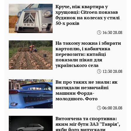
Круче, ніж квартира у
хрущовці: Citroen показав
будинок на колесах у стилі
50-х років
16:30 28.08
На такому можна і збирати
картоплю, і кабанчика
перевозити: китайці
показали пікап для
українського села
12:30 28.08
Ви про таких не знали: як
виглядали незвичайні
машини Форда-
молодшого. Фото
06:00 28.08
Витончена та спортивна:
яким міг бути ЗАЗ "Таврія",
якби його випускали