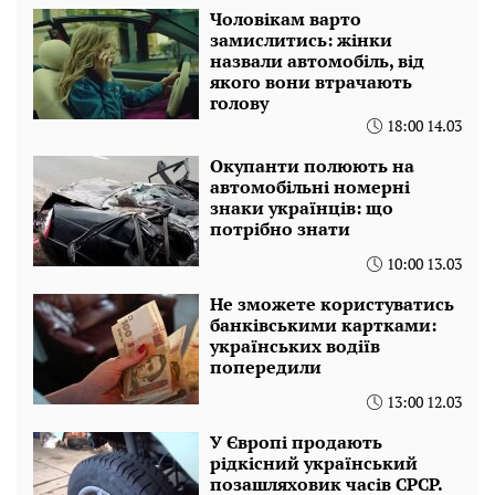
Чоловікам варто
замислитись: жінки
назвали автомобіль, від
якого вони втрачають
голову
18:00 14.03
Окупанти полюють на
автомобільні номерні
знаки українців: що
потрібно знати
10:00 13.03
Не зможете користуватись
банківськими картками:
українських водіїв
попередили
13:00 12.03
У Європі продають
рідкісний український
позашляховик часів СРСР.