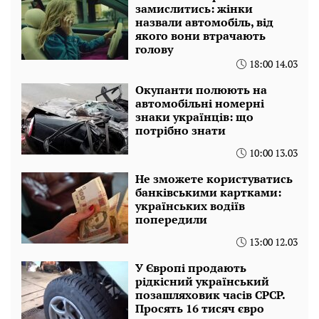
замислитись: жінки
назвали автомобіль, від
якого вони втрачають
голову
18:00 14.03
Окупанти полюють на
автомобільні номерні
знаки українців: що
потрібно знати
10:00 13.03
Не зможете користуватись
банківськими картками:
українських водіїв
попередили
13:00 12.03
У Європі продають
рідкісний український
позашляховик часів СРСР.
Просять 16 тисяч євро