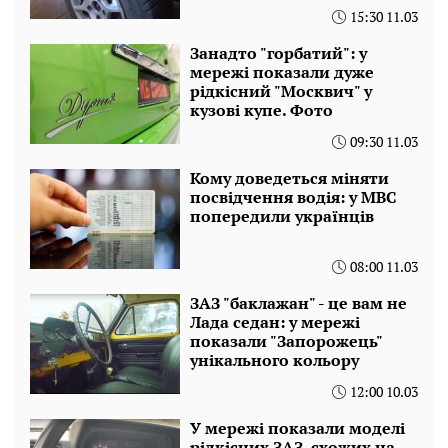
15:30 11.03
Занадто "горбатий": у
мережі показали дуже
рідкісний "Москвич" у
кузові купе. Фото
09:30 11.03
Кому доведеться міняти
посвідчення водія: у МВС
попередили українців
08:00 11.03
ЗАЗ "баклажан" - це вам не
Лада седан: у мережі
показали "Запорожець"
унікального кольору
12:00 10.03
У мережі показали моделі
рідкісних ЗАЗ, схожих на