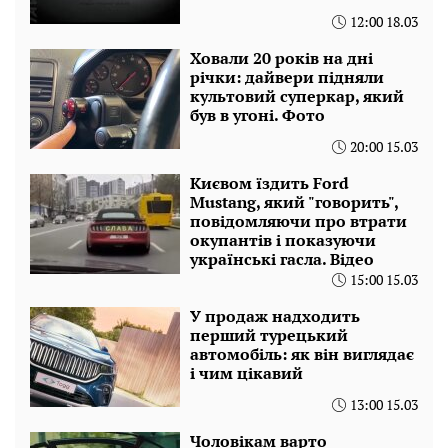
12:00 18.03
Ховали 20 років на дні
річки: дайвери підняли
культовий суперкар, який
був в угоні. Фото
20:00 15.03
Києвом їздить Ford
Mustang, який "говорить",
повідомляючи про втрати
окупантів і показуючи
українські гасла. Відео
15:00 15.03
У продаж надходить
перший турецький
автомобіль: як він виглядає
і чим цікавий
13:00 15.03
Чоловікам варто