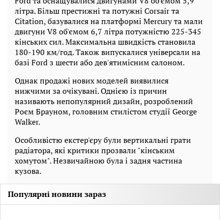
Ford та оснащувалися двигунами V8 об'ємом 5,9
літра. Більш престижні та потужні Corsair та
Citation, базувалися на платформі Mercury та мали
двигуни V8 об'ємом 6,7 літра потужністю 225-345
кінських сил. Максимальна швидкість становила
180-190 км/год. Також випускалися універсали на
базі Ford з шести або дев'ятимісним салоном.
Однак продажі нових моделей виявилися
нижчими за очікувані. Однією із причин
називають непопулярний дизайн, розроблений
Роєм Брауном, головним стилістом студії George
Walker.
Особливістю екстер'єру були вертикальні грати
радіатора, які критики прозвали "кінським
хомутом". Незвичайною була і задня частина
кузова.
Популярні новини зараз