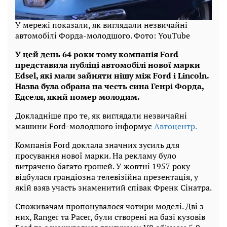
У мережі показали, як виглядали незвичайні
автомобілі Форда-молодшого. Фото: YouTube
У цей день 64 роки тому компанія Ford
представила публіці автомобілі нової марки
Edsel, які мали зайняти нішу між Ford і Lincoln.
Назва була обрана на честь сина Генрі Форда,
Едселя, який помер молодим.
Докладніше про те, як виглядали незвичайні
машини Ford-молодшого інформує
Автоцентр.
Компанія Ford доклала значних зусиль для
просування нової марки. На рекламу було
витрачено багато грошей. У жовтні 1957 року
відбулася грандіозна телевізійна презентація, у
якій взяв участь знаменитий співак Френк Сінатра.
Споживачам пропонувалося чотири моделі. Дві з
них, Ranger та Pacer, були створені на базі кузовів