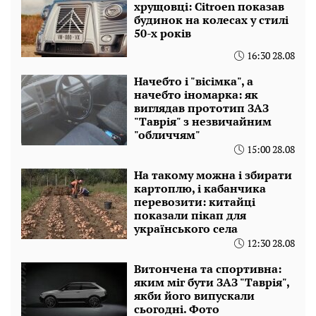
хрущовці: Citroen показав
будинок на колесах у стилі
50-х років
16:30 28.08
Начебто і "вісімка", а
начебто іномарка: як
виглядав прототип ЗАЗ
"Таврія" з незвичайним
"обличчям"
15:00 28.08
На такому можна і збирати
картоплю, і кабанчика
перевозити: китайці
показали пікап для
українського села
12:30 28.08
Витончена та спортивна:
яким міг бути ЗАЗ "Таврія",
якби його випускали
сьогодні. Фото