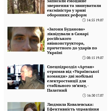
записали емоційне
звернення та звинуватили
ексміністра у зриві
оборонних реформ
14:55 19.07
«Загони Буданова»
ліквідували в Самарі
російського
авіаконструктора,
причетного до ударів по
Україні
08:15 19.07
Спецпідрозділ «Артан»
отримав від «Української
команди» дві мобільні
електростанції для
стабільного зв’язку, -
Палатний
16:30 17.07
Людмила Ковалевська:
Ефективність управління