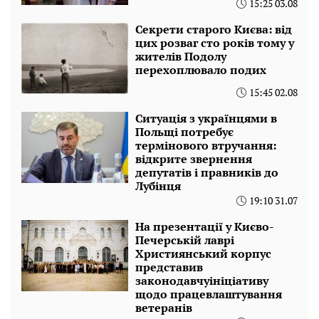
15:25 03.08
Секрети старого Києва: від
цих розваг сто років тому у
жителів Подолу
перехоплювало подих
15:45 02.08
Ситуація з українцями в
Польщі потребує
термінового втручання:
відкрите звернення
депутатів і правників до
Лубінця
19:10 31.07
На презентації у Києво-
Печерській лаврі
Християнський корпус
представив
законодавчуініціативу
щодо працевлаштування
ветеранів