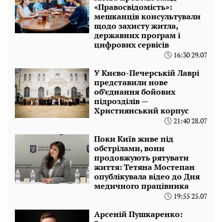
«Правосвідомість»:
мешканців консультували
щодо захисту житла,
державних програм і
цифрових сервісів
16:30 29.07
У Києво-Печерській Лаврі
представили нове
об’єднання бойових
підрозділів —
Християнський корпус
21:40 28.07
Поки Київ живе під
обстрілами, вони
продовжують рятувати
життя: Тетяна Мостепан
опублікувала відео до Дня
медичного працівника
19:55 25.07
Арсеній Пушкаренко: