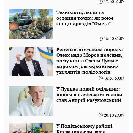
17:30 31.07
Технології, люди та
остання точка: як воює
спецпідрозділ "Омега"
15:40 31.07
Рецензія зі смаком пороху:
Олександр Мороз пояснив,
чому книга Олени Думи є
вироком для українських
ухилянтів-політологів
16:31 30.07
У Луцька новий очільник:
новим в.о. міського голови
став Андрій Разумовський
20:10 29.07
У Подільському районі
Києва провели захід