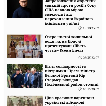
Запровадження жорстких
санкцій проти росії з боку
США певною мірою
залежить і від
перехоплення Україною
ініціативи у війні
15:30 23.07
Озеро чистої живильної
води: як на Подолі
презентували «Шість
чуттів» Ксени Епель
08:35 22.07
Візит солідарності та
підтримки: Прем-міністр
Великої Британії Кір
Стармер відвідав
Подільський район столиці
10:15 20.07
Ціна красивих картинок:
українські військові