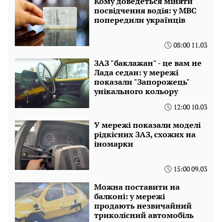
Кому доведеться міняти
посвідчення водія: у МВС
попередили українців
08:00 11.03
ЗАЗ "баклажан" - це вам не
Лада седан: у мережі
показали "Запорожець"
унікального кольору
12:00 10.03
У мережі показали моделі
рідкісних ЗАЗ, схожих на
іномарки
15:00 09.03
Можна поставити на
балконі: у мережі
продають незвичайний
триколісний автомобіль