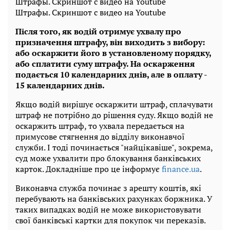
Штрафы. Скриншот с видео на Youtube
Штрафы. Скриншот с видео на Youtube
Після того, як водій отримує ухвалу про
призначення штрафу, він виходить з вибору:
або оскаржити його в установленому порядку,
або сплатити суму штрафу. На оскарження
подається 10 календарних днів, але в оплату -
15 календарних днів.
Якщо водій вирішує оскаржити штраф, сплачувати
штраф не потрібно до рішення суду. Якщо водій не
оскаржить штраф, то ухвала передається на
примусове стягнення до відділу виконавчої
служби. І тоді починається "найцікавіше", зокрема,
суд може ухвалити про блокування банківських
карток. Докладніше про це інформує
finance.ua
.
Виконавча служба починає з арешту коштів, які
перебувають на банківських рахунках боржника. У
таких випадках водій не може використовувати
свої банківські картки для покупок чи переказів.