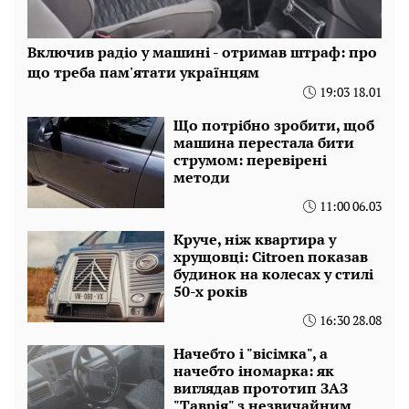
Включив радіо у машині - отримав штраф: про
що треба пам'ятати українцям
19:03 18.01
Що потрібно зробити, щоб
машина перестала бити
струмом: перевірені
методи
11:00 06.03
Круче, ніж квартира у
хрущовці: Citroen показав
будинок на колесах у стилі
50-х років
16:30 28.08
Начебто і "вісімка", а
начебто іномарка: як
виглядав прототип ЗАЗ
"Таврія" з незвичайним