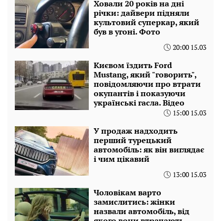
Ховали 20 років на дні
річки: дайвери підняли
культовий суперкар, який
був в угоні. Фото
20:00 15.03
Києвом їздить Ford
Mustang, який "говорить",
повідомляючи про втрати
окупантів і показуючи
українські гасла. Відео
15:00 15.03
У продаж надходить
перший турецький
автомобіль: як він виглядає
і чим цікавий
13:00 15.03
Чоловікам варто
замислитись: жінки
назвали автомобіль, від
якого вони втрачають