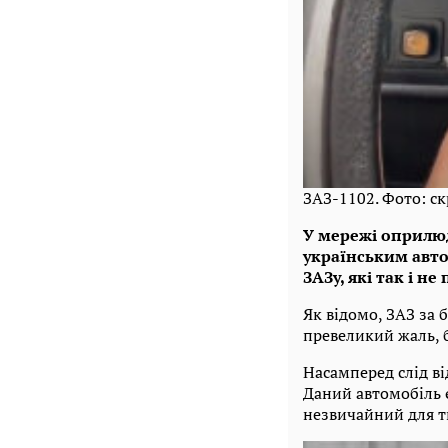
ЗАЗ-1102. Фото: ск
У мережі оприлю
українським авто
ЗАЗу, які так і не
Як відомо, ЗАЗ за 
превеликий жаль, б
Насамперед слід ві
Даний автомобіль є
незвичайний для ти