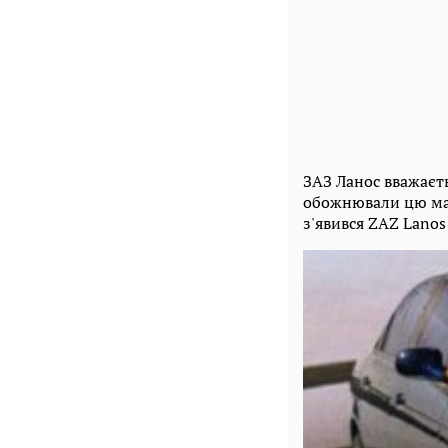
ЗАЗ Ланос вважаєть
обожнювали цю маш
з'явився ZAZ Lano