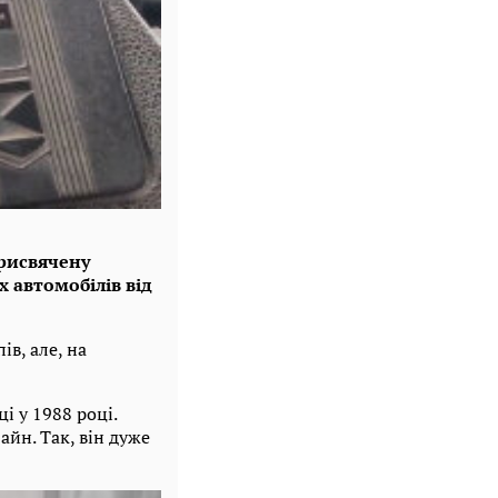
рисвячену
 автомобілів від
ів, але, на
і у 1988 році.
айн. Так, він дуже