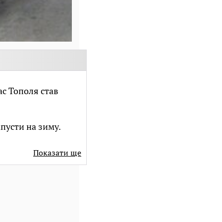
ас Тополя став
апусти на зиму.
Показати ще