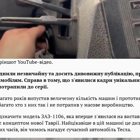
ріншот YouTube-відео.
днили незвичайну та досить дивовижну публікацію, п
мобілям. Справа в тому, що з'явилися кадри унікальних
 потрапили до серії.
багато років випустив величезну кількість машин і прототип
агато хто з них так і не потрапив у масове виробництво.
дзначити модель ЗАЗ-1106, яка вперше з'явилася на виставц
 концептом нової Таврії. Найцікавіше в цій машині це диз
х часів, він чимось нагадує сучасний автомобіль Тесла.