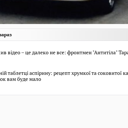
зараз
ив відео – це далеко не все: фронтмен "Антитіла" Тар
ній таблетці аспірину: рецепт хрумкої та соковитої к
нок вам буде мало