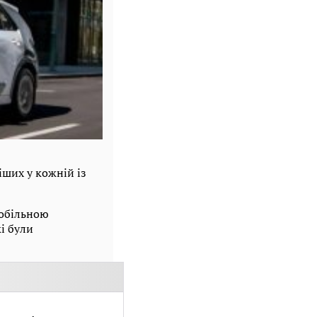
іших у кожній із
мобільною
і були