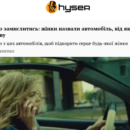
о замислитись: жінки назвали автомобіль, від я
ву
 з цих автомобілів, щоб підкорити серце будь-якої жінки
аненко