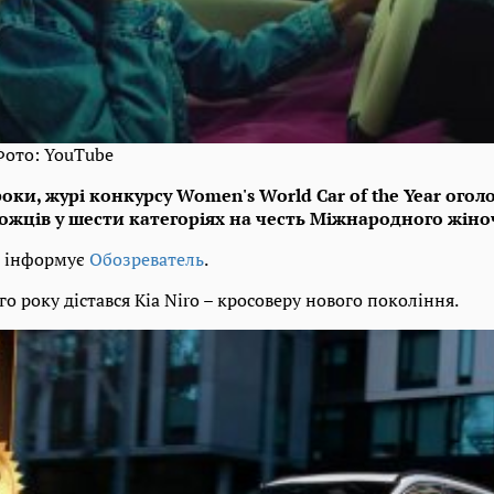
Фото: YouTube
роки, журі конкурсу Women's World Car of the Year ого
ожців у шести категоріях на честь Міжнародного жіно
е інформує
Обозреватель
.
о року дістався Kia Niro – кросоверу нового покоління.