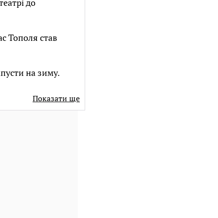
театрі до
ас Тополя став
апусти на зиму.
Показати ще