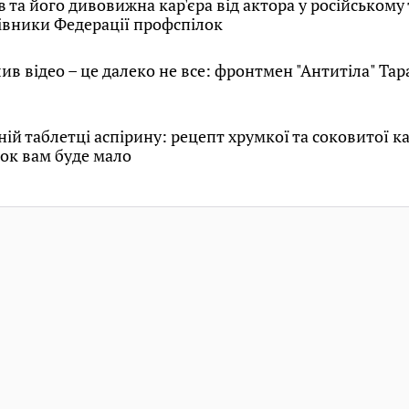
 та його дивовижна кар'єра від актора у російському 
івники Федерації профспілок
ив відео – це далеко не все: фронтмен "Антитіла" Тар
ній таблетці аспірину: рецепт хрумкої та соковитої к
нок вам буде мало