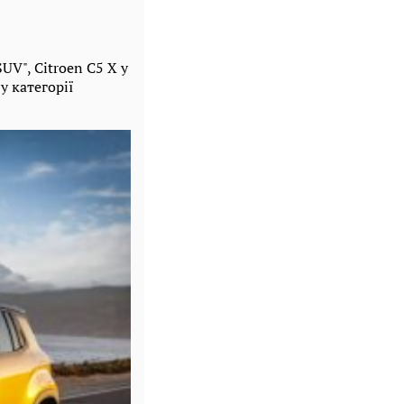
UV", Citroen C5 X у
 у категорії