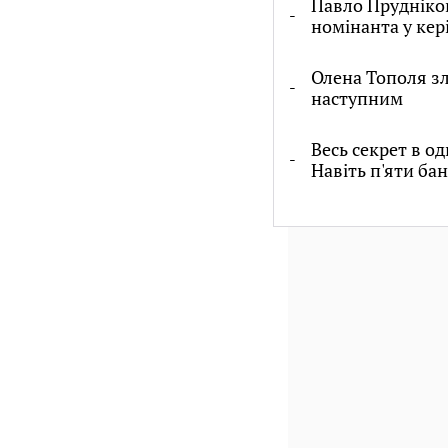
Павло Прудніков
номінанта у кер
Олена Тополя зл
наступним
Весь секрет в од
Навіть п'яти ба