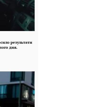
лосило результати
чого дня.