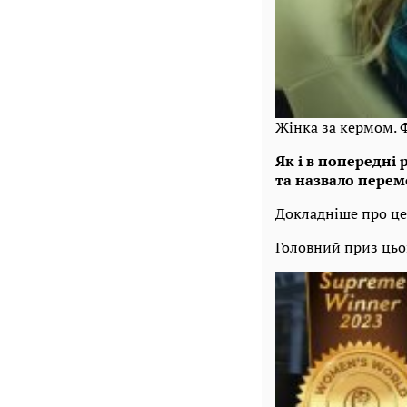
Жінка за кермом. 
Як і в попередні 
та назвало перем
Докладніше про ц
Головний приз цьог