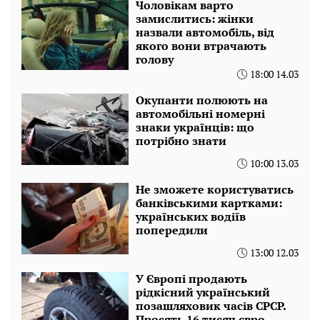
Чоловікам варто
замислитись: жінки
назвали автомобіль, від
якого вони втрачають
голову
18:00 14.03
Окупанти полюють на
автомобільні номерні
знаки українців: що
потрібно знати
10:00 13.03
Не зможете користуватись
банківськими картками:
українських водіїв
попередили
13:00 12.03
У Європі продають
рідкісний український
позашляховик часів СРСР.
Просять 16 тисяч євро