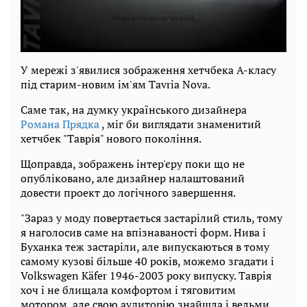
У мережі з'явилися зображення хетчбека А-класу
під старим-новим ім'ям Tavria Nova.
Саме так, на думку українського дизайнера
Романа Прядка
, міг би виглядати знаменитий
хетчбек "Таврія" нового покоління.
Щоправда, зображень інтер'єру поки що не
опубліковано, але дизайнер налаштований
довести проект до логічного завершення.
"Зараз у моду повертається застарілий стиль, тому
я наголосив саме на впізнаваності форм. Нива і
Буханка теж застаріли, але випускаються в тому
самому кузові більше 40 років, можемо згадати і
Volkswagen Käfer 1946-2003 року випуску. Таврія
хоч і не блищала комфортом і тяговитим
мотором, але свою аудиторію знайшла і вельми