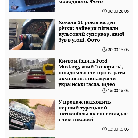
молодшого. Фото
06:00 28.08
Ховали 20 років на дні
річки: дайвери підняли
культовий суперкар, який
був в угоні. Фото
20:00 15.03
Києвом їздить Ford
Mustang, який "говорить",
повідомляючи про втрати
окупантів і показуючи
українські гасла. Відео
15:00 15.03
У продаж надходить
перший турецький
автомобіль: як він виглядає
і чим цікавий
13:00 15.03