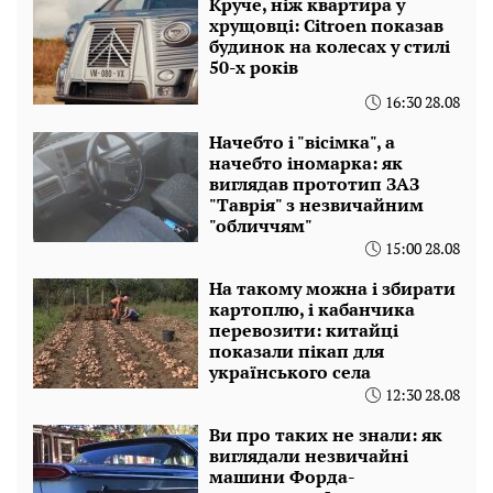
Круче, ніж квартира у
хрущовці: Citroen показав
будинок на колесах у стилі
50-х років
16:30 28.08
Начебто і "вісімка", а
начебто іномарка: як
виглядав прототип ЗАЗ
"Таврія" з незвичайним
"обличчям"
15:00 28.08
На такому можна і збирати
картоплю, і кабанчика
перевозити: китайці
показали пікап для
українського села
12:30 28.08
Ви про таких не знали: як
виглядали незвичайні
машини Форда-