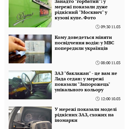
Занадто "горбатий": у
мережі показали дуже
рідкісний "Москвич" у
кузові купе. Фото
09:30 11.03
Кому доведеться міняти
посвідчення водія: у МВС
попередили українців
08:00 11.03
ЗАЗ "баклажан" - це вам не
Лада седан: у мережі
показали "Запорожець"
унікального кольору
12:00 10.03
У мережі показали моделі
рідкісних ЗАЗ, схожих на
іномарки