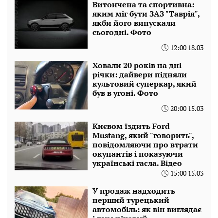
Витончена та спортивна:
яким міг бути ЗАЗ "Таврія",
якби його випускали
сьогодні. Фото
12:00 18.03
Ховали 20 років на дні
річки: дайвери підняли
культовий суперкар, який
був в угоні. Фото
20:00 15.03
Києвом їздить Ford
Mustang, який "говорить",
повідомляючи про втрати
окупантів і показуючи
українські гасла. Відео
15:00 15.03
У продаж надходить
перший турецький
автомобіль: як він виглядає