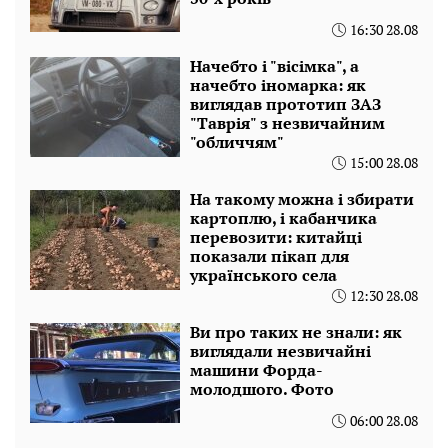
16:30 28.08
Начебто і "вісімка", а
начебто іномарка: як
виглядав прототип ЗАЗ
"Таврія" з незвичайним
"обличчям"
15:00 28.08
На такому можна і збирати
картоплю, і кабанчика
перевозити: китайці
показали пікап для
українського села
12:30 28.08
Ви про таких не знали: як
виглядали незвичайні
машини Форда-
молодшого. Фото
06:00 28.08