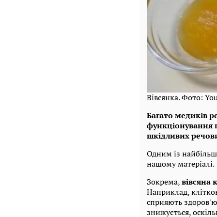
Вівсянка. Фото: Yo
Багато медиків р
функціонування п
шкідливих речови
Одним із найбільш 
нашому матеріалі.
Зокрема,
вівсяна 
Наприклад, кліткови
сприяють здоров'ю
знижується, оскіль