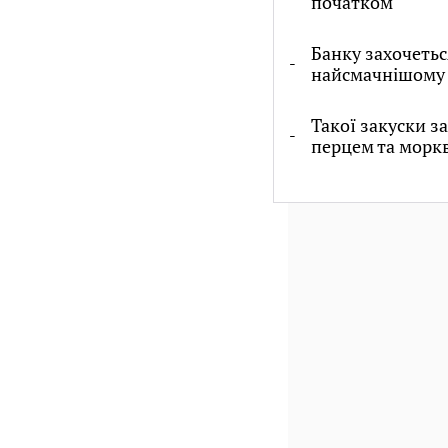
початком
Банку захочетьс
найсмачнішому
Такої закуски з
перцем та морк