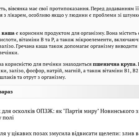
ь, вівсянка має свої протипоказання. Перед додаванням її 
я з лікарем, особливо якщо у людини є проблеми зі шлу
а каша
є корисним продуктом для організму. Вона містить 
ислоти, вітаміни В та Р, а також мікроелементи, включаюч
 залізо. Гречана каша також допомагає організму виводити
печінки.
 за корисністю для печінки знаходиться
пшенична крупа
.
ки, залізо, фосфор, натрій, магній, а також вітаміни В1, В2
лаків та отрут з організму.
зараз
для осколків ОПЗЖ: як "Партія миру" Новинського з
 полі
ля у цікавих позах змусила відвисати щелепи: злив в