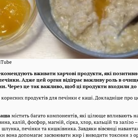
uTube
екомендують вживати харчові продукти, які позитив
ечінки. Адже цей орган відіграє важливу роль в очище
н. Через це так важливо, щоб ці продукти входили до
корисних продуктів для печінки є каші. Докладніше про ц
каша
містить багато компонентів, які цілюще впливають на
на, калій, фосфор, магній, сірка, хлор, кальцій та залізо –
 шлунка, печінки та кишківника. Завдяки вівсянці наванта
ки вона допомагає засвоювати жир і виводити токсини з ор