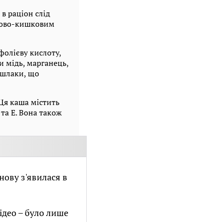
в раціон слід
нково-кишковим
фолієву кислоту,
и мідь, марганець,
 шлаки, що
 Ця каша містить
 та Е. Вона також
нову з'явилася в
ідео – було лише