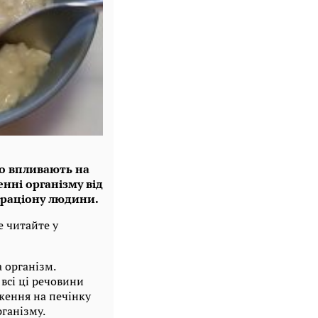
но впливають на
нні організму від
 раціону людини.
е читайте у
 організм.
 всі ці речовини
ження на печінку
ганізму.