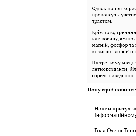
Однак попри корист
проконсультуватис
трактом.
Крім того,
гречан
клітковину, амінок
магній, фосфор та
корисно здоров'ю 
На третьому місці
антиоксиданти, біл
сприяє виведенню ш
Популярні новини 
Новий притулок 
інформаційному
Гола Олена Топо