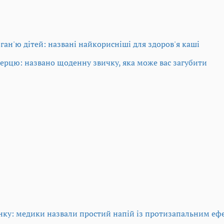
ган'ю дітей: названі найкорисніші для здоров'я каші
серцю: названо щоденну звичку, яка може вас загубити
нку: медики назвали простий напій із протизапальним еф