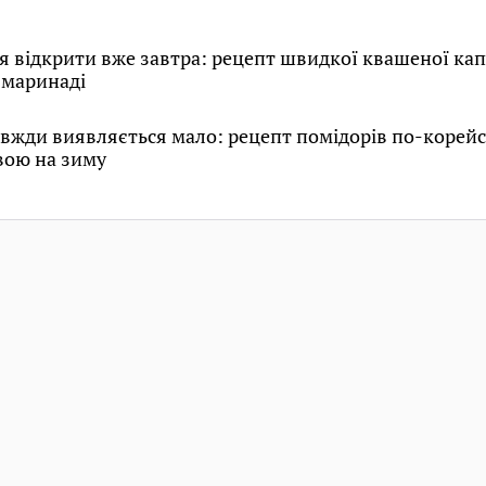
я відкрити вже завтра: рецепт швидкої квашеної кап
 маринаді
авжди виявляється мало: рецепт помідорів по-корейс
вою на зиму