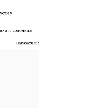
усти у
ьки із солодким
Показати ще