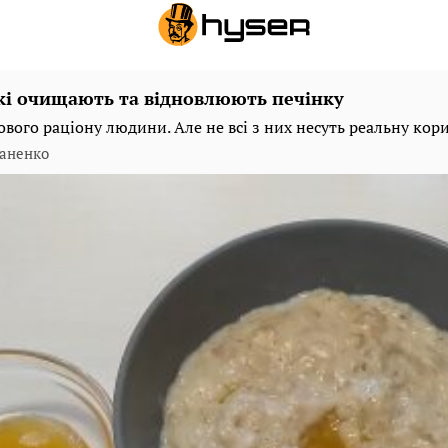
які очищають та відновлюють печінку
ового раціону людини. Але не всі з них несуть реальну кор
аненко