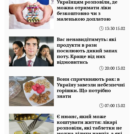
Українцям розповіли, де
можна отримати ліки
безкоштовно чи з
маленькою доплатою
13:30 15.02
Вас ненавидітимуть: які
продукти в рази
посилюють дикий запах
поту. Краще від них
відмовитись
20:00 13.02
Вони спричиняють рак: в
Україну завезли небезпечні
горішки. Що потрібно
знати
07:00 13.02
Є нюанс, який може
коштувати життя: лікарі
розповіли, які таблетки не
можна ділити навпіл, а які