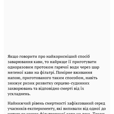
Якщо говорити про найкорисніший спосіб
заварювання кави, то найркще її приготувати
одноразовим протоком гарячої води через шар
меленої кави на фільтрі. Помірне вживання
напою, приготованого таким способом, навіть
знижує ризик розвитку серцево-судинних
захворювань та відповідно смерті від їх
ускладнень.
Найнижчий рівень смертності зафіксований серед
учасників експерименту, які випивали від одної до
чотирьох чашок фільтрованої кави на день. Також