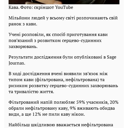
Кава. Фото: скріншот YouTubе
Мільйони людей у всьому світі розпочинають свій
ранок з кави.
Учені розповіли, як спосіб приготування кави
пов’язаний з розвитком серцево-судинних
захворювань.
Результати дослідження були опубліковані в Sage
Journas.
В ході дослідження вчені виявили зв’язок між
типом кави (фільтрована, нефільтрована) та
ризиком розвитку серцево-судинних захворювань
та тривалістю життя.
Фільтрований напій полюбляє 59% учасників, 20%
обрали нефільтровану каву, 9% вживають обидва
види, а ще 12% не пили каву нікои.
Найбільш шкідливою вважається нефільтрована