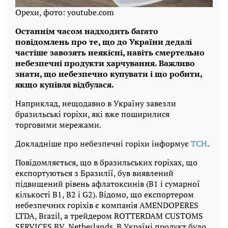
Орехи, фото: youtube.com
Останнім часом надходить багато
повідомлень про те, що до України дедалі
частіше завозять неякісні, навіть смертельно
небезпечні продукти харчування. Важливо
знати, що небезпечно купувати і що робити,
якщо купівля відбулася.
Наприклад, нещодавно в Україну завезли
бразильські горіхи, які вже поширилися
торговими мережами.
Докладніше про небезпечні горіхи інформує
ТСН
.
Повідомляється, що в бразильських горіхах, що
експортуються з Бразилії, був виявлений
підвищений рівень афлатоксинів (В1 і сумарної
кількості В1, В2 і G2). Відомо, що експортером
небезпечних горіхів є компанія AMENDOPERES
LTDA, Brazil, а трейдером ROTTERDAM CUSTOMS
SERVICES BV, Netherlands. В Україні продукт було