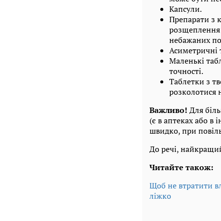
Капсули.
Препарати з 
розщеплення 
небажаних по
Асиметричні 
Маленькі табл
точності.
Таблетки з т
розколотися 
Важливо!
Для біл
(є в аптеках або в
швидко, при повіл
До речі, найкращий
Читайте також:
Щоб не втратити в
ліжко