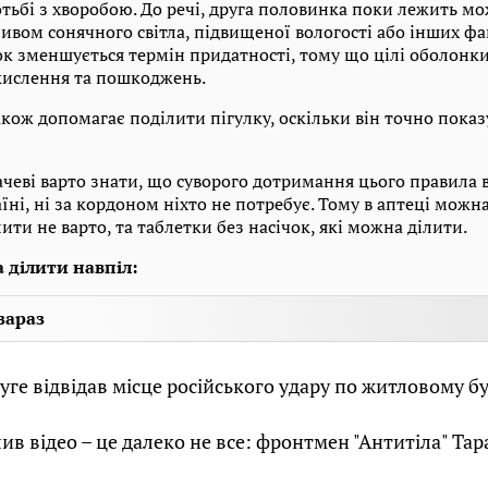
тьбі з хворобою. До речі, друга половинка поки лежить мо
ливом сонячного світла, підвищеної вологості або інших фак
ок зменшується термін придатності, тому що цілі оболонки
кислення та пошкоджень.
кож допомагає поділити пігулку, оскільки він точно показ
чеві варто знати, що суворого дотримання цього правила 
раїні, ні за кордоном ніхто не потребує. Тому в аптеці можн
лити не варто, та таблетки без насічок, які можна ділити.
 ділити навпіл:
зараз
ге відвідав місце російського удару по житловому б
ив відео – це далеко не все: фронтмен "Антитіла" Тар