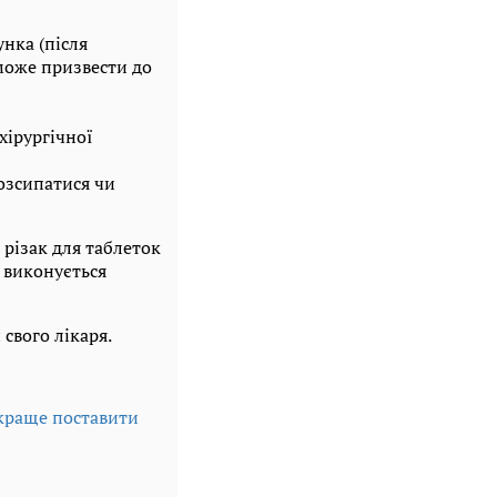
нка (після
може призвести до
хірургічної
озсипатися чи
різак для таблеток
з виконується
свого лікаря.
 краще поставити