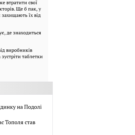
же втратити свої
торів. Ще б пак, у
 захищають їх від
ує, де знаходиться
від виробників
а зустріти таблетки
удинку на Подолі
ас Тополя став