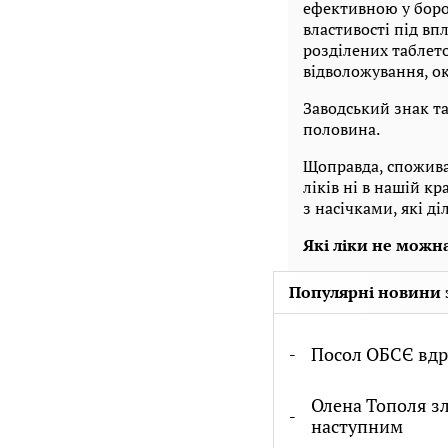
ефективною у боро
властивості під вп
розділених таблет
відволожування, о
Заводський знак та
половина.
Щоправда, спожива
ліків ні в нашій к
з насічками, які ді
Які ліки не можна
Популярні новини 
Посол ОБСЄ вдру
Олена Тополя зл
наступним