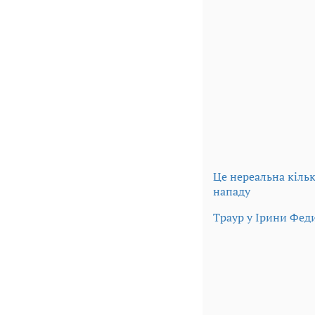
Це нереальна кільк
нападу
Траур у Ірини Феди