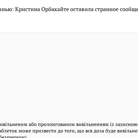
знью: Кристина Орбакайте оставила странное сообще
повільненим або пролонгованим вивільненням із захисною
аблеток може призвести до того, що вся доза буде вивільнен
безпечним).