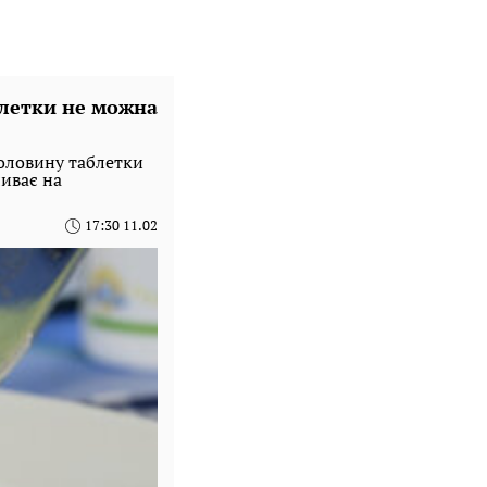
блетки не можна
половину таблетки
ливає на
17:30 11.02