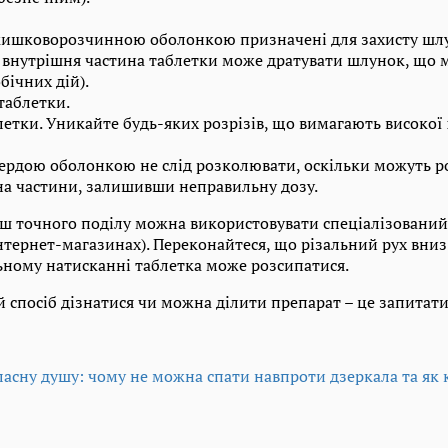
кишковорозчинною оболонкою призначені для захисту шлу
внутрішня частина таблетки може дратувати шлунок, що 
бічних дій).
таблетки.
етки. Уникайте будь-яких розрізів, що вимагають високої 
вердою оболонкою не слід розколювати, оскільки можуть р
на частини, залишивши неправильну дозу.
ьш точного поділу можна використовувати спеціалізований 
 інтернет-магазинах). Переконайтеся, що різальний рух вни
ьному натисканні таблетка може розсипатися.
 спосіб дізнатися чи можна ділити препарат – це запитати 
ласну душу: чому не можна спати навпроти дзеркала та як