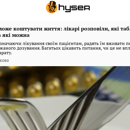
може коштувати життя: лікарі розповіли, які та
а які можна
изначаючи лікування своїм пацієнтам, радять їм вживати 
аного дозування. Багатьох цікавить питання, чи це не вп
арату.
кова