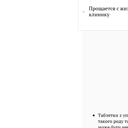
Прощается с жи
клинику
Таблетки з у
такого роду т
може бути не