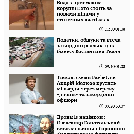
Вода з присмаком
корупції: хто стоїть за
новими цінами у
столичних платіжках
21:50 01.08
Податки, обшуки та втеча
за кордон: реальна ціна
бізнесу Костянтина Ткача
09:10 01.08
Тіньові схеми Favbet: як
Андрій Матюха крутить
мільярди через мережу
«дропів» та закордонні
офшори
09:20 30.07
Дрони із націнкою:
Олександр Конотопський
вивів мільйони оборонного