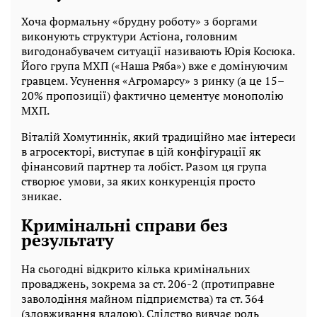
Хоча формальну «брудну роботу» з боргами
виконують структури Астіона, головним
вигодонабувачем ситуації називають Юрія Косюка.
Його група МХП («Наша Ряба») вже є домінуючим
гравцем. Усунення «Агромарсу» з ринку (а це 15–
20% пропозиції) фактично цементує монополію
МХП.
Віталій Хомутиннік, який традиційно має інтереси
в агросекторі, виступає в цій конфігурації як
фінансовий партнер та лобіст. Разом ця група
створює умови, за яких конкуренція просто
зникає.
Кримінальні справи без
результату
На сьогодні відкрито кілька кримінальних
проваджень, зокрема за ст. 206-2 (протиправне
заволодіння майном підприємства) та ст. 364
(зловживання владою). Слідство вивчає роль