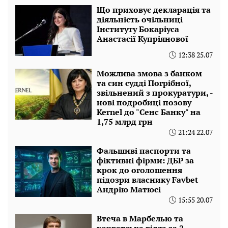
Що приховує декларація та
діяльність очільниці
Інституту Бокаріуса
Анастасії Купріянової
12:38 25.07
Можлива змова з банком
та син судді Погрібної,
звільнений з прокуратури, -
нові подробиці позову
Kernel до "Сенс Банку" на
1,75 млрд грн
21:24 22.07
Фальшиві паспорти та
фіктивні фірми: ДБР за
крок до оголошення
підозри власнику Favbet
Андрію Матюсі
15:55 20.07
Втеча в Марбелью та