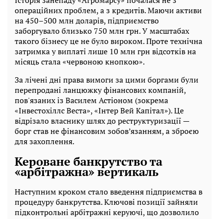
Історія занепаду «Агромарсу» почалася не з
операційних проблем, а з кредитів. Маючи активи
на 450–500 млн доларів, підприємство
заборгувало близько 750 млн грн. У масштабах
такого бізнесу це не було вироком. Проте технічна
затримка у виплаті лише 10 млн грн відсотків на
місяць стала «червоною кнопкою».
За лічені дні права вимоги за цими боргами були
перепродані ланцюжку фінансових компаній,
пов'язаних із Василем Астіоном (зокрема
«Інвестохіллс Веста», «Інтер Вей Капітал»). Це
відрізало власнику шлях до реструктуризації —
борг став не фінансовим зобов’язанням, а зброєю
для захоплення.
Кероване банкрутство та
«арбітражна» вертикаль
Наступним кроком стало введення підприємства в
процедуру банкрутства. Ключові позиції зайняли
підконтрольні арбітражні керуючі, що дозволило