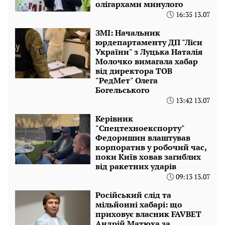
олігархами минулого
16:35 13.07
ЗМІ: Начальник
юрдепартаменту ДП "Ліси
України" з Луцька Наталія
Молочко вимагала хабар
від директора ТОВ
"РедМет" Олега
Богельського
13:42 13.07
Керівник
"Спецтехноекспорту"
Федоришин влаштував
корпоратив у робочий час,
поки Київ ховав загиблих
від ракетних ударів
09:13 13.07
Російський слід та
мільйонні хабарі: що
приховує власник FAVBET
Андрій Матюха за