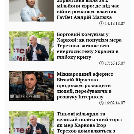
хорватська вілла за 2
мільйони євро: де під час
війни розкошує власник
FavBet Андрій Матюха
14:18 18.07
Борговий комунізм у
Харкові: як популізм мера
Терехова заганяє всю
енергосистему України в
глибоку кризу
17:35 15.07
Міжнародний аферист
Віталій Юрченко
продовжує розводити
людей, перебуваючи в
розшуку Інтерполу
16:02 14.07
Тіньові мільярди та
великий політичний торг:
як мер Харкова Ігор
Терехов домовляється з