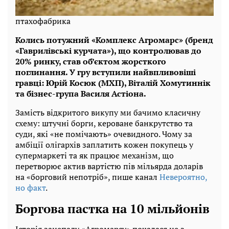
птахофабрика
Колись потужний «Комплекс Агромарс» (бренд
«Гаврилівські курчата»), що контролював до
20% ринку, став об’єктом жорсткого
поглинання. У гру вступили найвпливовіші
гравці: Юрій Косюк (МХП), Віталій Хомутиннік
та бізнес-група Василя Астіона.
Замість відкритого викупу ми бачимо класичну
схему: штучні борги, кероване банкрутство та
суди, які «не помічають» очевидного. Чому за
амбіції олігархів заплатить кожен покупець у
супермаркеті та як працює механізм, що
перетворює актив вартістю пів мільярда доларів
на «борговий непотріб», пише канал
Невероятно,
но факт
.
Боргова пастка на 10 мільйонів