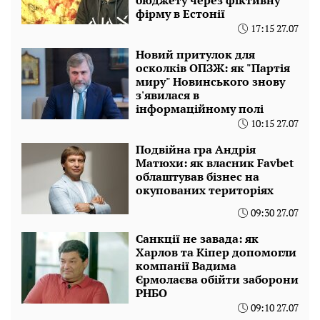
бюджету через фіктивну
фірму в Естонії
17:15 27.07
Новий притулок для
осколків ОПЗЖ: як "Партія
миру" Новинського знову
з'явилася в
інформаційному полі
10:15 27.07
Подвійна гра Андрія
Матюхи: як власник Favbet
облаштував бізнес на
окупованих територіях
09:30 27.07
Санкції не завада: як
Харлов та Кіпер допомогли
компанії Вадима
Єрмолаєва обійти заборони
РНБО
09:10 27.07