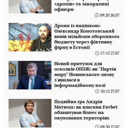
«дропів» та закордонні
офшори
09:20 30.07
Дрони із націнкою:
Олександр Конотопський
вивів мільйони оборонного
бюджету через фіктивну
фірму в Естонії
17:15 27.07
Новий притулок для
осколків ОПЗЖ: як "Партія
миру" Новинського знову
з'явилася в
інформаційному полі
10:15 27.07
Подвійна гра Андрія
Матюхи: як власник Favbet
облаштував бізнес на
окупованих територіях
09:30 27.07