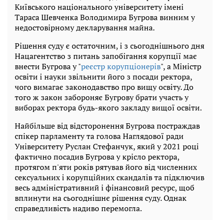
Київського національного університету імені
Тараса Шевченка Володимира Бугрова винним у
недостовірному декларування майна.
Рішення суду є остаточним, і з сьогоднішнього дня
Нацагентство з питань запобігання корупції має
внести Бугрова у "
реєстр корупціонерів
", а Міністр
освіти і науки звільнити його з посади ректора,
чого вимагає законодавство про вищу освіту. До
того ж закон забороняє Бугрову брати участь у
виборах ректора будь-якого закладу вищої освіти.
Найбільше від відсторонення Бугрова постраждав
спікер парламенту та голова Наглядової ради
Університету Руслан Стефанчук, який у 2021 році
фактично посадив Бугрова у крісло ректора,
протягом п'яти років рятував його від численних
сексуальних і корупційних скандалів та підключив
весь адміністративний і фінансовий ресурс, щоб
вплинути на сьогоднішнє рішення суду. Однак
справедливість надиво перемогла.