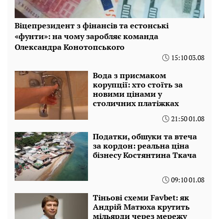
Віцепрезидент з фінансів та естонські
«фунти»: на чому заробляє команда
Олександра Конотопського
15:10 03.08
Вода з присмаком
корупції: хто стоїть за
новими цінами у
столичних платіжках
21:50 01.08
Податки, обшуки та втеча
за кордон: реальна ціна
бізнесу Костянтина Ткача
09:10 01.08
Тіньові схеми Favbet: як
Андрій Матюха крутить
мільярди через мережу