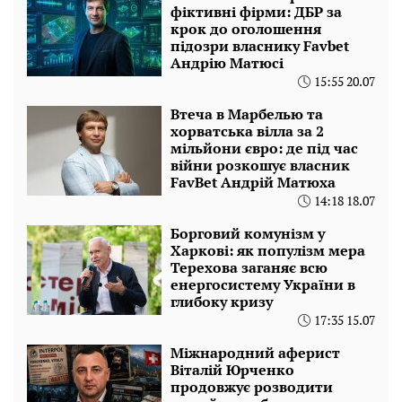
фіктивні фірми: ДБР за
крок до оголошення
підозри власнику Favbet
Андрію Матюсі
15:55 20.07
Втеча в Марбелью та
хорватська вілла за 2
мільйони євро: де під час
війни розкошує власник
FavBet Андрій Матюха
14:18 18.07
Борговий комунізм у
Харкові: як популізм мера
Терехова заганяє всю
енергосистему України в
глибоку кризу
17:35 15.07
Міжнародний аферист
Віталій Юрченко
продовжує розводити