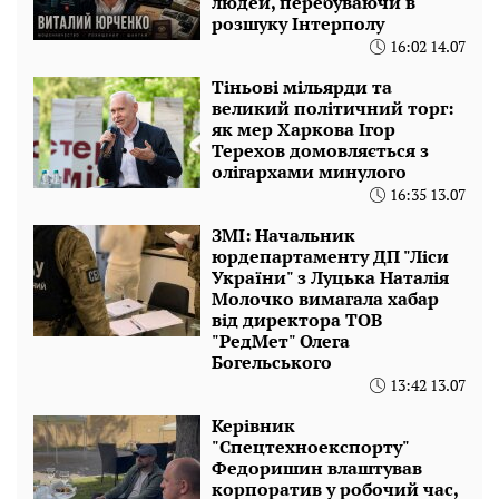
людей, перебуваючи в
розшуку Інтерполу
16:02 14.07
Тіньові мільярди та
великий політичний торг:
як мер Харкова Ігор
Терехов домовляється з
олігархами минулого
16:35 13.07
ЗМІ: Начальник
юрдепартаменту ДП "Ліси
України" з Луцька Наталія
Молочко вимагала хабар
від директора ТОВ
"РедМет" Олега
Богельського
13:42 13.07
Керівник
"Спецтехноекспорту"
Федоришин влаштував
корпоратив у робочий час,