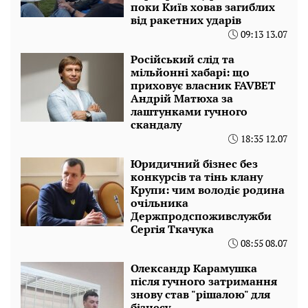
поки Київ ховав загиблих
від ракетних ударів
09:13 13.07
Російський слід та
мільйонні хабарі: що
приховує власник FAVBET
Андрій Матюха за
лаштунками гучного
скандалу
18:35 12.07
Юридичний бізнес без
конкурсів та тінь клану
Крупи: чим володіє родина
очільника
Держпродспоживслужби
Сергія Ткачука
08:55 08.07
Олександр Карамушка
після гучного затримання
знову став "рішалою" для
бізнесу