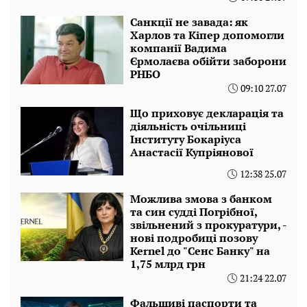
Санкції не завада: як
Харлов та Кіпер допомогли
компанії Вадима
Єрмолаєва обійти заборони
РНБО
09:10 27.07
Що приховує декларація та
діяльність очільниці
Інституту Бокаріуса
Анастасії Купріянової
12:38 25.07
Можлива змова з банком
та син судді Погрібної,
звільнений з прокуратури, -
нові подробиці позову
Kernel до "Сенс Банку" на
1,75 млрд грн
21:24 22.07
Фальшиві паспорти та