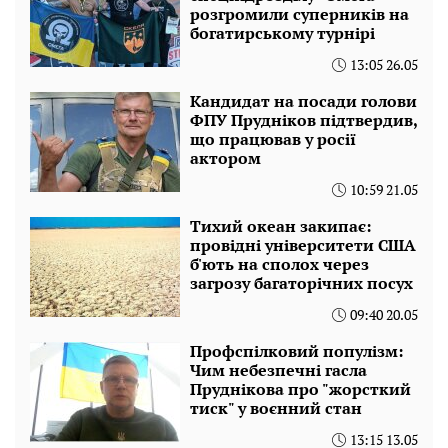
розгромили суперників на
богатирському турнірі
13:05 26.05
Кандидат на посади голови
ФПУ Прудніков підтвердив,
що працював у росії
актором
10:59 21.05
Тихий океан закипає:
провідні університети США
б'ють на сполох через
загрозу багаторічних посух
09:40 20.05
Профспілковий популізм:
Чим небезпечні гасла
Пруднікова про "жорсткий
тиск" у воєнний стан
13:15 13.05