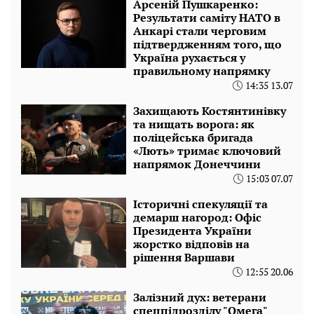
Арсеній Пушкаренко:
Результати саміту НАТО в
Анкарі стали черговим
підтвердженням того, що
Україна рухається у
правильному напрямку
14:35 13.07
Захищають Костянтинівку
та нищать ворога: як
поліцейська бригада
«Лють» тримає ключовий
напрямок Донеччини
15:03 07.07
Історичні спекуляції та
демарш нагород: Офіс
Президента України
жорстко відповів на
рішення Варшави
12:55 20.06
Залізний дух: ветерани
спецпідрозділу "Омега"