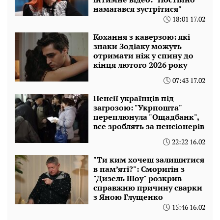
намагався зустрітися"
18:01 17.02
Кохання з каверзою: які
знаки Зодіаку можуть
отримати ніж у спину до
кінця лютого 2026 року
07:43 17.02
Пенсії українців під
загрозою: "Укрпошта"
переплюнула "Ощадбанк",
все зроблять за пенсіонерів
22:22 16.02
"Ти ким хочеш залишитися
в пам’яті?": Сморигін з
"Дизель Шоу" розкрив
справжню причину сварки
з Яною Глущенко
15:46 16.02