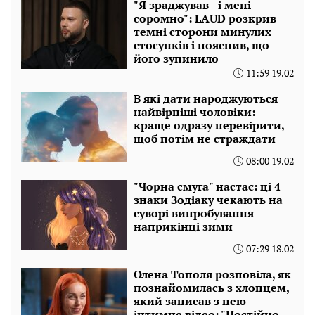
"Я зраджував - і мені
соромно": LAUD розкрив
темні сторони минулих
стосунків і пояснив, що
його зупинило
11:59 19.02
В які дати народжуються
найвірніші чоловіки:
краще одразу перевірити,
щоб потім не страждати
08:00 19.02
"Чорна смуга" настає: ці 4
знаки Зодіаку чекають на
суворі випробування
наприкінці зими
07:29 18.02
Олена Тополя розповіла, як
познайомилась з хлопцем,
який записав з нею
інтимне відео: "Постійно