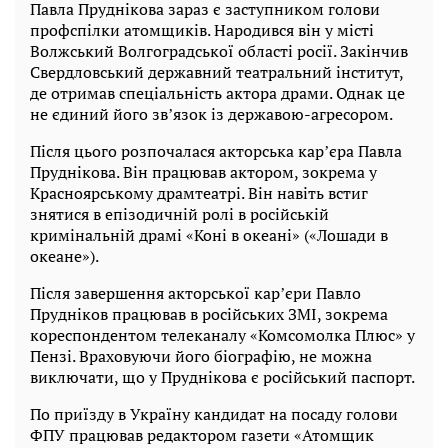
Павла Пруднікова зараз є заступником голови
профспілки атомщиків. Народився він у місті
Волжський Волгоградської області росії. Закінчив
Свердловський державний театральний інститут,
де отримав спеціальність актора драми. Однак це
не єдиний його звʼязок із державою-агресором.
Після цього розпочалася акторська карʼєра Павла
Пруднікова. Він працював актором, зокрема у
Красноярському драмтеатрі. Він навіть встиг
знятися в епізодичній ролі в російській
кримінальній драмі «Коні в океані» («Лошади в
океане»).
Після завершення акторської карʼєри Павло
Прудніков працював в російських ЗМІ, зокрема
кореспондентом телеканалу «Комсомолка Плюс» у
Пензі. Враховуючи його біографію, не можна
виключати, що у Пруднікова є російський паспорт.
По приїзду в Україну кандидат на посаду голови
ФПУ працював редактором газети «Атомщик