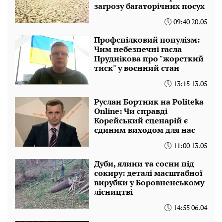
загрозу багаторічних посух
09:40 20.05
Профспілковий популізм:
Чим небезпечні гасла
Пруднікова про "жорсткий
тиск" у воєнний стан
13:15 13.05
Руслан Бортник на Politeka
Online: Чи справді
Корейський сценарій є
єдиним виходом для нас
11:00 13.05
Дуби, ялини та сосни під
сокиру: деталі масштабної
вирубки у Боровненському
лісництві
14:55 06.04