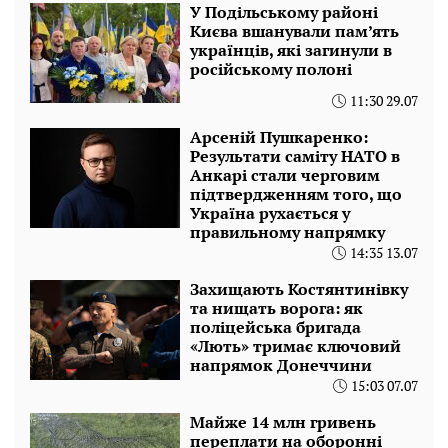
У Подільському районі
Києва вшанували пам’ять
українців, які загинули в
російському полоні
11:30 29.07
Арсеній Пушкаренко:
Результати саміту НАТО в
Анкарі стали черговим
підтвердженням того, що
Україна рухається у
правильному напрямку
14:35 13.07
Захищають Костянтинівку
та нищать ворога: як
поліцейська бригада
«Лють» тримає ключовий
напрямок Донеччини
15:03 07.07
Майже 14 млн гривень
переплати на оборонні