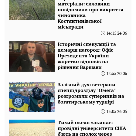
матеріали: силовики
повідомили про викриття
чиновника
Костянтинівської
міськради
14:15 24.06
Історичні спекуляції та
демарш нагород: Офіс
Президента України
жорстко відповів на
рішення Варшави
12:55 20.06
Залізний дух: ветерани
спецпідрозділу "Омега"
розгромили суперників на
богатирському турнірі
13:05 26.05
Тихий океан закипає:
провідні університети США
б'ють на сполох через