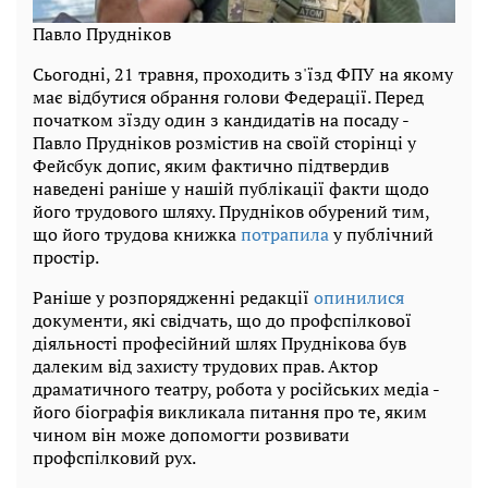
Павло Прудніков
Сьогодні, 21 травня, проходить з'їзд ФПУ на якому
має відбутися обрання голови Федерації. Перед
початком зїзду один з кандидатів на посаду -
Павло Прудніков розмістив на своїй сторінці у
Фейсбук допис, яким фактично підтвердив
наведені раніше у нашій публікації факти щодо
його трудового шляху. Прудніков обурений тим,
що його трудова книжка
потрапила
у публічний
простір.
Раніше у розпорядженні редакції
опинилися
документи, які свідчать, що до профспілкової
діяльності професійний шлях Пруднікова був
далеким від захисту трудових прав. Актор
драматичного театру, робота у російських медіа -
його біографія викликала питання про те, яким
чином він може допомогти розвивати
профспілковий рух.