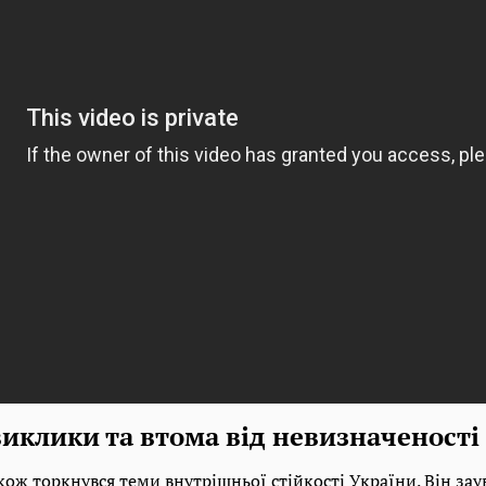
иклики та втома від невизначеності
ож торкнувся теми внутрішньої стійкості України. Він за