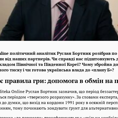
Online політичний аналітик Руслан Бортник розібрав п
ли від наших партнерів. Чи справді нас підштовхують
кладом Північної та Південної Кореї? Чому збройна д
го тиску і чи готова українська влада до «плану Б»?
є правила гри: допомога в обмін на 
oliteka Online Руслан Бортник зазначив, що період беззас
ся періодом «тверезого розрахунку». За словами експерта, 
 до думки, що вихід на кордони 1991 року в осяжній персп
нням, тому починають зондувати ґрунт для альтернативних
торика «до перемоги» трансформується у «скільки необхід