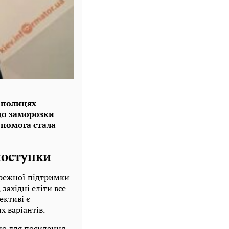
о полицях
 до заморозки
опомога стала
поступки
тережної підтримки
західні еліти все
ективі є
 варіантів.
но для посилення