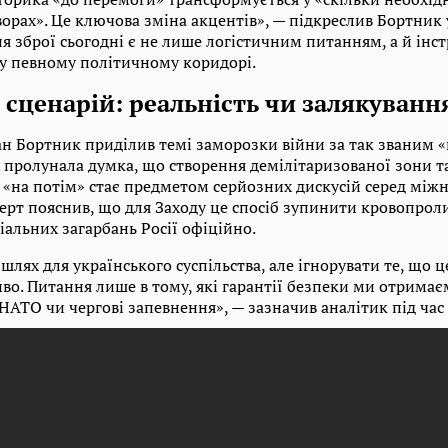
орах». Це ключова зміна акцентів», — підкреслив Бортник у
я зброї сьогодні є не лише логістичним питанням, а й ін
у певному політичному коридорі.
сценарій: реальність чи залякуванн
ан Бортник приділив темі заморозки війни за так званим 
і пролунала думка, що створення демілітаризованої зони т
 «на потім» стає предметом серйозних дискусій серед між
перт пояснив, що для Заходу це спосіб зупинити кровопрол
альних загарбань Росії офіційно.
лях для українського суспільства, але ігнорувати те, що 
во. Питання лише в тому, які гарантії безпеки ми отримає
НАТО чи чергові запевнення», — зазначив аналітик під час 