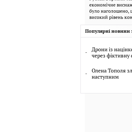
економічне виснаже
було наголошено, щ
високий рівень кон
Популярні новини 
Дрони із націн
через фіктивну 
Олена Тополя зл
наступним