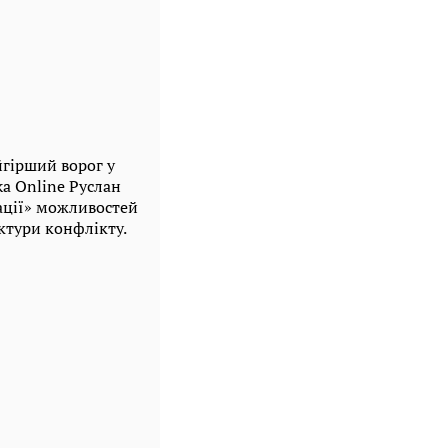
йгірший ворог у
ka Online Руслан
ації» можливостей
ектури конфлікту.