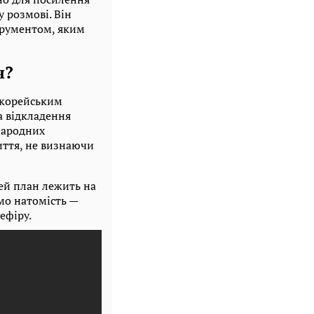
 розмові. Він
струментом, яким
я?
«корейським
а відкладення
народних
иття, не визнаючи
цей план лежить на
мо натомість —
ефіру.