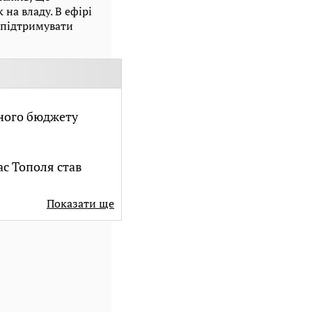
на владу. В ефірі
е підтримувати
нного бюджету
ас Тополя став
Показати ще