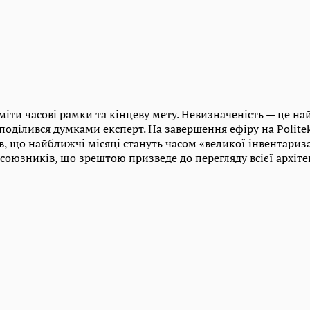
іти часові рамки та кінцеву мету. Невизначеність — це на
 поділився думками експерт. На завершення ефіру на Polite
, що найближчі місяці стануть часом «великої інвентариз
її союзників, що зрештою призведе до перегляду всієї архіт