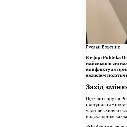
Руслан Бортник
В ефірі Politeka 
найсвіжіші сигна
конфлікту за при
важелем політично
Захід зміню
Під час ефіру на P
поступово змінюєть
частіше схиляються
надскладним завда
«Ми бачимо, як ри