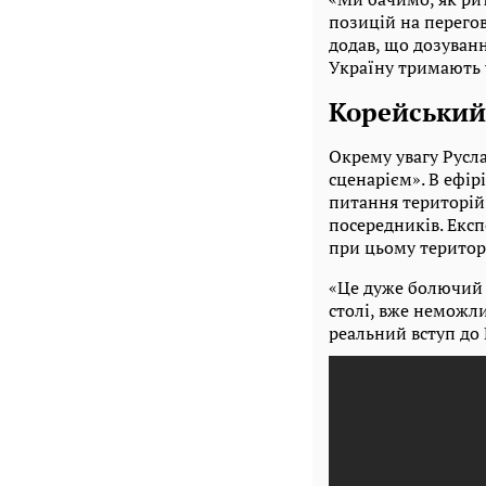
позицій на перегов
додав, що дозуванн
Україну тримають 
Корейський 
Окрему увагу Русл
сценарієм». В ефір
питання територій
посередників. Екс
при цьому територі
«Це дуже болючий ш
столі, вже неможли
реальний вступ до 