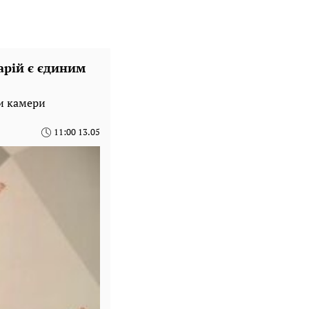
арій є єдиним
ли камери
11:00 13.05