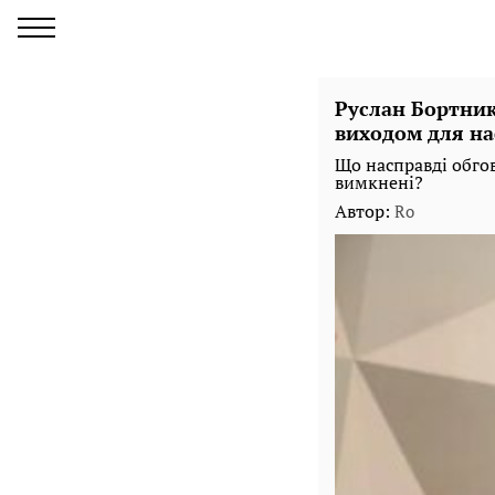
Руслан Бортник
виходом для на
Що насправді обго
вимкнені?
Автор:
Ro