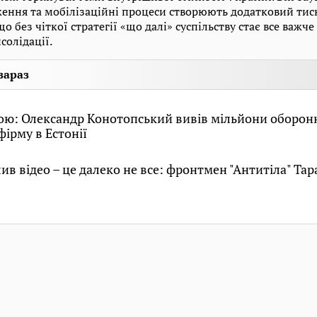
ння та мобілізаційні процеси створюють додатковий тиск 
о без чіткої стратегії «що далі» суспільству стає все важч
солідації.
зараз
кою: Олександр Конотопський вивів мільйони оборо
фірму в Естонії
ив відео – це далеко не все: фронтмен "Антитіла" Тар