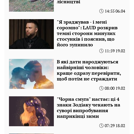
лісництві
14:55 06.04
"Я зраджував - і мені
соромно": LAUD розкрив
темні сторони минулих
стосунків і пояснив, що
його зупинило
11:59 19.02
В які дати народжуються
найвірніші чоловіки:
краще одразу перевірити,
щоб потім не страждати
08:00 19.02
"Чорна смуга" настає: ці 4
знаки Зодіаку чекають на
суворі випробування
наприкінці зими
07:29 18.02