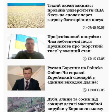
Тихий океан закипає:
провідні університети США
б'ють на сполох через
загрозу багаторічних посух
09:40 20.05
Профспілковий популізм:
Чим небезпечні гасла
Пруднікова про "жорсткий
тиск" у воєнний стан
13:15 13.05
Руслан Бортник на Politeka
Online: Чи справді
Корейський сценарій є
єдиним виходом для нас
11:00 13.05
Дуби, ялини та сосни під
сокиру: деталі масштабної
вирубки у Боровненському