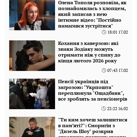
Олена Тополя розповіла, як
познайомилась з хлопцем,
який записав з нею
інтимне відео: "Постійно
намагався зустрітися"
18:01 17.02
Кохання з каверзою: які
знаки Зодіаку можуть
отримати ніж у спину до
кінця лютого 2026 року
07:43 17.02
Пенсії українців під
загрозою: "Укрпошта"
переплюнула "Ощадбанк",
все зроблять за пенсіонерів
22:22 16.02
"Ти ким хочеш залишитися
в пам’яті?": Сморигін з
"Дизель Шоу" розкрив
справжню причину сварки