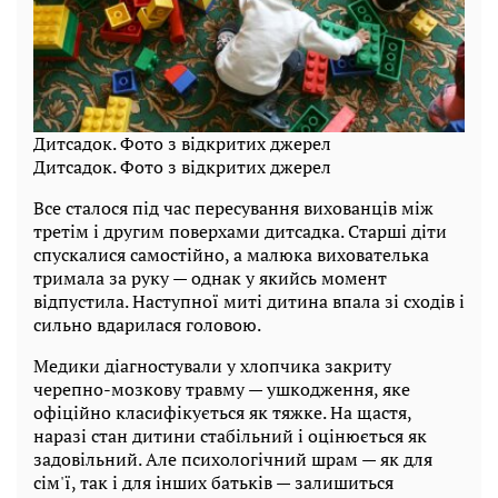
Дитсадок. Фото з відкритих джерел
Дитсадок. Фото з відкритих джерел
Все сталося під час пересування вихованців між
третім і другим поверхами дитсадка. Старші діти
спускалися самостійно, а малюка вихователька
тримала за руку — однак у якийсь момент
відпустила. Наступної миті дитина впала зі сходів і
сильно вдарилася головою.
Медики діагностували у хлопчика закриту
черепно-мозкову травму — ушкодження, яке
офіційно класифікується як тяжке. На щастя,
наразі стан дитини стабільний і оцінюється як
задовільний. Але психологічний шрам — як для
сім'ї, так і для інших батьків — залишиться