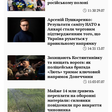
російському полоні
11:30 29.07
Арсеній Пушкаренко:
Результати саміту НАТО в
Анкарі стали черговим
підтвердженням того, що
Україна рухається у
правильному напрямку
14:35 13.07
Захищають Костянтинівку
та нищать ворога: як
поліцейська бригада
«Лють» тримає ключовий
напрямок Донеччини
15:03 07.07
Майже 14 млн гривень
переплати на оборонні
матеріали: силовики
повідомили про викриття
чиновника