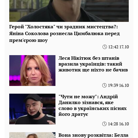
Герой "Холостяка" чи зрадник мистецтва?:
Яніна Соколова рознесла Цимбалюка перед
прем'єрою шоу
12:42 17.10
Леся Нікітюк без штанів
вразила українців: такий
животик ще ніхто не бачив
19:39 16.10
"Чути не можу": Андрій
Данилко зізнався, яке
слово в українських піснях
його дратує
14:28 16.10
Вона знову розквітла: Белла