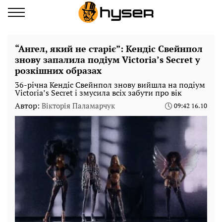
“Ангел, який не старіє”: Кендіс Свейнпол
знову запалила подіум Victoria’s Secret у
розкішних образах
36-річна Кендіс Свейнпол знову вийшла на подіум
Victoria’s Secret і змусила всіх забути про вік
Автор:
Вікторія Паламарчук
09:42 16.10