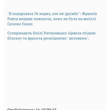
"Я подарувала їй нирку, але не дружбу": Франсія
Райса вперше пояснила, чому не була на весіллі
Селени Гомес.
Супермодель Емілі Ратаковськи зірвала спідню
білизну та вразила розкішними "активами".
Опубліковано:
16.10 09:42