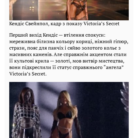
Кендіс Свейнпол, кадр з показу Victoria’s Secret
Перший вихід Кендіс — втілення спокуси:
мереживна білизна кольору кориці, ніжний гіпюр,
стрази, пояс для панчіх і сяйво золотого кольє з
масивних каменів. Але справжнім акцентом стали
її культові крила — золоті, мов витвір мистецтва,
вони підкреслили її статус справжнього “ангела”
Victoria’s Secret.