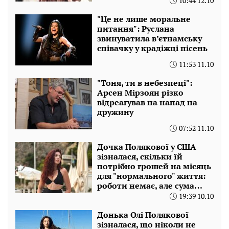
10:44 12.10
"Це не лише моральне
питання": Руслана
звинуватила в’єтнамську
співачку у крадіжці пісень
11:53 11.10
"Тоня, ти в небезпеці":
Арсен Мірзоян різко
відреагував на напад на
дружину
07:52 11.10
Дочка Полякової у США
зізналася, скільки їй
потрібно грошей на місяць
для "нормального" життя:
роботи немає, але сума…
19:39 10.10
Донька Олі Полякової
зізналася, що ніколи не