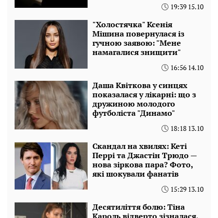
19:39 15.10
"Холостячка" Ксенія
Мішина повернулася із
гучною заявою: "Мене
намагалися знищити"
16:56 14.10
Даша Квіткова у синцях
показалася у лікарні: що з
дружиною молодого
футболіста "Динамо"
18:18 13.10
Скандал на хвилях: Кеті
Перрі та Джастін Трюдо —
нова зіркова пара? Фото,
які шокували фанатів
15:29 13.10
Десятиліття болю: Тіна
Кароль відверто зізналася,