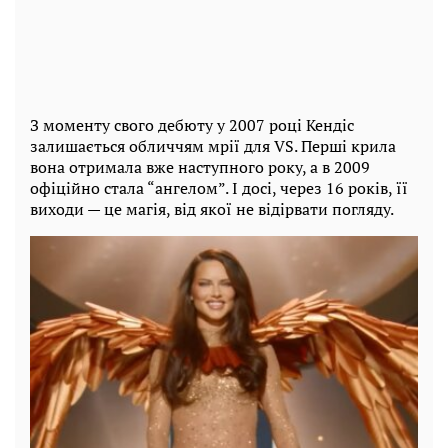
З моменту свого дебюту у 2007 році Кендіс
залишається обличчям мрії для VS. Перші крила
вона отримала вже наступного року, а в 2009
офіційно стала “ангелом”. І досі, через 16 років, її
виходи — це магія, від якої не відірвати погляду.