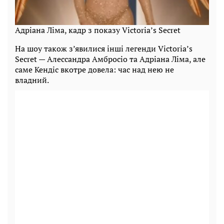
Адріана Ліма, кадр з показу Victoria’s Secret
На шоу також з’явилися інші легенди Victoria’s
Secret — Алессандра Амбросіо та Адріана Ліма, але
саме Кендіс вкотре довела: час над нею не
владний.