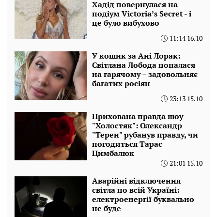
Хадід повернулася на
подіум Victoria’s Secret - і
це було вибухово
11:14 16.10
У кошик за Ані Лорак:
Світлана Лобода попалася
на гарячому – задовольняє
багатих росіян
23:13 15.10
Прихована правда шоу
"Холостяк": Олександр
"Терен" рубанув правду, чи
погодиться Тарас
Цимбалюк
21:01 15.10
Аварійні відключення
світла по всій Україні:
електроенергії буквально
не буде