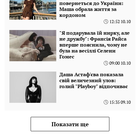
повернеться до України:
Маша обрала життя за
кордоном
12:52 10.10
"Я подарувала їй нирку, але
не дружбу": Франсія Райса
вперше пояснила, чому не
була на весіллі Селени
Гомес
09:00 10.10
Даша Астаф'єва показала
свій величезний улов:
голий "Playboy" відпочиває
15:35 09.10
Показати ще