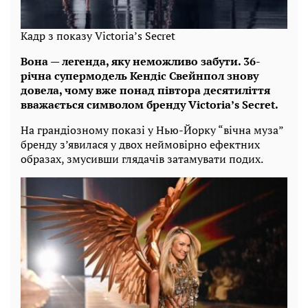
Кадр з показу Victoria’s Secret
Вона — легенда, яку неможливо забути. 36-
річна супермодель Кендіс Свейнпол знову
довела, чому вже понад півтора десятиліття
вважається символом бренду Victoria’s Secret.
На грандіозному показі у Нью-Йорку “вічна муза”
бренду з’явилася у двох неймовірно ефектних
образах, змусивши глядачів затамувати подих.