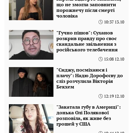
що не змогла заповнити
порожнечу після смерті
чоловіка
10:37 13.10
"Гучно пішов": Суханов
розкрив правду про своє
скандальне звільнення з
російського телебачення
15:08 12.10
"Сиджу, посміхаюся і
плачу": Надю Дорофєєву до
сліз розчулила Вікторія
Бекхем
12:19 12.10
"Закатала губу в Америці":
донька Олі Полякової
розповіла, як живе без
грошей у США