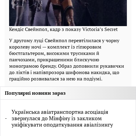
Кендіс Свейнпол, кадр з показу Victoria’s Secret
У другому луці Свейнпол перевтілилася у чорну
королеву ночі — комплект із гіпюровим
бюстгальтером, високими трусиками й
панчохами, прикрашеними блискучою
монограмою бренду. Образ доповнили рукавички
до ліктів і напівпрозора шифонова накидка, що
граційно розвивалася за нею на подіумі.
Популярні новини зараз
Українська авіатранспортна асоціація
звернулася до Мінфіну із закликом
уніфікувати оподаткування авіалізингу