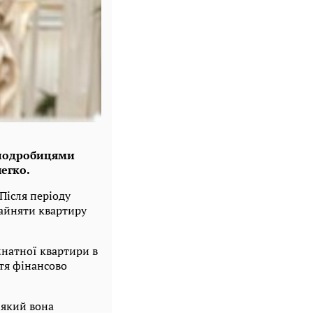
я подробицями
легко.
Після періоду
айняти квартиру
мнатної квартири в
тя фінансово
 який вона