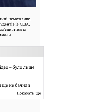
 нині неможливе.
удентів із США,
з'єднатися із
римали
ідео – було лише
и ще не бачили
Показати ще