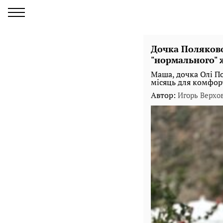
Дочка Поляково
"нормального" 
Маша, дочка Олі По
місяць для комфор
Автор:
Игорь Верхо