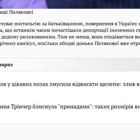
Маші Полякової
дчуває ностальгію за батьківщиною, повернення в Україну
а, що останнім часом почастішали депортації іноземних ст
 додому ризикованими. Тим не менш, вона сподівається воз
орічних канікул, оскільки обидві доньки Полякової вже от
зараз
ля у цікавих позах змусила відвисати щелепи: злив в
нна Трінчер блиснула "принадами": таких розмірів в