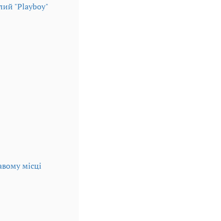
лий "Playboy"
авому місці