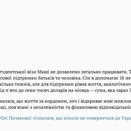
тудентської візи Маші не дозволено легально працювати. 
сової підтримки батьків та чоловіка. Сім'я допомагає їй 
ілька тижнів, але для підтримки рівня життя, аналогічног
ід п'яти до семи тисяч доларів на місяць — сума, яка зараз 
алася, що життя за кордоном, хоч і відкриває нові можлив
щі, пов'язані з незалежністю та фінансовою відповідальні
 Олі Полякової зізналася, що ніколи не повернеться до Ук
м