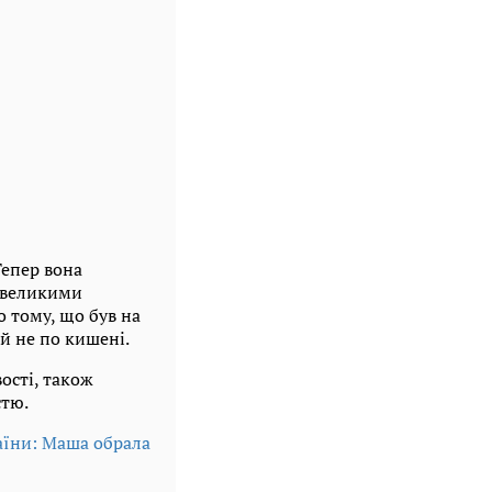
Тепер вона
невеликими
о тому, що був на
їй не по кишені.
ості, також
стю.
раїни: Маша обрала