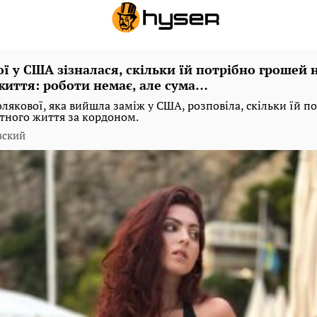
ї у США зізналася, скільки їй потрібно грошей 
життя: роботи немає, але сума…
лякової, яка вийшла заміж у США, розповіла, скільки їй п
тного життя за кордоном.
вский