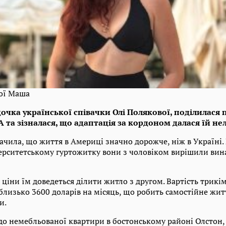
ої Маша
очка української співачки Олі Полякової, поділилас
 та зізналася, що адаптація за кордоном далася їй не
чила, що життя в Америці значно дорожче, ніж в Україні. 
ерситетському гуртожитку вони з чоловіком вирішили вин
 ціни їм доведеться ділити житло з другом. Вартість трикі
близько 3600 доларів на місяць, що робить самостійне жит
и.
о немебльованої квартири в бостонському районі Олстон,