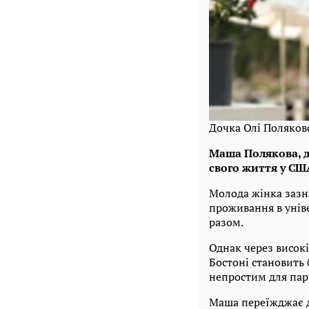
Дочка Олі Поляков
Маша Полякова, д
свого життя у США
Молода жінка зазна
проживання в унів
разом.
Однак через високі
Бостоні становить 
непростим для пар
Маша переїжджає д