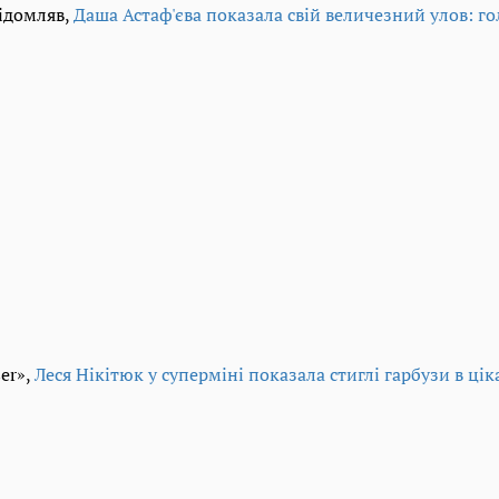
відомляв,
Даша Астаф'єва показала свій величезний улов: го
er»,
Леся Нікітюк у суперміні показала стиглі гарбузи в цік