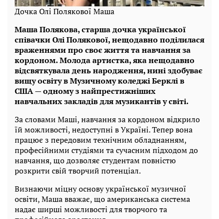
Дочка Олі Полякової Маша
Маша Полякова, старша дочка української
співачки Олі Полякової, нещодавно поділилася
враженнями про своє життя та навчання за
кордоном. Молода артистка, яка нещодавно
відсвяткувала день народження, нині здобуває
вищу освіту в Музичному коледжі Берклі в
США — одному з найпрестижніших
навчальних закладів для музикантів у світі.
За словами Маші, навчання за кордоном відкрило
їй можливості, недоступні в Україні. Тепер вона
працює з передовим технічним обладнанням,
професійними студіями та сучасним підходом до
навчання, що дозволяє студентам повністю
розкрити свій творчий потенціал.
Визнаючи міцну основу української музичної
освіти, Маша вважає, що американська система
надає ширші можливості для творчого та