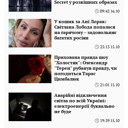
Secret у розкішних образах
09:42 16.10
У кошик за Ані Лорак:
Світлана Лобода попалася
на гарячому – задовольняє
багатих росіян
23:13 15.10
Прихована правда шоу
"Холостяк": Олександр
"Терен" рубанув правду, чи
погодиться Тарас
Цимбалюк
21:01 15.10
Аварійні відключення
світла по всій Україні:
електроенергії буквально
не буде
19:39 15.10