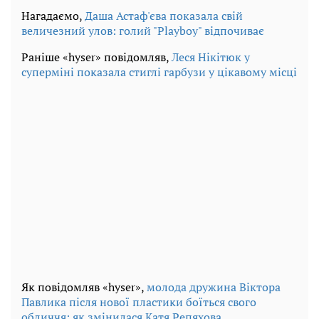
Нагадаємо,
Даша Астаф'єва показала свій
величезний улов: голий "Playboy" відпочиває
Раніше «hyser» повідомляв,
Леся Нікітюк у
суперміні показала стиглі гарбузи у цікавому місці
Як повідомляв «hyser»,
молода дружина Віктора
Павлика після нової пластики боїться свого
обличчя: як змінилася Катя Репяхова