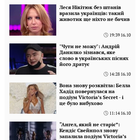
Леся Нікітюк без штанів
вразила українців: такий
животик ще ніхто не бачив
19:39 16.10
"Чути не можу": Андрій
Данилко зізнався, яке
слово в українських піснях
його дратує
14:28 16.10
Вона знову розквітла: Белла
Хадід повернулася на
подіум Victoria’s Secret - і
це було вибухово
11:14 16.10
“Ангел, який не старіє”:
Кендіс Свейнпол знову
запалила подіум Victoria’s