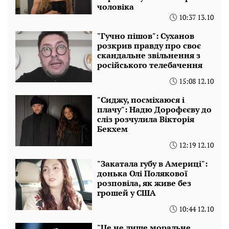
чоловіка
10:37 13.10
"Гучно пішов": Суханов
розкрив правду про своє
скандальне звільнення з
російського телебачення
15:08 12.10
"Сиджу, посміхаюся і
плачу": Надю Дорофєєву до
сліз розчулила Вікторія
Бекхем
12:19 12.10
"Закатала губу в Америці":
донька Олі Полякової
розповіла, як живе без
грошей у США
10:44 12.10
"Це не лише моральне