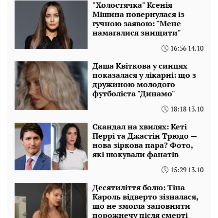
"Холостячка" Ксенія
Мішина повернулася із
гучною заявою: "Мене
намагалися знищити"
16:56 14.10
Даша Квіткова у синцях
показалася у лікарні: що з
дружиною молодого
футболіста "Динамо"
18:18 13.10
Скандал на хвилях: Кеті
Перрі та Джастін Трюдо —
нова зіркова пара? Фото,
які шокували фанатів
15:29 13.10
Десятиліття болю: Тіна
Кароль відверто зізналася,
що не змогла заповнити
порожнечу після смерті