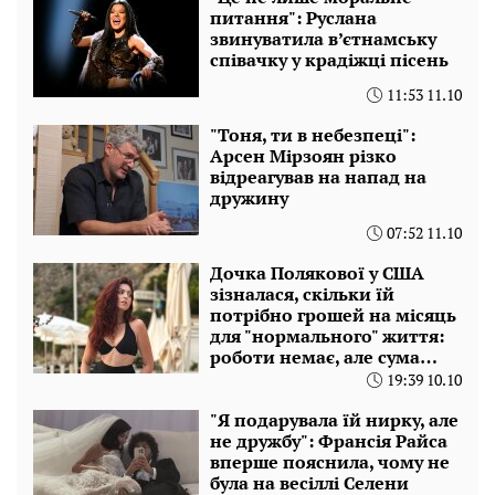
питання": Руслана
звинуватила в’єтнамську
співачку у крадіжці пісень
11:53 11.10
"Тоня, ти в небезпеці":
Арсен Мірзоян різко
відреагував на напад на
дружину
07:52 11.10
Дочка Полякової у США
зізналася, скільки їй
потрібно грошей на місяць
для "нормального" життя:
роботи немає, але сума…
19:39 10.10
"Я подарувала їй нирку, але
не дружбу": Франсія Райса
вперше пояснила, чому не
була на весіллі Селени