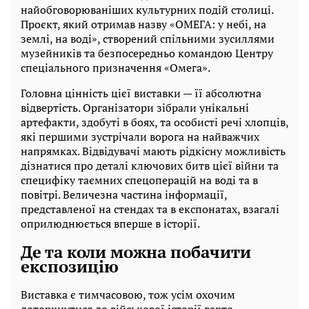
найобговорюваніших культурних подій столиці.
Проєкт, який отримав назву «ОМЕГА: у небі, на
землі, на воді», створений спільними зусиллями
музейників та безпосередньо командою Центру
спеціального призначення «Омега».
Головна цінність цієї виставки — її абсолютна
відвертість. Організатори зібрали унікальні
артефакти, здобуті в боях, та особисті речі хлопців,
які першими зустрічали ворога на найважчих
напрямках. Відвідувачі мають рідкісну можливість
дізнатися про деталі ключових битв цієї війни та
специфіку таємних спецоперацій на воді та в
повітрі. Величезна частина інформації,
представленої на стендах та в експонатах, взагалі
оприлюднюється вперше в історії.
Де та коли можна побачити
експозицію
Виставка є тимчасовою, тож усім охочим