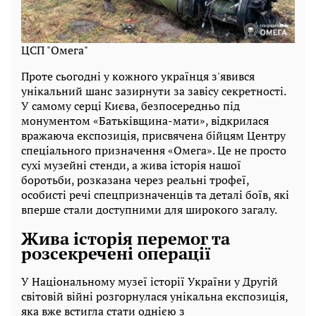
ЦСП "Омега"
Проте сьогодні у кожного українця з'явився
унікальний шанс зазирнути за завісу секретності.
У самому серці Києва, безпосередньо під
монументом «Батьківщина-мати», відкрилася
вражаюча експозиція, присвячена бійцям Центру
спеціального призначення «Омега». Це не просто
сухі музейні стенди, а жива історія нашої
боротьби, розказана через реальні трофеї,
особисті речі спецпризначенців та деталі боїв, які
вперше стали доступними для широкого загалу.
Жива історія перемог та
розсекречені операції
У Національному музеї історії України у Другій
світовій війні розгорнулася унікальна експозиція,
яка вже встигла стати однією з