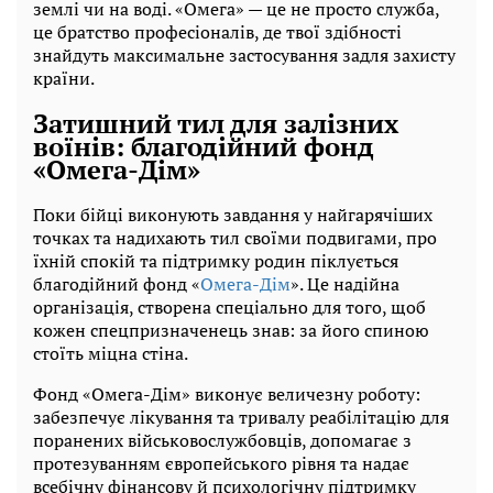
землі чи на воді. «Омега» — це не просто служба,
це братство професіоналів, де твої здібності
знайдуть максимальне застосування задля захисту
країни.
Затишний тил для залізних
воїнів: благодійний фонд
«Омега-Дім»
Поки бійці виконують завдання у найгарячіших
точках та надихають тил своїми подвигами, про
їхній спокій та підтримку родин піклується
благодійний фонд «
Омега-Дім
». Це надійна
організація, створена спеціально для того, щоб
кожен спецпризначенець знав: за його спиною
стоїть міцна стіна.
Фонд «Омега-Дім» виконує величезну роботу:
забезпечує лікування та тривалу реабілітацію для
поранених військовослужбовців, допомагає з
протезуванням європейського рівня та надає
всебічну фінансову й психологічну підтримку