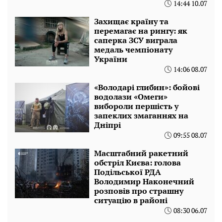
14:44 10.07
Захищає країну та
перемагає на рингу: як
саперка ЗСУ виграла
медаль чемпіонату
України
14:06 08.07
«Володарі глибин»: бойові
водолази «Омеги»
вибороли першість у
запеклих змаганнях на
Дніпрі
09:55 08.07
Масштабний ракетний
обстріл Києва: голова
Подільської РДА
Володимир Наконечний
розповів про страшну
ситуацію в районі
08:30 06.07