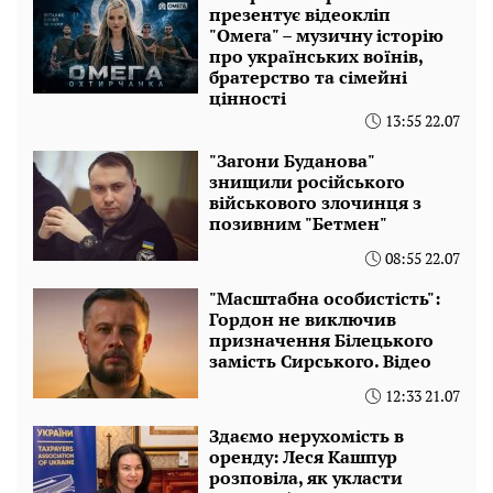
презентує відеокліп
"Омега" – музичну історію
про українських воїнів,
братерство та сімейні
цінності
13:55 22.07
"Загони Буданова"
знищили російського
військового злочинця з
позивним "Бетмен"
08:55 22.07
"Масштабна особистість":
Гордон не виключив
призначення Білецького
замість Сирського. Відео
12:33 21.07
Здаємо нерухомість в
оренду: Леся Кашпур
розповіла, як укласти