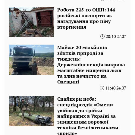
Робота 225-го ОШП: 144
російські паспорти як
нагадування про ціну
вторгнення
20:10 27.07
Майже 20 мільйонів
збитків природі за
тиждень:
Держекоінспекція викрила
масштабне нищення лісів
та злив нечистот на
Одещині
11:40 24.07
Снайпери неба:
спецпідрозділ «Омега»
увійшов до трійки
найкращих в Україні за
знищенням ворожої
техніки безпілотниками
«крило»