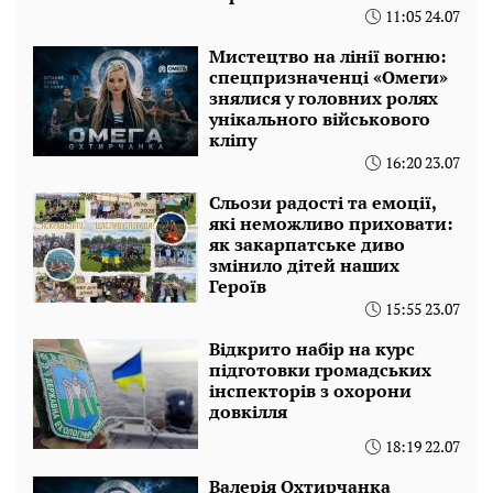
11:05 24.07
Мистецтво на лінії вогню:
спецпризначенці «Омеги»
знялися у головних ролях
унікального військового
кліпу
16:20 23.07
Сльози радості та емоції,
які неможливо приховати:
як закарпатське диво
змінило дітей наших
Героїв
15:55 23.07
Відкрито набір на курс
підготовки громадських
інспекторів з охорони
довкілля
18:19 22.07
Валерія Охтирчанка