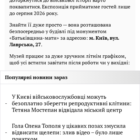
доторкнутися до військової історії варто
поквапитися. Експозиція прийматиме гостей лише
до серпня 2026 року.
Знайти її дуже просто — вона розташована
безпосередньо у будівлі під монументом
«Батьківщина-мати» за адресою:
м. Київ, вул.
Лаврська, 27
.
Музей працює за дуже зручним літнім графіком,
щоб усі встигли завітати після роботи чи у вихідні:
Популярні новини зараз
У Києві військовослужбовці можуть
безоплатно зберегти репродуктивні клітини:
Тетяна Мостепан відвідала міський центр
Гола Олена Тополя у цікавих позах змусила
відвисати щелепи: злив відео – було лише
початком