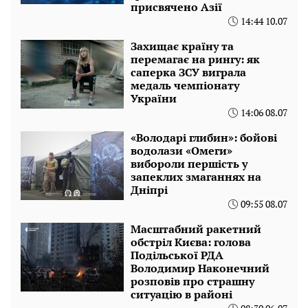
присвячено Азії
14:44 10.07
Захищає країну та
перемагає на рингу: як
саперка ЗСУ виграла
медаль чемпіонату
України
14:06 08.07
«Володарі глибин»: бойові
водолази «Омеги»
вибороли першість у
запеклих змаганнях на
Дніпрі
09:55 08.07
Масштабний ракетний
обстріл Києва: голова
Подільської РДА
Володимир Наконечний
розповів про страшну
ситуацію в районі