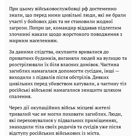
При цьому військовослужбовці рф достеменно
знали, що перед ними цивільні люди, які не брали
участі у бойових діях та не становили жодної
загрози. Попри це, командир віддавав підлеглим
злочинні накази щодо жорстокого поводження з
мирним населенням.
За даними слідства, окупанти вривалися до
приватних будинків, виганяли людей на вулицю та
розстрілювали їх біля власних домівок. Частина
загиблих намагалася допомогти сусідам, інші —
виходили з підвалів після обстрілів. Деяких
цивільних перед убивством катували, а частину тіл
російські військові намагалися знищити шляхом
спалення.
Через дії окупаційних військ місцеві жителі
тривалий час не могли поховати загиблих. Люди,
які переховувалися у підвальних приміщеннях,
знаходили тіла своїх родичів та сусідів уже після
відступу російських військових із міста.