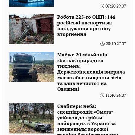
07:20 29.07
Робота 225-го ОШП: 144
російські паспорти як
нагадування про ціну
вторгнення
20:10 27.07
Майже 20 мільйонів
збитків природі за
тиждень:
Держекоінспекція викрила
масштабне нищення лісів
та злив нечистот на
Одещині
11:40 24.07
Снайпери неба:
спецпідрозділ «Омега»
увійшов до трійки
найкращих в Україні за
знищенням ворожої
техніки безпілотниками