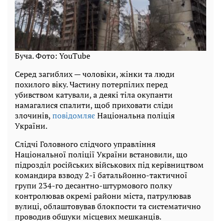
Буча. Фото: YouTube
Серед загиблих — чоловіки, жінки та люди
похилого віку. Частину потерпілих перед
убивством катували, а деякі тіла окупанти
намагалися спалити, щоб приховати сліди
злочинів,
повідомляє
Національна поліція
України.
Слідчі Головного слідчого управління
Національної поліції України встановили, що
підрозділ російських військових під керівництвом
командира взводу 2-ї батальйонно-тактичної
групи 234-го десантно-штурмового полку
контролював окремі райони міста, патрулював
вулиці, облаштовував блокпости та систематично
проводив обшуки місцевих мешканців.