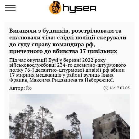
Виганяли з будинків, розстрілювали та
спалювали тіла: слідчі поліції скерували
до суду справу командира рф,
причетного до вбивства 17 цивільних
Під час окупації Бучі у березні 2022 року
військовослужбовці 234-го десантно-штурмового
полку 76-ї десантно-штурмової дивізії рф вбили
17 мирних мешканців у районі вулиць Івана
Франка, Максима Ридзанича та Набережної.
Автор:
Ro
16:17 07.05