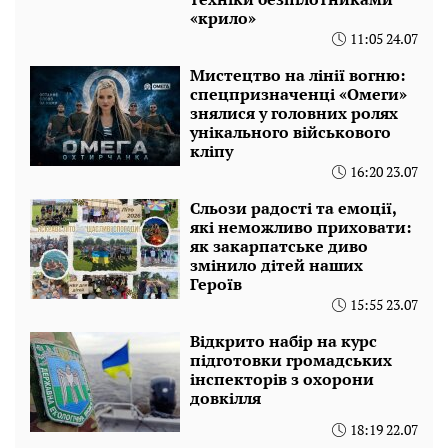
«крило»
11:05 24.07
Мистецтво на лінії вогню:
спецпризначенці «Омеги»
знялися у головних ролях
унікального військового
кліпу
16:20 23.07
Сльози радості та емоції,
які неможливо приховати:
як закарпатське диво
змінило дітей наших
Героїв
15:55 23.07
Відкрито набір на курс
підготовки громадських
інспекторів з охорони
довкілля
18:19 22.07