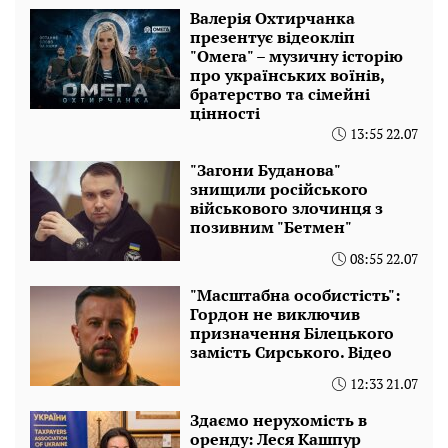
Валерія Охтирчанка
презентує відеокліп
"Омега" – музичну історію
про українських воїнів,
братерство та сімейні
цінності
13:55 22.07
"Загони Буданова"
знищили російського
військового злочинця з
позивним "Бетмен"
08:55 22.07
"Масштабна особистість":
Гордон не виключив
призначення Білецького
замість Сирського. Відео
12:33 21.07
Здаємо нерухомість в
оренду: Леся Кашпур