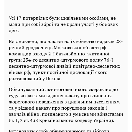
Усі 17 потерпілих були цивільними особами, не
мали при собі зброї та не брали участі у бойових
діях.
Встановлено, що накази на їх вбивство надавав 28-
річний уродженець Московської області рф —
командир взводу 2-ї батальйонно-тактичної
групи 234-го десантно-штурмового полку 76-ї
десантно-штурмової дивізії повітряно-десантних
військ рф, пункт постійної дислокації якого
розташований у Пскові.
Обвинувальний акт стосовно нього скеровано до
суду за фактами відання наказу про вчинення
жорстокого поводження з цивільним населенням
та у віданні наказу про порушення законів і
звичаїв війни, поєднаного з умисними вбивствами
(ч. 1, 2 ст. 438 Кримінального кодексу України).
Встановити особу обвинуваченого та зібрати