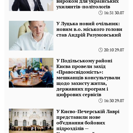
вироком для українських
ухилянтів-політологів
16:31 30.07
У Луцька новий очільник:
новим в.о. міського голови
став Андрій Разумовський
20:10 29.07
У Подільському районі
Києва провели захід
«Правосвідомість»:
мешканців консультували
щодо захисту житла,
державних програм і
цифрових сервісів
16:30 29.07
У Києво-Печерській Лаврі
представили нове
об’єднання бойових
підрозділів —