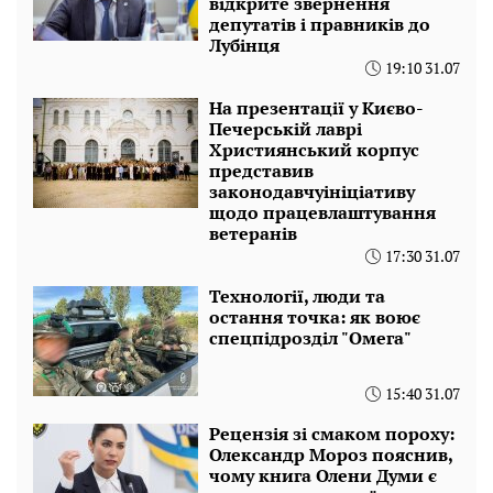
відкрите звернення
депутатів і правників до
Лубінця
19:10 31.07
На презентації у Києво-
Печерській лаврі
Християнський корпус
представив
законодавчуініціативу
щодо працевлаштування
ветеранів
17:30 31.07
Технології, люди та
остання точка: як воює
спецпідрозділ "Омега"
15:40 31.07
Рецензія зі смаком пороху:
Олександр Мороз пояснив,
чому книга Олени Думи є