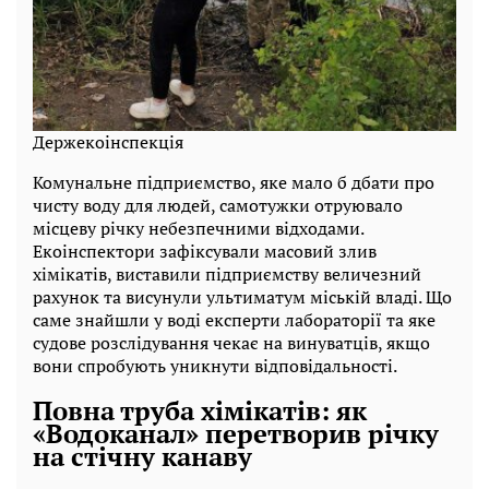
Держекоінспекція
Комунальне підприємство, яке мало б дбати про
чисту воду для людей, самотужки отруювало
місцеву річку небезпечними відходами.
Екоінспектори зафіксували масовий злив
хімікатів, виставили підприємству величезний
рахунок та висунули ультиматум міській владі. Що
саме знайшли у воді експерти лабораторії та яке
судове розслідування чекає на винуватців, якщо
вони спробують уникнути відповідальності.
Повна труба хімікатів: як
«Водоканал» перетворив річку
на стічну канаву