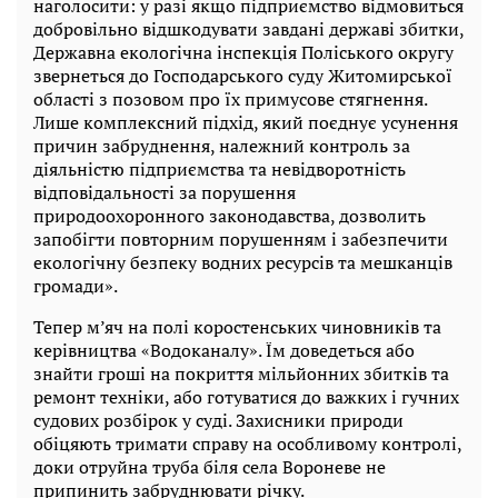
наголосити: у разі якщо підприємство відмовиться
добровільно відшкодувати завдані державі збитки,
Державна екологічна інспекція Поліського округу
звернеться до Господарського суду Житомирської
області з позовом про їх примусове стягнення.
Лише комплексний підхід, який поєднує усунення
причин забруднення, належний контроль за
діяльністю підприємства та невідворотність
відповідальності за порушення
природоохоронного законодавства, дозволить
запобігти повторним порушенням і забезпечити
екологічну безпеку водних ресурсів та мешканців
громади».
Тепер м’яч на полі коростенських чиновників та
керівництва «Водоканалу». Їм доведеться або
знайти гроші на покриття мільйонних збитків та
ремонт техніки, або готуватися до важких і гучних
судових розбірок у суді. Захисники природи
обіцяють тримати справу на особливому контролі,
доки отруйна труба біля села Вороневе не
припинить забруднювати річку.