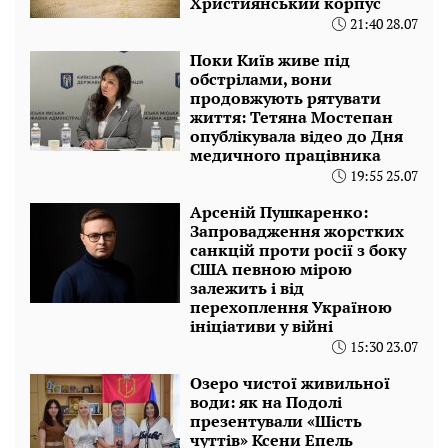
Християнський корпус
21:40 28.07
Поки Київ живе під
обстрілами, вони
продовжують рятувати
життя: Тетяна Мостепан
опублікувала відео до Дня
медичного працівника
19:55 25.07
Арсеній Пушкаренко:
Запровадження жорстких
санкцій проти росії з боку
США певною мірою
залежить і від
перехоплення Україною
ініціативи у війні
15:30 23.07
Озеро чистої живильної
води: як на Подолі
презентували «Шість
чуттів» Ксени Епель