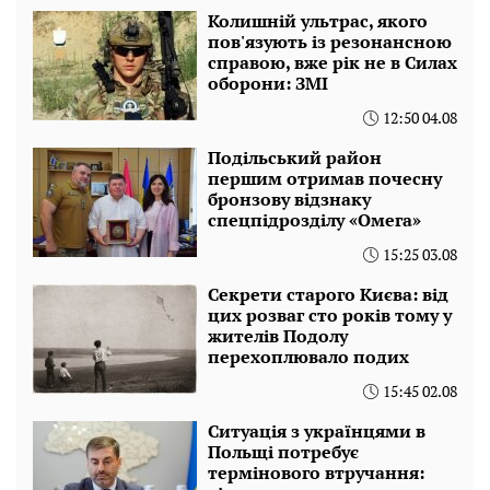
Колишній ультрас, якого
пов'язують із резонансною
справою, вже рік не в Силах
оборони: ЗМІ
12:50 04.08
Подільський район
першим отримав почесну
бронзову відзнаку
спецпідрозділу «Омега»
15:25 03.08
Секрети старого Києва: від
цих розваг сто років тому у
жителів Подолу
перехоплювало подих
15:45 02.08
Ситуація з українцями в
Польщі потребує
термінового втручання: