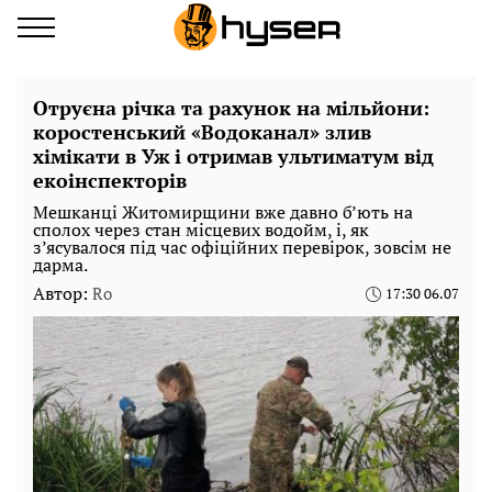
Отруєна річка та рахунок на мільйони:
коростенський «Водоканал» злив
хімікати в Уж і отримав ультиматум від
екоінспекторів
Мешканці Житомирщини вже давно б’ють на
сполох через стан місцевих водойм, і, як
з’ясувалося під час офіційних перевірок, зовсім не
дарма.
Автор:
Ro
17:30 06.07