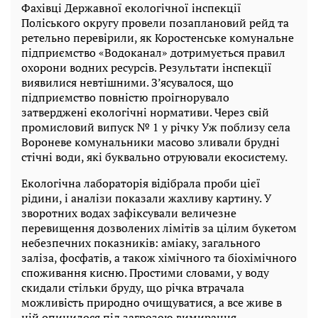
Фахівці Державної екологічної інспекції
Поліського округу провели позаплановий рейд та
ретельно перевірили, як Коростенське комунальне
підприємство «Водоканал» дотримується правил
охорони водних ресурсів. Результати інспекції
виявилися невтішними. З’ясувалося, що
підприємство повністю проігнорувало
затверджені екологічні нормативи. Через свій
промисловий випуск № 1 у річку Уж поблизу села
Вороневе комунальники масово зливали брудні
стічні води, які буквально отруювали екосистему.
Екологічна лабораторія відібрала проби цієї
рідини, і аналізи показали жахливу картину. У
зворотних водах зафіксували величезне
перевищення дозволених лімітів за цілим букетом
небезпечних показників: аміаку, загального
заліза, фосфатів, а також хімічного та біохімічного
споживання кисню. Простими словами, у воду
скидали стільки бруду, що річка втрачала
можливість природно очищуватися, а все живе в
ній опинилося під загрозою вимирання.