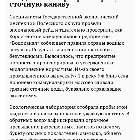
сточную канаву
Специалисты Государственной экологической
инспекции Полесского округа провели
внеплановый рейд и тщательно проверили, как
Коростенское коммунальное предприятие
«Водоканал» соблюдает правила охраны водных
ресурсов. Результаты инспекции оказались
безутешными. Выяснилось, что предприятие
полностью проигнорировало утвержденные
экологические нормативы. Из-за своего
промышленного выпуска № 1 в реку Уж близ села
Воронево коммунальщики массово сливали
грязные сточные воды, буквально отравлявшие
экосистему.
Экологическая лаборатория отобрала пробы этой
жидкости и анализы показали ужасную картину. В
обратных водах зафиксировали огромное
превышение разрешенных лимитов по целому
букету опасных показателей: аммиака, общего
железа, фосфатов, а также химического и