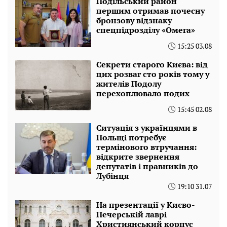
Подільський район
першим отримав почесну
бронзову відзнаку
спецпідрозділу «Омега»
15:25 03.08
Секрети старого Києва: від
цих розваг сто років тому у
жителів Подолу
перехоплювало подих
15:45 02.08
Ситуація з українцями в
Польщі потребує
термінового втручання:
відкрите звернення
депутатів і правників до
Лубінця
19:10 31.07
На презентації у Києво-
Печерській лаврі
Християнський корпус