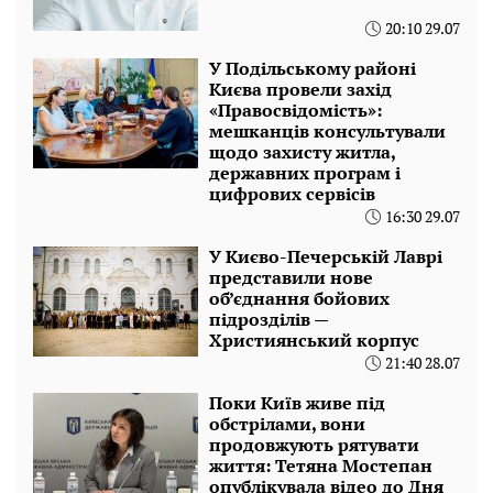
20:10 29.07
У Подільському районі
Києва провели захід
«Правосвідомість»:
мешканців консультували
щодо захисту житла,
державних програм і
цифрових сервісів
16:30 29.07
У Києво-Печерській Лаврі
представили нове
об’єднання бойових
підрозділів —
Християнський корпус
21:40 28.07
Поки Київ живе під
обстрілами, вони
продовжують рятувати
життя: Тетяна Мостепан
опублікувала відео до Дня