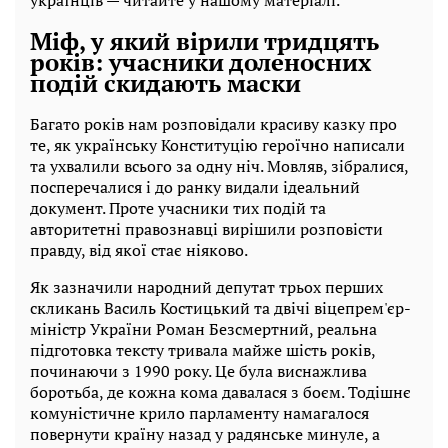
Міф, у який вірили тридцять
років: учасники доленосних
подій скидають маски
Багато років нам розповідали красиву казку про
те, як українську Конституцію героїчно написали
та ухвалили всього за одну ніч. Мовляв, зібралися,
посперечалися і до ранку видали ідеальний
документ. Проте учасники тих подій та
авторитетні правознавці вирішили розповісти
правду, від якої стає ніяково.
Як зазначили народний депутат трьох перших
скликань Василь Костицький та двічі віцепрем'єр-
міністр України Роман Безсмертний, реальна
підготовка тексту тривала майже шість років,
починаючи з 1990 року. Це була виснажлива
боротьба, де кожна кома давалася з боєм. Тодішнє
комуністичне крило парламенту намагалося
повернути країну назад у радянське минуле, а