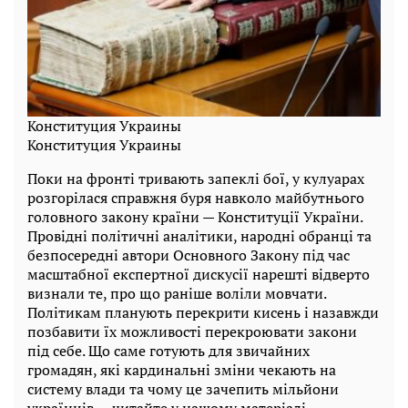
Конституция Украины
Конституция Украины
Поки на фронті тривають запеклі бої, у кулуарах
розгорілася справжня буря навколо майбутнього
головного закону країни — Конституції України.
Провідні політичні аналітики, народні обранці та
безпосередні автори Основного Закону під час
масштабної експертної дискусії нарешті відверто
визнали те, про що раніше воліли мовчати.
Політикам планують перекрити кисень і назавжди
позбавити їх можливості перекроювати закони
під себе. Що саме готують для звичайних
громадян, які кардинальні зміни чекають на
систему влади та чому це зачепить мільйони
українців — читайте у нашому матеріалі.