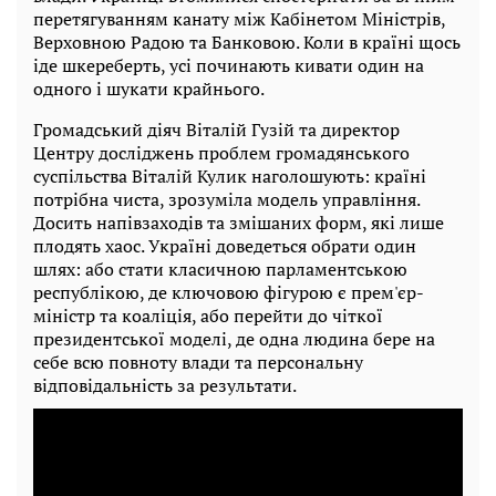
перетягуванням канату між Кабінетом Міністрів,
Верховною Радою та Банковою. Коли в країні щось
іде шкереберть, усі починають кивати один на
одного і шукати крайнього.
Громадський діяч Віталій Гузій та директор
Центру досліджень проблем громадянського
суспільства Віталій Кулик наголошують: країні
потрібна чиста, зрозуміла модель управління.
Досить напівзаходів та змішаних форм, які лише
плодять хаос. Україні доведеться обрати один
шлях: або стати класичною парламентською
республікою, де ключовою фігурою є прем'єр-
міністр та коаліція, або перейти до чіткої
президентської моделі, де одна людина бере на
себе всю повноту влади та персональну
відповідальність за результати.