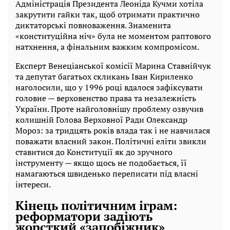
Адміністрація Президента Леоніда Кучми хотіла
закрутити гайки так, щоб отримати практично
диктаторські повноваження. Знаменита
«конституційна ніч» була не моментом раптового
натхнення, а фінальним важким компромісом.
Експерт Венеціанської комісії Марина Ставнійчук
та депутат багатьох скликань Іван Кириленко
наголосили, що у 1996 році вдалося зафіксувати
головне — верховенство права та незалежність
України. Проте найголовнішу проблему озвучив
колишній Голова Верховної Ради Олександр
Мороз: за тридцять років влада так і не навчилася
поважати власний закон. Політичні еліти звикли
ставитися до Конституції як до зручного
інструменту — якщо щось не подобається, її
намагаються швиденько переписати під власні
інтереси.
Кінець політичним іграм:
реформатори задіють
жорсткий «запобіжник»