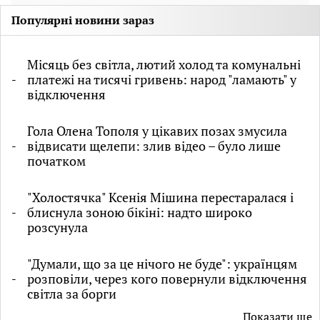
Популярні новини зараз
Місяць без світла, лютий холод та комунальні
платежі на тисячі гривень: народ "ламають" у
відключення
Гола Олена Тополя у цікавих позах змусила
відвисати щелепи: злив відео – було лише
початком
"Холостячка" Ксенія Мішина перестаралася і
блиснула зоною бікіні: надто широко
розсунула
"Думали, що за це нічого не буде": українцям
розповіли, через кого повернули відключення
світла за борги
Показати ще