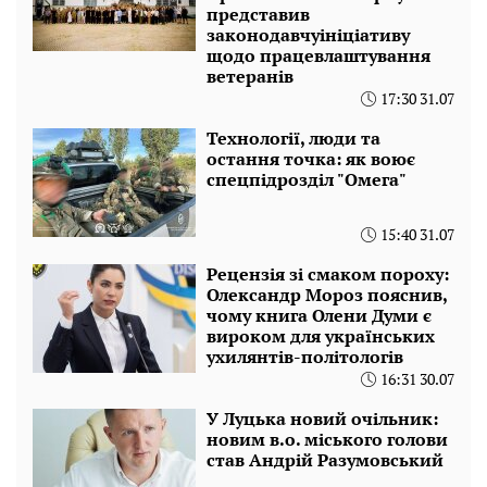
представив
законодавчуініціативу
щодо працевлаштування
ветеранів
17:30 31.07
Технології, люди та
остання точка: як воює
спецпідрозділ "Омега"
15:40 31.07
Рецензія зі смаком пороху:
Олександр Мороз пояснив,
чому книга Олени Думи є
вироком для українських
ухилянтів-політологів
16:31 30.07
У Луцька новий очільник:
новим в.о. міського голови
став Андрій Разумовський