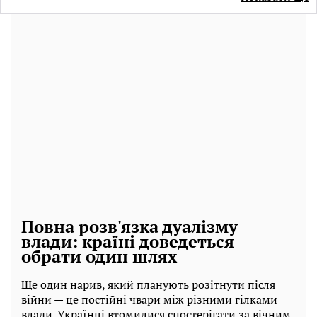
Повна розв'язка дуалізму
влади: країні доведеться
обрати один шлях
Ще один нарив, який планують розітнути після
війни — це постійні чвари між різними гілками
влади. Українці втомилися спостерігати за вічним