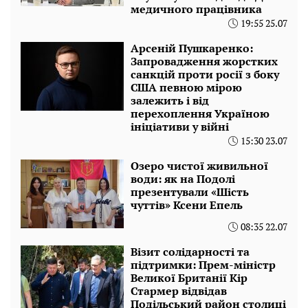
медичного працівника
19:55 25.07
Арсеній Пушкаренко:
Запровадження жорстких
санкцій проти росії з боку
США певною мірою
залежить і від
перехоплення Україною
ініціативи у війні
15:30 23.07
Озеро чистої живильної
води: як на Подолі
презентували «Шість
чуттів» Ксени Епель
08:35 22.07
Візит солідарності та
підтримки: Прем-міністр
Великої Британії Кір
Стармер відвідав
Подільський район столиці