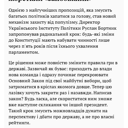
Однією з найгучніших пропозицій, яка змусить
багатьох політиків хапатися за голову, став новий
механізм захисту від популізму. Директор
Українського Інституту Політики Руслан Бортник
запропонував радикальний крок: будь-які зміни
до Конституції мають набувати чинності лише
через п'ять років після їхнього ухвалення
парламентом.
Це рішення може повністю змінити правила гри в
державі. Зазвичай як буває: приходить до влади
нова команда і одразу починає перекроювати
Основний Закон під свої майбутні вибори, щоб
затриматися в кріслах якомога довше. Тепер цю
лазівку хочуть закрити раз і назавжди. Написав
закон? Будь ласка, але скористатися ним зможе
вже наступне скликання чи інший президент.
Такий крок змусить можновладців думати на
перспективу і дбати про державу, а не про власні
рейтинги.