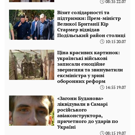
08:35 22.07
Візит солідарності та
підтримки: Прем-міністр
Великої Британії Кір
Стармер відвідав
Подільський район столиці
10:15 20.07
Ціна красивих картинок:
українські військові
записали емоційне
звернення та звинуватили
ексміністра у зриві
оборонних реформ
14:55 19.07
«Загони Буданова»
ліквідували в Самарі
російського
авіаконструктора,
причетного до ударів по
Україні
08:15 19.07