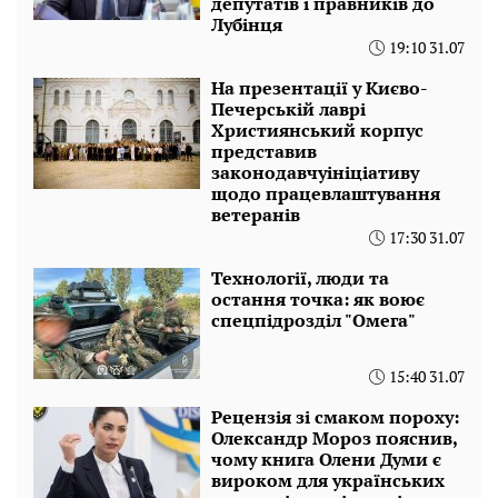
депутатів і правників до
Лубінця
19:10 31.07
На презентації у Києво-
Печерській лаврі
Християнський корпус
представив
законодавчуініціативу
щодо працевлаштування
ветеранів
17:30 31.07
Технології, люди та
остання точка: як воює
спецпідрозділ "Омега"
15:40 31.07
Рецензія зі смаком пороху:
Олександр Мороз пояснив,
чому книга Олени Думи є
вироком для українських