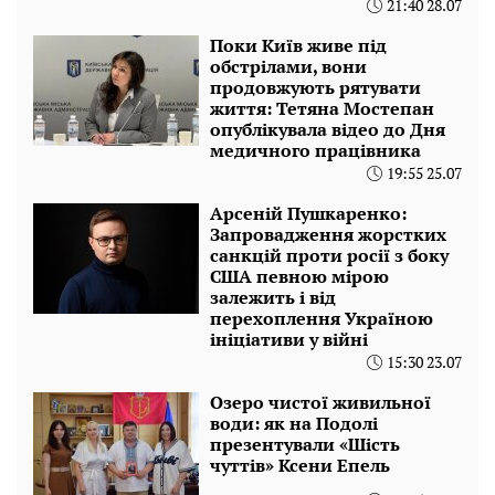
21:40 28.07
Поки Київ живе під
обстрілами, вони
продовжують рятувати
життя: Тетяна Мостепан
опублікувала відео до Дня
медичного працівника
19:55 25.07
Арсеній Пушкаренко:
Запровадження жорстких
санкцій проти росії з боку
США певною мірою
залежить і від
перехоплення Україною
ініціативи у війні
15:30 23.07
Озеро чистої живильної
води: як на Подолі
презентували «Шість
чуттів» Ксени Епель