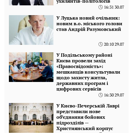
ухилянтів-політологів
16:31 30.07
У Луцька новий очільник:
новим в.о. міського голови
став Андрій Разумовський
20:10 29.07
У Подільському районі
Києва провели захід
«Правосвідомість»:
мешканців консультували
щодо захисту житла,
державних програм і
цифрових сервісів
16:30 29.07
У Києво-Печерській Лаврі
представили нове
об’єднання бойових
підрозділів —
Християнський корпус