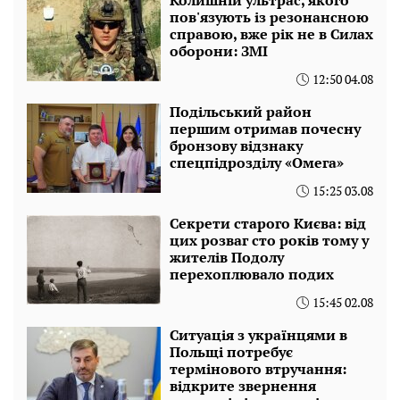
пов'язують із резонансною
справою, вже рік не в Силах
оборони: ЗМІ
12:50 04.08
Подільський район
першим отримав почесну
бронзову відзнаку
спецпідрозділу «Омега»
15:25 03.08
Секрети старого Києва: від
цих розваг сто років тому у
жителів Подолу
перехоплювало подих
15:45 02.08
Ситуація з українцями в
Польщі потребує
термінового втручання:
відкрите звернення