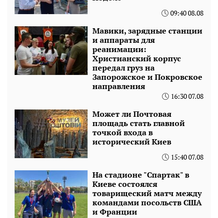
09:40 08.08
Мавики, зарядные станции
и аппараты для
реанимации:
Христианский корпус
передал груз на
Запорожское и Покровское
направления
16:30 07.08
Может ли Почтовая
площадь стать главной
точкой входа в
исторический Киев
15:40 07.08
На стадионе "Спартак" в
Киеве состоялся
товарищеский матч между
командами посольств США
и Франции