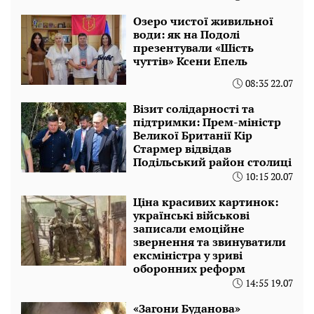
Озеро чистої живильної
води: як на Подолі
презентували «Шість
чуттів» Ксени Епель
08:35 22.07
Візит солідарності та
підтримки: Прем-міністр
Великої Британії Кір
Стармер відвідав
Подільський район столиці
10:15 20.07
Ціна красивих картинок:
українські військові
записали емоційне
звернення та звинуватили
ексміністра у зриві
оборонних реформ
14:55 19.07
«Загони Буданова»