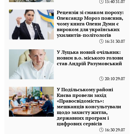
15:40 31.07
Рецензія зі смаком пороху:
Олександр Мороз пояснив,
чому книга Олени Думи є
вироком для українських
ухилянтів-політологів
16:31 30.07
У Луцька новий очільник:
новим в.о. міського голови
став Андрій Разумовський
20:10 29.07
У Подільському районі
Києва провели захід
«Правосвідомість»:
мешканців консультували
щодо захисту житла,
державних програм і
цифрових сервісів
16:30 29.07