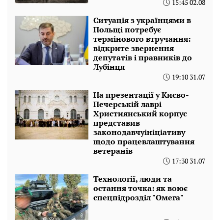
15:45 02.08
Ситуація з українцями в
Польщі потребує
термінового втручання:
відкрите звернення
депутатів і правників до
Лубінця
19:10 31.07
На презентації у Києво-
Печерській лаврі
Християнський корпус
представив
законодавчуініціативу
щодо працевлаштування
ветеранів
17:30 31.07
Технології, люди та
остання точка: як воює
спецпідрозділ "Омега"