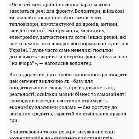
«Через ті самі дрібні посилки зараз масово
завозяться речі для фронту. Волонтери, військові
та звичайні люди постійно замовляють
тепловізори, комплектуючі до дронів, антени,
зарядні станції, екіпірування, медицину,
електроніку, запчастини та сотні інших речей, які
часто неможливо швидко або нормально купити в
Україні. І дуже часто саме невеликі посилки
дозволяють закривати потреби фронту буквально
“на вчора”», — наголосив волонтер.
Він підкреслив, що спроби чиновників розглядати
цей сегмент виключно як «базу для
оподаткування» свідчать про відірваність від
реальності, оскільки малий бізнес та самозайняті
громадяни сьогодні фактично утримують
економіку власними силами — без доступу до
вигідних кредитів, гарантій чи стабільних правил
гри.
Криштафович також розкритикував апеляції
можновладців до «європейських стандартів»,