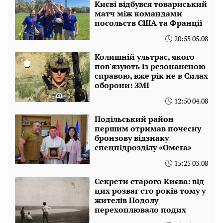
Києві відбувся товариський
матч між командами
посольств США та Франції
20:55 05.08
Колишній ультрас, якого
пов'язують із резонансною
справою, вже рік не в Силах
оборони: ЗМІ
12:50 04.08
Подільський район
першим отримав почесну
бронзову відзнаку
спецпідрозділу «Омега»
15:25 03.08
Секрети старого Києва: від
цих розваг сто років тому у
жителів Подолу
перехоплювало подих