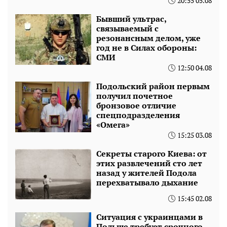
20:55 05.08
Бывший ультрас,
связываемый с
резонансным делом, уже
год не в Силах обороны:
СМИ
12:50 04.08
Подольский район первым
получил почетное
бронзовое отличие
спецподразделения
«Омега»
15:25 03.08
Секреты старого Киева: от
этих развлечений сто лет
назад у жителей Подола
перехватывало дыхание
15:45 02.08
Ситуация с украинцами в
Польше требует срочного