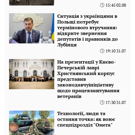
15:45 02.08
Ситуація з українцями в
Польщі потребує
термінового втручання:
відкрите звернення
депутатів і правників до
Лубінця
19:10 31.07
На презентації у Києво-
Печерській лаврі
Християнський корпус
представив
законодавчуініціативу
щодо працевлаштування
ветеранів
17:30 31.07
Технології, люди та
остання точка: як воює
спецпідрозділ "Омега"