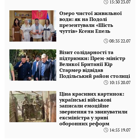
15:30 23.07
Озеро чистої живильної
води: як на Подолі
презентували «Шість
чуттів» Ксени Епель
08:35 22.07
Візит солідарності та
підтримки: Прем-міністр
Великої Британії Кір
Стармер відвідав
Подільський район столиці
10:15 20.07
Ціна красивих картинок:
українські військові
записали емоційне
звернення та звинуватили
ексміністра у зриві
оборонних реформ
14:55 19.07