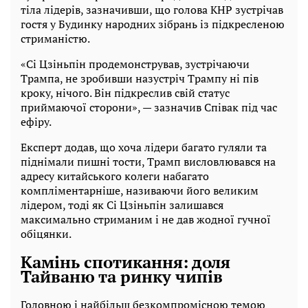
тіла лідерів, зазначивши, що голова КНР зустрічав
гостя у Будинку народних зібрань із підкресленою
стриманістю.
«Сі Цзіньпін продемонстрував, зустрічаючи
Трампа, не зробивши назустріч Трампу ні пів
кроку, нічого. Він підкреслив свій статус
приймаючої сторони», — зазначив Співак під час
ефіру.
Експерт додав, що хоча лідери багато гуляли та
піднімали пишні тости, Трамп висловлювався на
адресу китайського колеги набагато
компліментарніше, називаючи його великим
лідером, тоді як Сі Цзіньпін залишався
максимально стриманим і не дав жодної гучної
обіцянки.
Камінь спотикання: доля
Тайваню та ринку чипів
Головною і найбільш безкомпромісною темою