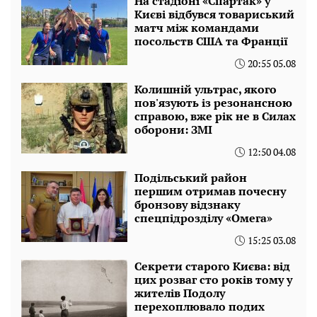
На стадіоні «Спартак» у
Києві відбувся товариський
матч між командами
посольств США та Франції
20:55 05.08
Колишній ультрас, якого
пов'язують із резонансною
справою, вже рік не в Силах
оборони: ЗМІ
12:50 04.08
Подільський район
першим отримав почесну
бронзову відзнаку
спецпідрозділу «Омега»
15:25 03.08
Секрети старого Києва: від
цих розваг сто років тому у
жителів Подолу
перехоплювало подих