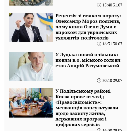
15:40 31.07
Рецензія зі смаком пороху:
Олександр Мороз пояснив,
чому книга Олени Думи є
вироком для українських
ухилянтів-політологів
16:31 30.07
У Луцька новий очільник:
новим в.о. міського голови
став Андрій Разумовський
20:10 29.07
У Подільському районі
Києва провели захід
«Правосвідомість»:
мешканців консультували
щодо захисту житла,
державних програм і
цифрових сервісів
16:30 29.07