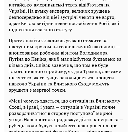
китайсько-американські тертя відіб'ються на
Україні. На думку експерта, великих зрушень
безпосередньо від цієї зустрічі чекати не варто,
адже Китаю вигідне певне послаблення Росії, як і
піднесення власного статусу.
Проте аналітик закликав уважно стежити за
наступним кроком на геополітичній шахівниці —
анонсованим робочим візитом Володимира
Путіна до Пекіна, який має відбутися буквально за
кілька днів. Співак зазначив, що там не буде
такого пишного прийому, як для Трампа, але саме
після того, як ситуація закольцюється, процеси
навколо України та Близького Сходу можуть
зрушити з мертвої точки.
«Мені чомусь здається, що ситуація на Близькому
Сході, в Ірані, і увага — ситуація в Україні почне
розворачиватися в сторону поступової мирної
угоди. Наш прогноз продовжує діяти: кінець літа —
рубець, коли будуть прийняті певні рішення про
закінчення гарячої фази війни», — підсумував