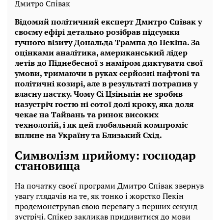
Дмитро Співак
Відомий політичний експерт Дмитро Співак у
своєму ефірі детально розібрав підсумки
гучного візиту Дональда Трампа до Пекіна. За
оцінками аналітика, американський лідер
летів до Піднебесної з наміром диктувати свої
умови, тримаючи в руках серйозні нафтові та
політичні козирі, але в результаті потрапив у
власну пастку. Чому Сі Цзіньпін не зробив
назустріч гостю ні сотої долі кроку, яка доля
чекає на Тайвань та ринок високих
технологій, і як цей глобальний компроміс
вплине на Україну та Близький Схід.
Символізм прийому: господар
становища
На початку своєї програми Дмитро Співак звернув
увагу глядачів на те, як тонко і жорстко Пекін
продемонстрував свою перевагу з перших секунд
зустрічі. Спікер закликав придивитися до мови