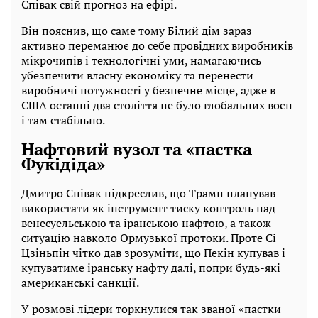
Співак свій прогноз на ефірі.
Він пояснив, що саме тому Білий дім зараз
активно переманює до себе провідних виробників
мікрочипів і технологічні уми, намагаючись
убезпечити власну економіку та перенести
виробничі потужності у безпечне місце, адже в
США останні два століття не було глобальних воєн
і там стабільно.
Нафтовий вузол та «пастка
Фукідіда»
Дмитро Співак підкреслив, що Трамп планував
використати як інструмент тиску контроль над
венесуельською та іранською нафтою, а також
ситуацію навколо Ормузької протоки. Проте Сі
Цзіньпін чітко дав зрозуміти, що Пекін купував і
купуватиме іранську нафту далі, попри будь-які
американські санкції.
У розмові лідери торкнулися так званої «пастки