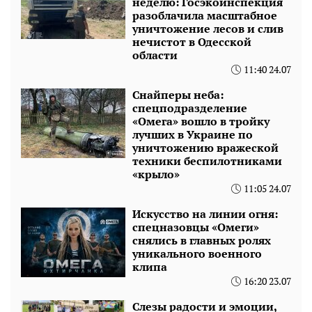
неделю: Госэкоинспекция
разоблачила масштабное
уничтожение лесов и слив
нечистот в Одесской
области
11:40 24.07
Снайперы неба:
спецподразделение
«Омега» вошло в тройку
лучших в Украине по
уничтожению вражеской
техники беспилотниками
«крыло»
11:05 24.07
Искусство на линии огня:
спецназовцы «Омеги»
снялись в главных ролях
уникального военного
клипа
16:20 23.07
Слезы радости и эмоции,