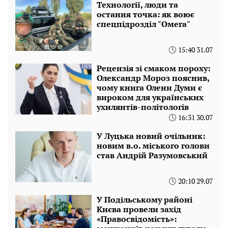
Технології, люди та
остання точка: як воює
спецпідрозділ "Омега"
15:40 31.07
Рецензія зі смаком пороху:
Олександр Мороз пояснив,
чому книга Олени Думи є
вироком для українських
ухилянтів-політологів
16:31 30.07
У Луцька новий очільник:
новим в.о. міського голови
став Андрій Разумовський
20:10 29.07
У Подільському районі
Києва провели захід
«Правосвідомість»: