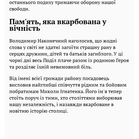
останнього подиху тримаючи оборону нашої
свободи.
Пам'ять, яка вкарбована у
вічність
Володимир Наконечний наголосив, що жодні
слова у світі не здатні загоїти страшну рану в
серцях дружини, дітей та батьків загиблого. У ці
чорні дні весь Поділ плаче разом із родиною Героя
та розділяє їхній невимовний біль.
Від імені всієї громади району посадовець
висловив найглибші співчуття рідним та бойовим
побратимам Миколи Ігнатенка. Його ім'я тепер
стоїть поруч із тими, хто століттями виборював
нашу незалежність, і назавжди вкарбоване в
новітню історію столиці.