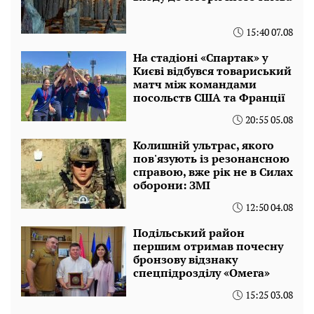
15:40 07.08
На стадіоні «Спартак» у
Києві відбувся товариський
матч між командами
посольств США та Франції
20:55 05.08
Колишній ультрас, якого
пов'язують із резонансною
справою, вже рік не в Силах
оборони: ЗМІ
12:50 04.08
Подільський район
першим отримав почесну
бронзову відзнаку
спецпідрозділу «Омега»
15:25 03.08