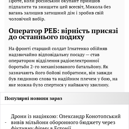
Проте, коли російський окупант прийшов
підпалити та знищити цей всесвіт, Микола без
вагань залишив затишний дім і зробив свій
чоловічий вибір.
Оператор РЕБ: вірність присязі
до останнього подиху
На фронті старший солдат Ігнатенко обійняв
надзвичайно відповідальну посаду — став
оператором відділення радіоелектронної
боротьби 2-го механізованого батальйону. Як
зазначають його бойові побратими, він завжди
був людиною слова та надійним плечем у бою, на
яке можна було спертися у найважчу хвилину.
Популярні новини зараз
Дрони із націнкою: Олександр Конотопський
вивів мільйони оборонного бюджету через
фіктивну фірму в Естонії