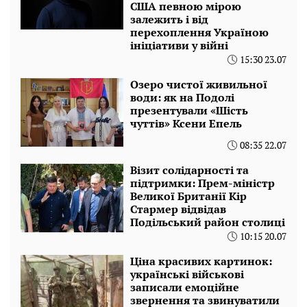
США певною мірою
залежить і від
перехоплення Україною
ініціативи у війні
15:30 23.07
Озеро чистої живильної
води: як на Подолі
презентували «Шість
чуттів» Ксени Епель
08:35 22.07
Візит солідарності та
підтримки: Прем-міністр
Великої Британії Кір
Стармер відвідав
Подільський район столиці
10:15 20.07
Ціна красивих картинок:
українські військові
записали емоційне
звернення та звинуватили