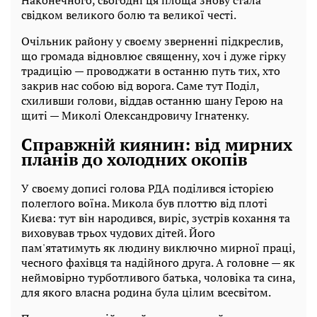
Наконечного, сьогодні ця площа знову стала
свідком великого болю та великої честі.
Очільник району у своєму зверненні підкреслив,
що громада відновлює священну, хоч і дуже гірку
традицію — проводжати в останню путь тих, хто
закрив нас собою від ворога. Саме тут Поділ,
схиливши голови, віддав останню шану Герою на
щиті — Миколі Олександровичу Ігнатенку.
Справжній киянин: від мирних
планів до холодних окопів
У своєму дописі голова РДА поділився історією
полеглого воїна. Микола був плоттю від плоті
Києва: тут він народився, виріс, зустрів кохання та
виховував трьох чудових дітей. Його
пам'ятатимуть як людину виключно мирної праці,
чесного фахівця та надійного друга. А головне — як
неймовірно турботливого батька, чоловіка та сина,
для якого власна родина була цілим всесвітом.