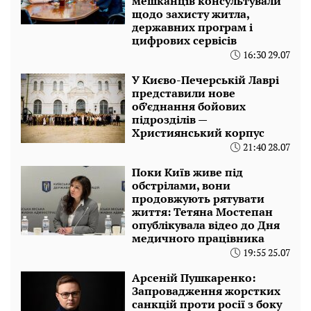
мешканців консультували
щодо захисту житла,
державних програм і
цифрових сервісів
16:30 29.07
У Києво-Печерській Лаврі
представили нове
об’єднання бойових
підрозділів —
Християнський корпус
21:40 28.07
Поки Київ живе під
обстрілами, вони
продовжують рятувати
життя: Тетяна Мостепан
опублікувала відео до Дня
медичного працівника
19:55 25.07
Арсеній Пушкаренко:
Запровадження жорстких
санкцій проти росії з боку