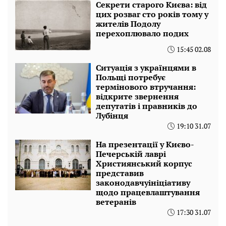
Секрети старого Києва: від
цих розваг сто років тому у
жителів Подолу
перехоплювало подих
15:45 02.08
Ситуація з українцями в
Польщі потребує
термінового втручання:
відкрите звернення
депутатів і правників до
Лубінця
19:10 31.07
На презентації у Києво-
Печерській лаврі
Християнський корпус
представив
законодавчуініціативу
щодо працевлаштування
ветеранів
17:30 31.07