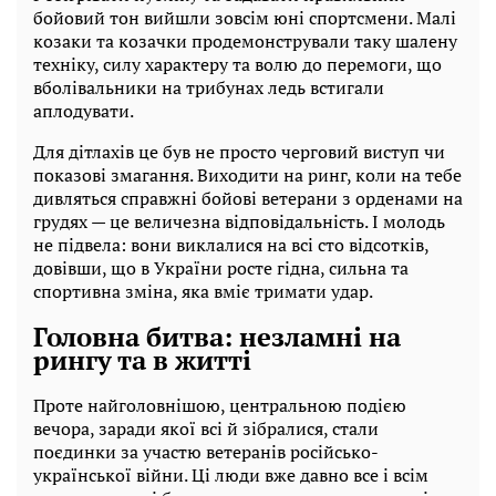
бойовий тон вийшли зовсім юні спортсмени. Малі
козаки та козачки продемонстрували таку шалену
техніку, силу характеру та волю до перемоги, що
вболівальники на трибунах ледь встигали
аплодувати.
Для дітлахів це був не просто черговий виступ чи
показові змагання. Виходити на ринг, коли на тебе
дивляться справжні бойові ветерани з орденами на
грудях — це величезна відповідальність. І молодь
не підвела: вони виклалися на всі сто відсотків,
довівши, що в України росте гідна, сильна та
спортивна зміна, яка вміє тримати удар.
Головна битва: незламні на
рингу та в житті
Проте найголовнішою, центральною подією
вечора, заради якої всі й зібралися, стали
поєдинки за участю ветеранів російсько-
української війни. Ці люди вже давно все і всім