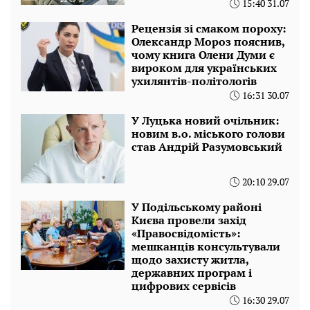
15:40 31.07
Рецензія зі смаком пороху:
Олександр Мороз пояснив,
чому книга Олени Думи є
вироком для українських
ухилянтів-політологів
16:31 30.07
У Луцька новий очільник:
новим в.о. міського голови
став Андрій Разумовський
20:10 29.07
У Подільському районі
Києва провели захід
«Правосвідомість»:
мешканців консультували
щодо захисту житла,
державних програм і
цифрових сервісів
16:30 29.07