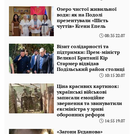
Озеро чистої живильної
води: як на Подолі
презентували «Шість
чуттів» Ксени Епель
08:35 22.07
Візит солідарності та
підтримки: Прем-міністр
Великої Британії Кір
Стармер відвідав
Подільський район столиці
10:15 20.07
Ціна красивих картинок:
українські військові
записали емоційне
звернення та звинуватили
ексміністра у зриві
оборонних реформ
14:55 19.07
«Загони Буданова»