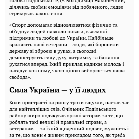
Голова Подільської РДА Володимир Наконечний,
ділячись своїми емоціями від побаченого, ледве
стримував захоплення:
«Спорт допомагає відновлюватися фізично та
об’єднує людей навколо поваги, взаємної
підтримки та любові до України. Найбільше
вражають наші ветерани – люди, які боронили
державу зі зброєю в руках, а сьогодні
демонструють силу духу, витримку та бажання
рухатися вперед. Їхній приклад надихає молодь і
нагадує кожному, якою ціною виборюється наша
свобода».
Сила України — у її людях
Коли пристрасті на рингу трохи вщухли, настав час
для найтепліших слів. Очільник Подільського
району щиро подякував організаторам за те, що
роблять такі великі й правильні справи, а
ветеранам — за їхній щоденний подвиг, мужність і
за те, що вони є живим прикладом того, як треба