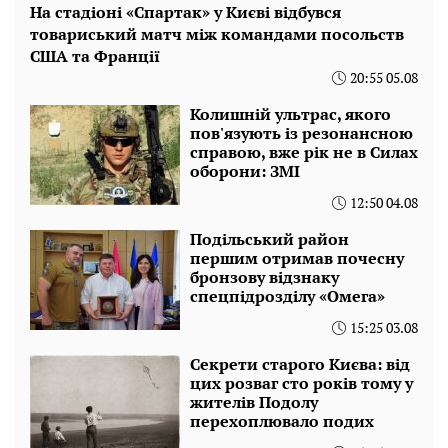
На стадіоні «Спартак» у Києві відбувся
товариський матч між командами посольств
США та Франції
20:55 05.08
Колишній ультрас, якого
пов'язують із резонансною
справою, вже рік не в Силах
оборони: ЗМІ
12:50 04.08
Подільський район
першим отримав почесну
бронзову відзнаку
спецпідрозділу «Омега»
15:25 03.08
Секрети старого Києва: від
цих розваг сто років тому у
жителів Подолу
перехоплювало подих