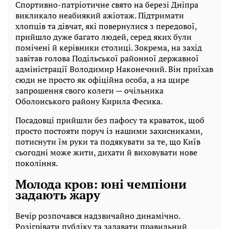
Спортивно-патріотичне свято на березі Дніпра
викликало неабиякий ажіотаж. Підтримати
хлопців та дівчат, які повернулися з передової,
прийшло дуже багато людей, серед яких були
помічені й керівники столиці. Зокрема, на захід
завітав голова Подільської районної державної
адміністрації Володимир Наконечний. Він приїхав
сюди не просто як офіційна особа, а на щире
запрошення свого колеги — очільника
Оболонського району Кирила Фесика.
Посадовці прийшли без пафосу та краваток, щоб
просто постояти поруч із нашими захисниками,
потиснути їм руки та подякувати за те, що Київ
сьогодні може жити, дихати й виховувати нове
покоління.
Молода кров: юні чемпіони
задають жару
Вечір розпочався надзвичайно динамічно.
Розігрівати публіку та задавати правильний