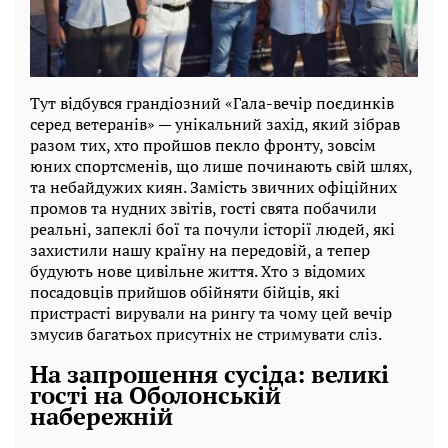
Тут відбувся грандіозний «Гала-вечір поєдинків
серед ветеранів» — унікальний захід, який зібрав
разом тих, хто пройшов пекло фронту, зовсім
юних спортсменів, що лише починають свій шлях,
та небайдужих киян. Замість звичних офіційних
промов та нудних звітів, гості свята побачили
реальні, запеклі бої та почули історії людей, які
захистили нашу країну на передовій, а тепер
будують нове цивільне життя. Хто з відомих
посадовців прийшов обійняти бійців, які
пристрасті вирували на рингу та чому цей вечір
змусив багатьох присутніх не стримувати сліз.
На запрошення сусіда: великі
гості на Оболонській
набережній