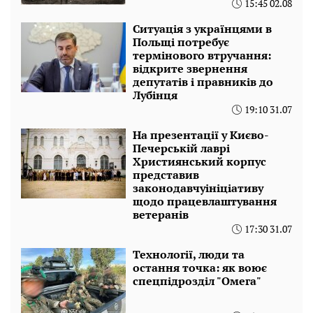
15:45 02.08
Ситуація з українцями в
Польщі потребує
термінового втручання:
відкрите звернення
депутатів і правників до
Лубінця
19:10 31.07
На презентації у Києво-
Печерській лаврі
Християнський корпус
представив
законодавчуініціативу
щодо працевлаштування
ветеранів
17:30 31.07
Технології, люди та
остання точка: як воює
спецпідрозділ "Омега"