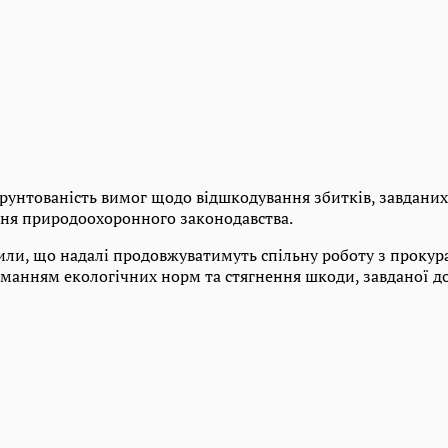
ґрунтованість вимог щодо відшкодування збитків, завдани
ня природоохоронного законодавства.
чили, що надалі продовжуватимуть спільну роботу з прокур
манням екологічних норм та стягнення шкоди, завданої д