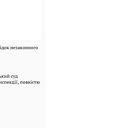
лідок незаконного
ький суд
нспекції, повністю