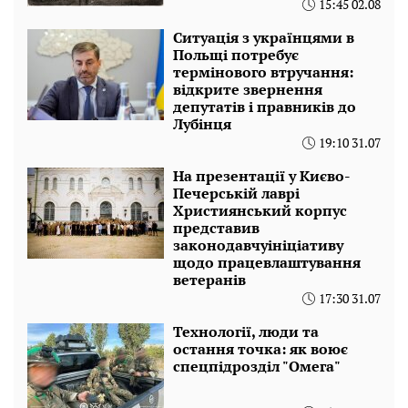
15:45 02.08
Ситуація з українцями в
Польщі потребує
термінового втручання:
відкрите звернення
депутатів і правників до
Лубінця
19:10 31.07
На презентації у Києво-
Печерській лаврі
Християнський корпус
представив
законодавчуініціативу
щодо працевлаштування
ветеранів
17:30 31.07
Технології, люди та
остання точка: як воює
спецпідрозділ "Омега"