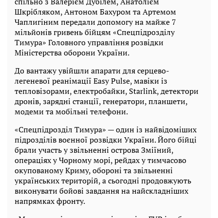
спільно з Валерієм Дубілем, Анатолієм
Шкрібляком, Антоном Бахуром та Артемом
Чаплигіним передали допомогу на майже 7
мільйонів гривень бійцям «Спецпідрозділу
Тимура» Головного управління розвідки
Міністерства оборони України.
До вантажу увійшли апарати для серцево-
легеневої реанімації Easy Pulse, мавіки із
тепловізорами, електробайки, Starlink, детектори
дронів, зарядні станції, генератори, планшети,
модеми та мобільні телефони.
«Спецпідрозділ Тимура» — один із найвідоміших
підрозділів воєнної розвідки України. Його бійці
брали участь у звільненні острова Зміїний,
операціях у Чорному морі, рейдах у тимчасово
окупованому Криму, обороні та звільненні
українських територій, а сьогодні продовжують
виконувати бойові завдання на найскладніших
напрямках фронту.