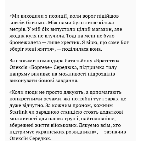
«Ми виходили з позиції, коли ворог підійшов
зовсім близько. Між нами було лише кілька
метрів. У мій бік випустили цілий магазин, але
жодна куля не влучила. Тоді на мені не було
бронежилета — лише хрестик. Я вірю, що саме Бог
зберіг мені життя», — поділилася вона.
За словами командира батальйону «Братство»
Олексія «Боргезе» Середюка, підтримка тилу
напряму впливає на можливості підрозділів
виконувати бойові завдання.
«Коли люди не просто дякують, а допомагають
конкретними речами, які потрібні тут і зараз, це
дуже відчутно. За кожним дроном, кожним
Starlink чи зарядною станцією стоять додаткові
можливості для наших груп і, найголовніше,
збережені життя військових. Дякуємо всім, хто
підтримує українських розвідників», — зазначив
Олексій Середюк.