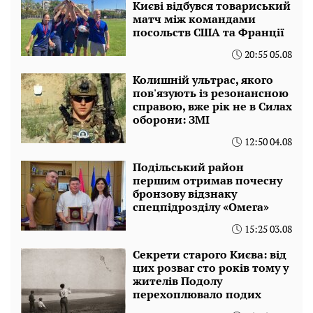
Києві відбувся товариський
матч між командами
посольств США та Франції
20:55 05.08
Колишній ультрас, якого
пов'язують із резонансною
справою, вже рік не в Силах
оборони: ЗМІ
12:50 04.08
Подільський район
першим отримав почесну
бронзову відзнаку
спецпідрозділу «Омега»
15:25 03.08
Секрети старого Києва: від
цих розваг сто років тому у
жителів Подолу
перехоплювало подих