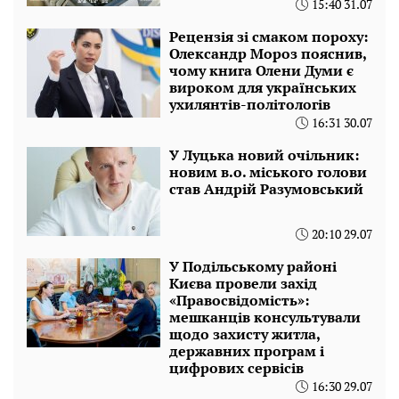
15:40 31.07
Рецензія зі смаком пороху:
Олександр Мороз пояснив,
чому книга Олени Думи є
вироком для українських
ухилянтів-політологів
16:31 30.07
У Луцька новий очільник:
новим в.о. міського голови
став Андрій Разумовський
20:10 29.07
У Подільському районі
Києва провели захід
«Правосвідомість»:
мешканців консультували
щодо захисту житла,
державних програм і
цифрових сервісів
16:30 29.07