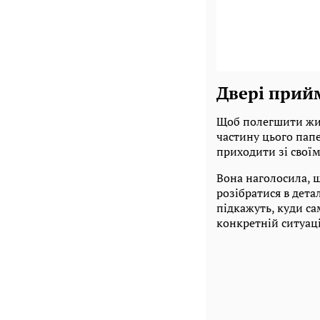
Двері прий
Щоб полегшити житт
частину цього пап
приходити зі свої
Вона наголосила, 
розібратися в дета
підкажуть, куди с
конкретній ситуаці