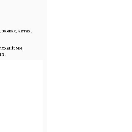
заявах, актах,
механізми,
ни.