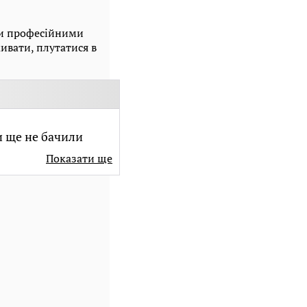
ти професійними
ивати, плутатися в
и ще не бачили
Показати ще