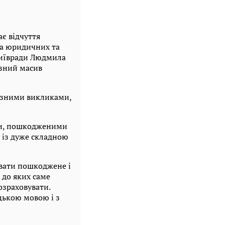
є відчуття
на юридичних та
 Київради Людмила
езний масив
йозними викликами,
ами, пошкодженими
 із дуже складною
вати пошкоджене і
 до яких саме
озраховувати.
цькою мовою і з