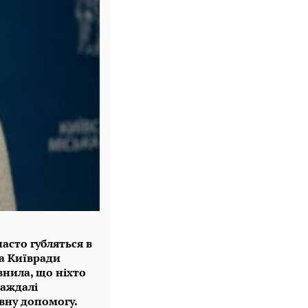
асто губляться в
а Київради
внила, що ніхто
раждалі
вну допомогу.