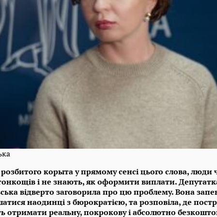
ька
розбитого корыта у прямому сенсі цього слова, люди ч
онкощів і не знають, як оформити виплати. Депутатк
ька відверто заговорила про цю проблему. Вона запе
атися наодинці з бюрократією, та розповіла, де пост
 отримати реальну, покрокову і абсолютно безкошто