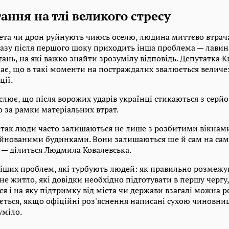
ання на тлі великого стресу
кета чи дрон руйнують чиюсь оселю, людина миттєво втрача
разу після першого шоку приходить інша проблема — лави
ань, на які важко знайти зрозумілу відповідь. Депутатка
чає, що в такі моменти на постраждалих звалюється велич
ції.
слює, що після ворожих ударів українці стикаються з сер
о за рамки матеріальних втрат.
 атак люди часто залишаються не лише з розбитими вікн
йнованими будинками. Вони залишаються ще й сам на сам
 — ділиться Людмила Ковалевська.
ших проблем, які турбують людей: як правильно розмежу
е житло, які довідки необхідно підготувати в першу чергу,
ся і на яку підтримку від міста чи держави взагалі можна р
ється, якщо офіційні роз'яснення написані сухою чиновни
уміло.