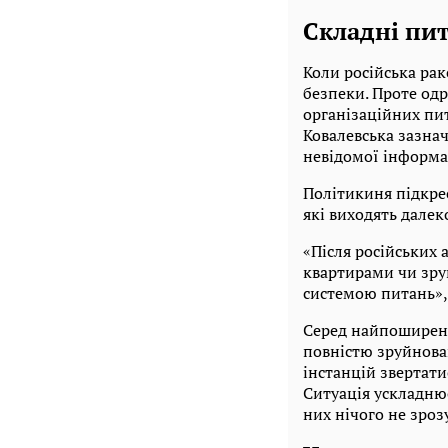
Складні пит
Коли російська ра
безпеки. Проте од
організаційних пит
Ковалевська зазна
невідомої інформа
Політикиня підкре
які виходять далек
«Після російських
квартирами чи зру
системою питань»,
Серед найпоширені
повністю зруйнован
інстанцій звертати
Ситуація ускладню
них нічого не зроз