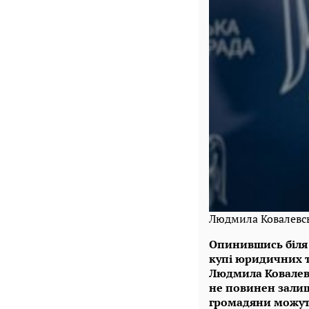
Людмила Ковалевс
Опинившись біля 
купі юридичних т
Людмила Ковалевс
не повинен залиш
громадяни можуть