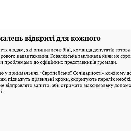
малень відкриті для кожного
я людям, які опинилися в біді, команда депутатів готова 
ерового навантаження. Ковалевська закликала киян не соро
ми проблемами до офіційних представників громади.
що у приймальнях «Європейської Солідарності» кожному 
лях, підкажуть правильні кроки, скоригують перелік необх
аме відправляти запити, аби отримати максимальну допомо
ї.