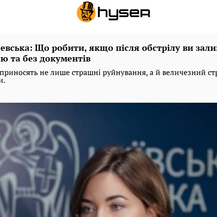
вська: Що робити, якщо після обстрілу ви зал
ою та без документів
 приносять не лише страшні руйнування, а й величезний ст
и.