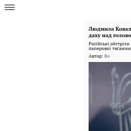
Людмила Ковале
даху над голов
Російські обстріли
паперової тяганин
Автор:
Ro