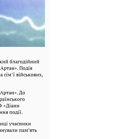
икий благодійний
Артан». Подія
 сім’ї військових,
«Артан». До
раїнського
Ф «Діани
ння події.
лиці учасники
анували пам’ять