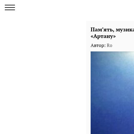
Пам’ять, музик
«Артану»
Автор:
Ro