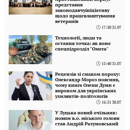
представив
законодавчуініціативу
щодо працевлаштування
ветеранів
17:30 31.07
Технології, люди та
остання точка: як воює
спецпідрозділ "Омега"
15:40 31.07
Рецензія зі смаком пороху:
Олександр Мороз пояснив,
чому книга Олени Думи є
вироком для українських
ухилянтів-політологів
16:31 30.07
У Луцька новий очільник:
новим в.о. міського голови
став Андрій Разумовський