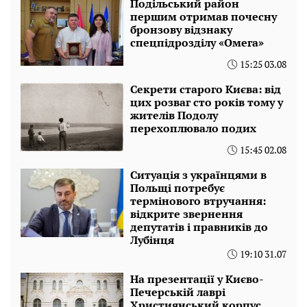
Подільський район
першим отримав почесну
бронзову відзнаку
спецпідрозділу «Омега»
15:25 03.08
Секрети старого Києва: від
цих розваг сто років тому у
жителів Подолу
перехоплювало подих
15:45 02.08
Ситуація з українцями в
Польщі потребує
термінового втручання:
відкрите звернення
депутатів і правників до
Лубінця
19:10 31.07
На презентації у Києво-
Печерській лаврі
Християнський корпус