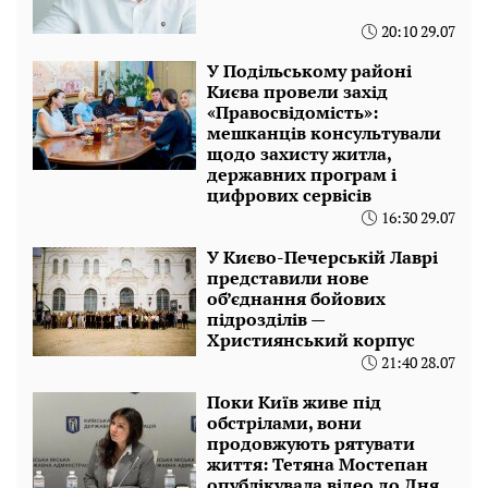
20:10 29.07
У Подільському районі
Києва провели захід
«Правосвідомість»:
мешканців консультували
щодо захисту житла,
державних програм і
цифрових сервісів
16:30 29.07
У Києво-Печерській Лаврі
представили нове
об’єднання бойових
підрозділів —
Християнський корпус
21:40 28.07
Поки Київ живе під
обстрілами, вони
продовжують рятувати
життя: Тетяна Мостепан
опублікувала відео до Дня