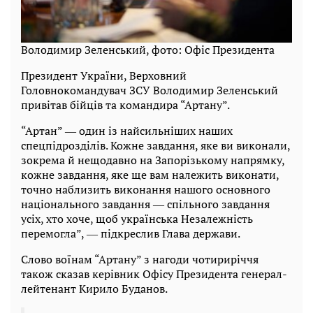
Володимир Зеленський, фото: Офіс Президента
Президент України, Верховний
Головнокомандувач ЗСУ Володимир Зеленський
привітав бійців та командира “Артану”.
“Артан” ― один із найсильніших наших
спецпідрозділів. Кожне завдання, яке ви виконали,
зокрема й нещодавно на Запорізькому напрямку,
кожне завдання, яке ще вам належить виконати,
точно наблизить виконання нашого основного
національного завдання ― спільного завдання
усіх, хто хоче, щоб українська Незалежність
перемогла”, ― підкреслив Глава держави.
Слово воїнам “Артану” з нагоди чотириріччя
також сказав керівник Офісу Президента генерал-
лейтенант Кирило Буданов.