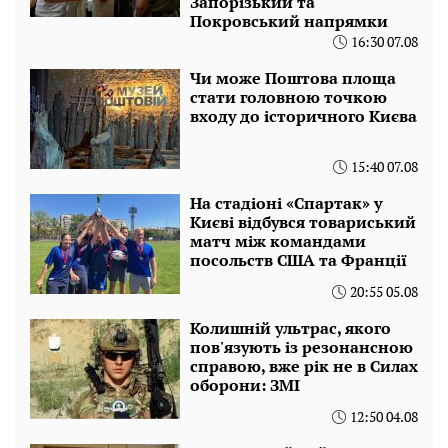
Запорізький та
Покровський напрямки
16:30 07.08
Чи може Поштова площа
стати головною точкою
входу до історичного Києва
15:40 07.08
На стадіоні «Спартак» у
Києві відбувся товариський
матч між командами
посольств США та Франції
20:55 05.08
Колишній ультрас, якого
пов'язують із резонансною
справою, вже рік не в Силах
оборони: ЗМІ
12:50 04.08