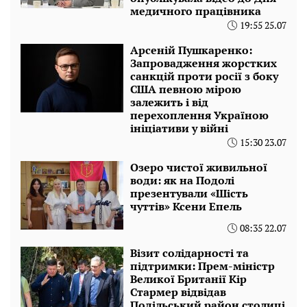
медичного працівника
19:55 25.07
Арсеній Пушкаренко:
Запровадження жорстких
санкцій проти росії з боку
США певною мірою
залежить і від
перехоплення Україною
ініціативи у війні
15:30 23.07
Озеро чистої живильної
води: як на Подолі
презентували «Шість
чуттів» Ксени Епель
08:35 22.07
Візит солідарності та
підтримки: Прем-міністр
Великої Британії Кір
Стармер відвідав
Подільський район столиці