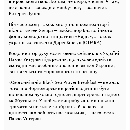
щирою молитвою. Бо там, де є віра, є надія. А там,
де є надія — завжди є майбутнє», — зазначив
Валерій Дубіль.
Під час заходу також виступили композитор і
піаніст Євген Хмара — амбасадор Благодійного
фонду молодіжної ініціативи «Надія», а також
українська співачка Дарія Ковтун (ODARA).
Координатор руху молитовних сніданків в Україні
Павло Унгурян підкреслив, що духовна єдність
сьогодні має особливе значення як для України,
так і для всього Чорноморського регіону.
«Сьогоднішній Black Sea Prayer Breakfast — це знак
того, що Чорноморський регіон здатний бути
прикладом духовної єдності, партнерства і гідного
майбутнього. У цей час випробувань ми повинні
триматися не лише за зброю, а й за віру, за
цінності, що роблять нас людьми», — наголосив
Павло Унгурян.