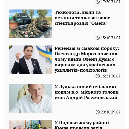
17:30 31.07
Технології, люди та
остання точка: як воює
спецпідрозділ "Омега"
15:40 31.07
Рецензія зі смаком пороху:
Олександр Мороз пояснив,
чому книга Олени Думи є
вироком для українських
ухилянтів-політологів
16:31 30.07
У Луцька новий очільник:
новим в.о. міського голови
став Андрій Разумовський
20:10 29.07
У Подільському районі
Києва провели захід