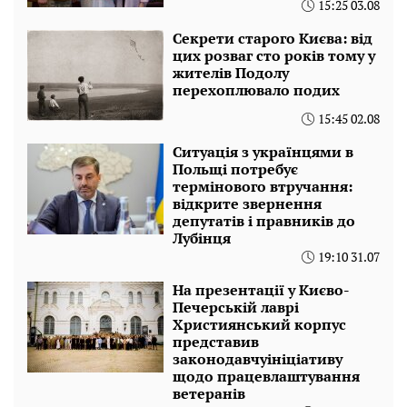
15:25 03.08
Секрети старого Києва: від
цих розваг сто років тому у
жителів Подолу
перехоплювало подих
15:45 02.08
Ситуація з українцями в
Польщі потребує
термінового втручання:
відкрите звернення
депутатів і правників до
Лубінця
19:10 31.07
На презентації у Києво-
Печерській лаврі
Християнський корпус
представив
законодавчуініціативу
щодо працевлаштування
ветеранів