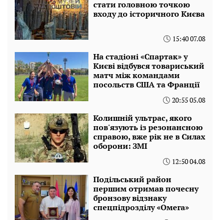
стати головною точкою
входу до історичного Києва
15:40 07.08
На стадіоні «Спартак» у
Києві відбувся товариський
матч між командами
посольств США та Франції
20:55 05.08
Колишній ультрас, якого
пов'язують із резонансною
справою, вже рік не в Силах
оборони: ЗМІ
12:50 04.08
Подільський район
першим отримав почесну
бронзову відзнаку
спецпідрозділу «Омега»