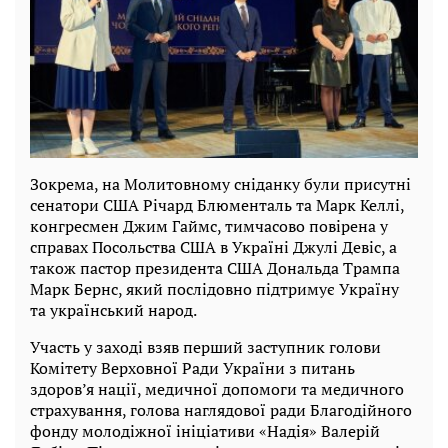
Зокрема, на Молитовному сніданку були присутні
сенатори США Річард Блюменталь та Марк Келлі,
конгресмен Джим Гаймс, тимчасово повірена у
справах Посольства США в Україні Джулі Девіс, а
також пастор президента США Дональда Трампа
Марк Бернс, який послідовно підтримує Україну
та український народ.
Участь у заході взяв перший заступник голови
Комітету Верховної Ради України з питань
здоров’я нації, медичної допомоги та медичного
страхування, голова наглядової ради Благодійного
фонду молодіжної ініціативи «Надія» Валерій