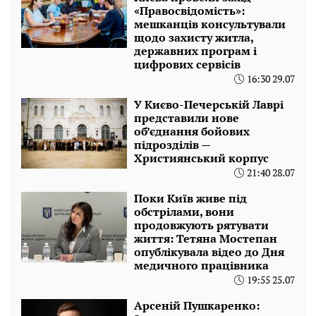
«Правосвідомість»:
мешканців консультували
щодо захисту житла,
державних програм і
цифрових сервісів
16:30 29.07
У Києво-Печерській Лаврі
представили нове
об’єднання бойових
підрозділів —
Християнський корпус
21:40 28.07
Поки Київ живе під
обстрілами, вони
продовжують рятувати
життя: Тетяна Мостепан
опублікувала відео до Дня
медичного працівника
19:55 25.07
Арсеній Пушкаренко: