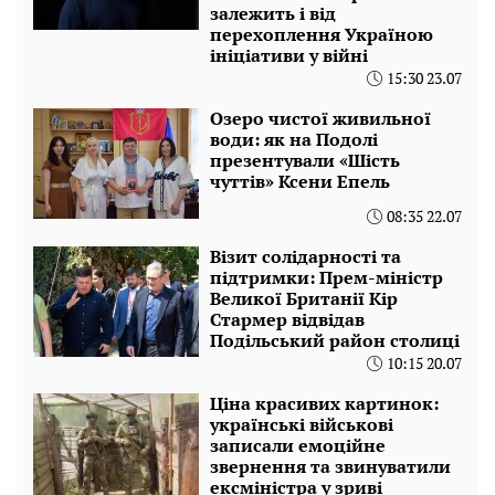
залежить і від
перехоплення Україною
ініціативи у війні
15:30 23.07
Озеро чистої живильної
води: як на Подолі
презентували «Шість
чуттів» Ксени Епель
08:35 22.07
Візит солідарності та
підтримки: Прем-міністр
Великої Британії Кір
Стармер відвідав
Подільський район столиці
10:15 20.07
Ціна красивих картинок:
українські військові
записали емоційне
звернення та звинуватили
ексміністра у зриві