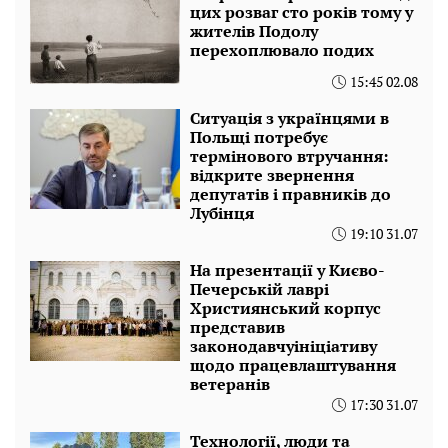
цих розваг сто років тому у
жителів Подолу
перехоплювало подих
15:45 02.08
Ситуація з українцями в
Польщі потребує
термінового втручання:
відкрите звернення
депутатів і правників до
Лубінця
19:10 31.07
На презентації у Києво-
Печерській лаврі
Християнський корпус
представив
законодавчуініціативу
щодо працевлаштування
ветеранів
17:30 31.07
Технології, люди та