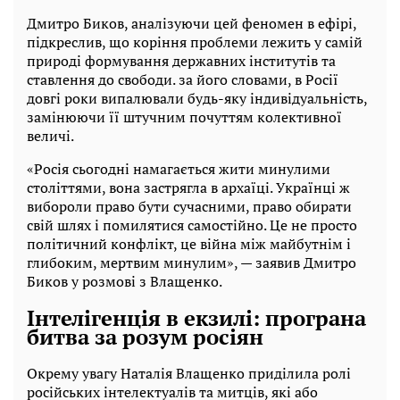
Дмитро Биков, аналізуючи цей феномен в ефірі,
підкреслив, що коріння проблеми лежить у самій
природі формування державних інститутів та
ставлення до свободи. за його словами, в Росії
довгі роки випалювали будь-яку індивідуальність,
замінюючи її штучним почуттям колективної
величі.
«Росія сьогодні намагається жити минулими
століттями, вона застрягла в архаїці. Українці ж
вибороли право бути сучасними, право обирати
свій шлях і помилятися самостійно. Це не просто
політичний конфлікт, це війна між майбутнім і
глибоким, мертвим минулим», — заявив Дмитро
Биков у розмові з Влащенко.
Інтелігенція в екзилі: програна
битва за розум росіян
Окрему увагу Наталія Влащенко приділила ролі
російських інтелектуалів та митців, які або