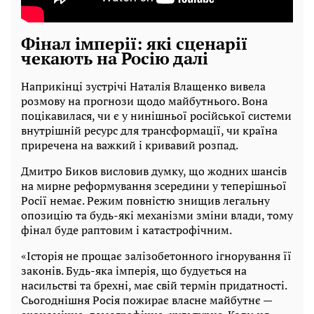
Фінал імперії: які сценарії
чекають на Росію далі
Наприкінці зустрічі Наталія Влащенко вивела
розмову на прогнози щодо майбутнього. Вона
поцікавилася, чи є у нинішньої російської системи
внутрішній ресурс для трансформації, чи країна
приречена на важкий і кривавий розпад.
Дмитро Биков висловив думку, що жодних шансів
на мирне реформування зсередини у теперішньої
Росії немає. Режим повністю знищив легальну
опозицію та будь-які механізми зміни влади, тому
фінал буде раптовим і катастрофічним.
«Історія не прощає залізобетонного ігнорування її
законів. Будь-яка імперія, що будується на
насильстві та брехні, має свій термін придатності.
Сьогоднішня Росія пожирає власне майбутнє —