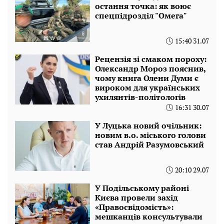
остання точка: як воює
спецпідрозділ "Омега"
15:40 31.07
Рецензія зі смаком пороху:
Олександр Мороз пояснив,
чому книга Олени Думи є
вироком для українських
ухилянтів-політологів
16:31 30.07
У Луцька новий очільник:
новим в.о. міського голови
став Андрій Разумовський
20:10 29.07
У Подільському районі
Києва провели захід
«Правосвідомість»:
мешканців консультували