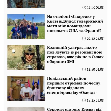
15:40 07.08
На стадіоні «Спартак» у
Києві відбувся товариський
матч між командами
посольств США та Франції
20:55 05.08
Колишній ультрас, якого
пов'язують із резонансною
справою, вже рік не в Силах
оборони: ЗМІ
12:50 04.08
Подільський район
першим отримав почесну
бронзову відзнаку
спецпідрозділу «Омега»
15:25 03.08
Секрети старого Києва: від