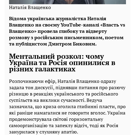
Наталія Влащенко
Відома українська журналістка Наталія
Влащенко на своєму YouTube-каналі «Власть vs
Влащенко» провела глибоку та відверту
розмову з російським письменником, поетом
та публіцистом Дмитром Биковим.
Ментальний розкол: чому
Україна та Росія опинилися в
різних галактиках
Розпочинаючи ефір, Наталія Влащенко одразу
задала тон дискусії, піднявши питання про разючу
різницю в реакціях українського та російського
суспільств на виклики сучасності. Ведуча
зазначила, що криза оголила глибинні пласти, про
які раніше намагалися не говорити вголос. Україна
продемонструвала світові горизонтальну
самоорганізацію та запеклу відсіч, тоді як Росія
занурилася у слухняну апатію.