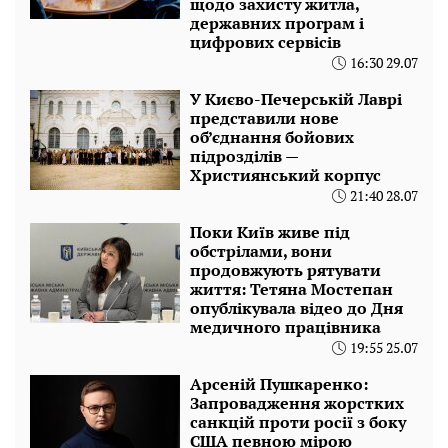
щодо захисту житла,
державних програм і
цифрових сервісів
16:30 29.07
У Києво-Печерській Лаврі
представили нове
об’єднання бойових
підрозділів —
Християнський корпус
21:40 28.07
Поки Київ живе під
обстрілами, вони
продовжують рятувати
життя: Тетяна Мостепан
опублікувала відео до Дня
медичного працівника
19:55 25.07
Арсеній Пушкаренко:
Запровадження жорстких
санкцій проти росії з боку
США певною мірою