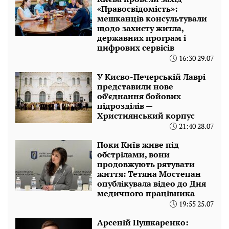
«Правосвідомість»:
мешканців консультували
щодо захисту житла,
державних програм і
цифрових сервісів
16:30 29.07
У Києво-Печерській Лаврі
представили нове
об’єднання бойових
підрозділів —
Християнський корпус
21:40 28.07
Поки Київ живе під
обстрілами, вони
продовжують рятувати
життя: Тетяна Мостепан
опублікувала відео до Дня
медичного працівника
19:55 25.07
Арсеній Пушкаренко: