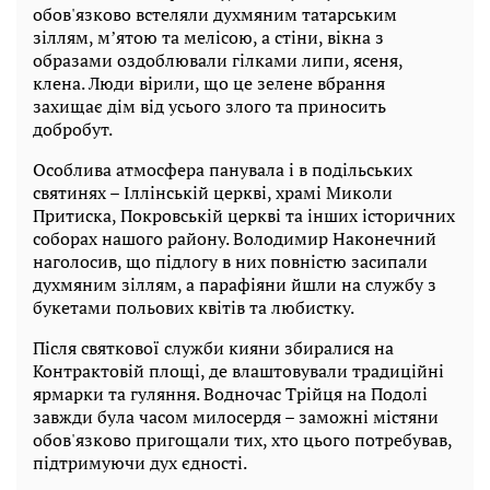
обов'язково встеляли духмяним татарським
зіллям, мʼятою та мелісою, а стіни, вікна з
образами оздоблювали гілками липи, ясеня,
клена. Люди вірили, що це зелене вбрання
захищає дім від усього злого та приносить
добробут.
Особлива атмосфера панувала і в подільських
святинях – Іллінській церкві, храмі Миколи
Притиска, Покровській церкві та інших історичних
соборах нашого району. Володимир Наконечний
наголосив, що підлогу в них повністю засипали
духмяним зіллям, а парафіяни йшли на службу з
букетами польових квітів та любистку.
Після святкової служби кияни збиралися на
Контрактовій площі, де влаштовували традиційні
ярмарки та гуляння. Водночас Трійця на Подолі
завжди була часом милосердя – заможні містяни
обов'язково пригощали тих, хто цього потребував,
підтримуючи дух єдності.