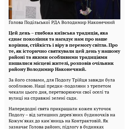
Голова Подільської РДА Володимир Наконечний
Цей день – глибока київська традиція, яка
єднає покоління та нагадує нам про наше
коріння, стійкість і віру в перемогу світла. Про
те, як історично святкували цей день у нашому
районі та якими особливими традиціями
пишалися місцеві жителі, розповів очільник
району Володимир Наконечний.
За його словами, для Подолу Трійця завжди була
особливою. Наші предки-подоляни з трепетом
чекали цього дня, перетворюючи свої оселі та
вулиці на справжні зелені сади.
Напередодні свята прикрашали кожен куточок
Подолу – від затишних дерев'яних будиночків на
Кожум'яках до кам'яниць на Контрактовій. Як
зазначає Голова району, підлогу в будинках