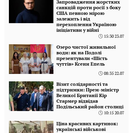
Запровадження жорстких
санкцій проти росії з боку
США певною мірою
залежить і від
перехоплення Україною
ініціативи у війні
15:30 23.07
Озеро чистої живильної
води: як на Подолі
презентували «Шість
чуттів» Ксени Епель
08:35 22.07
Візит солідарності та
підтримки: Прем-міністр
Великої Британії Кір
Стармер відвідав
Подільський район столиці
10:15 20.07
Ціна красивих картинок:
українські військові