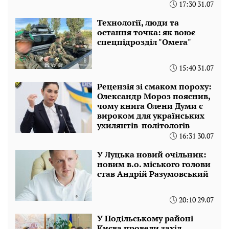
17:30 31.07
Технології, люди та
остання точка: як воює
спецпідрозділ "Омега"
15:40 31.07
Рецензія зі смаком пороху:
Олександр Мороз пояснив,
чому книга Олени Думи є
вироком для українських
ухилянтів-політологів
16:31 30.07
У Луцька новий очільник:
новим в.о. міського голови
став Андрій Разумовський
20:10 29.07
У Подільському районі
Києва провели захід