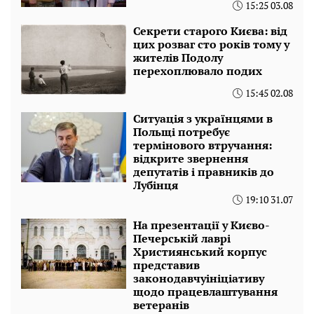
15:25 03.08
Секрети старого Києва: від
цих розваг сто років тому у
жителів Подолу
перехоплювало подих
15:45 02.08
Ситуація з українцями в
Польщі потребує
термінового втручання:
відкрите звернення
депутатів і правників до
Лубінця
19:10 31.07
На презентації у Києво-
Печерській лаврі
Християнський корпус
представив
законодавчуініціативу
щодо працевлаштування
ветеранів