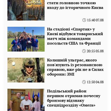
стати головною точкою
входу до історичного Києва
15:40 07.08
На стадіоні «Спартак» у
Києві відбувся товариський
матч між командами
посольств США та Франції
20:55 05.08
Колишній ультрас, якого
пов'язують із резонансною
справою, вже рік не в Силах
оборони: ЗМІ
12:50 04.08
Подільський район
першим отримав почесну
бронзову відзнаку
спецпідрозділу «Омега»