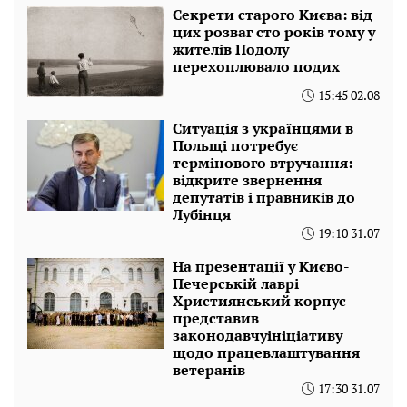
Секрети старого Києва: від
цих розваг сто років тому у
жителів Подолу
перехоплювало подих
15:45 02.08
Ситуація з українцями в
Польщі потребує
термінового втручання:
відкрите звернення
депутатів і правників до
Лубінця
19:10 31.07
На презентації у Києво-
Печерській лаврі
Християнський корпус
представив
законодавчуініціативу
щодо працевлаштування
ветеранів
17:30 31.07