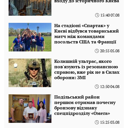
входу до історичного Києва
15:40 07.08
На стадіоні «Спартак» у
Києві відбувся товариський
матч між командами
посольств США та Франції
20:55 05.08
Колишній ультрас, якого
пов'язують із резонансною
справою, вже рік не в Силах
оборони: ЗМІ
12:50 04.08
Подільський район
першим отримав почесну
бронзову відзнаку
спецпідрозділу «Омега»
15:25 03.08