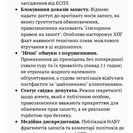
засудження від ЄСПЛ.
Блокування доказів захисту.
Відмову
надати доступ до оригіналу носія запису, на
якому ґрунтується обвинувачення,
правозахисники називають "ілюзорним
правом на захист". Особливо насторожує ХПГ
факт наявності технічних ознак можливого
втручання в ці аудіозаписи.
"Нічні" обшуки з порушеннями.
Проникнення до приміщень без попередньої
ухвали суду та їх тривалість (понад 11 годин)
не отримали жодного належного
обґрунтування, а судова легалізація відбулася
постфактум за "шаблонними" клопотаннями.
Статус свідка-депутата.
Режим секретності
щодо агента, який є публічною особою,
правозахисники вважають прикриттям для
обмеження прав захисту, а не реальною
турботою про безпеку.
Медійна дискредитація.
Публікація НАБУ
фрагментів записів та коментарі політиків до