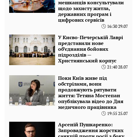
мешканців консультували
щодо захисту житла,
державних програм і
цифрових сервісів
16:30 29.07
У Києво-Печерській Лаврі
представили нове
об’єднання бойових
підрозділів —
Християнський корпус
21:40 28.07
Поки Київ живе під
обстрілами, вони
продовжують рятувати
життя: Тетяна Мостепан
опублікувала відео до Дня
медичного працівника
19:55 25.07
Арсеній Пушкаренко:
Запровадження жорстких
санкцій проти росії з боку