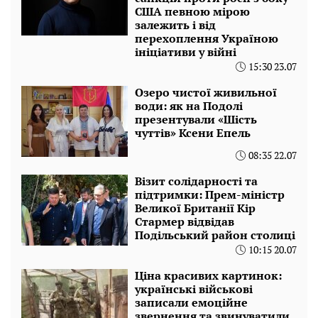
США певною мірою
залежить і від
перехоплення Україною
ініціативи у війні
15:30 23.07
Озеро чистої живильної
води: як на Подолі
презентували «Шість
чуттів» Ксени Епель
08:35 22.07
Візит солідарності та
підтримки: Прем-міністр
Великої Британії Кір
Стармер відвідав
Подільський район столиці
10:15 20.07
Ціна красивих картинок:
українські військові
записали емоційне
звернення та звинуватили