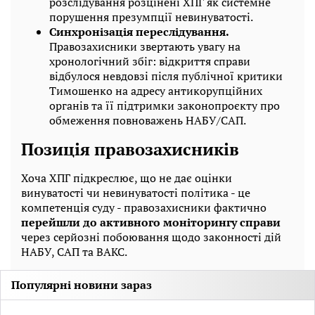
розслідування розцінені ХПГ як системне
порушення презумпції невинуватості.
Синхронізація переслідування.
Правозахисники звертають увагу на
хронологічний збіг: відкриття справи
відбулося невдовзі після публічної критики
Тимошенко на адресу антикорупційних
органів та її підтримки законопроєкту про
обмеження повноважень НАБУ/САП.
Позиція правозахисників
Хоча ХПГ підкреслює, що не дає оцінки
винуватості чи невинуватості політика - це
компетенція суду - правозахисники фактично
перейшли до активного моніторингу справи
через серйозні побоювання щодо законності дій
НАБУ, САП та ВАКС.
Популярні новини зараз