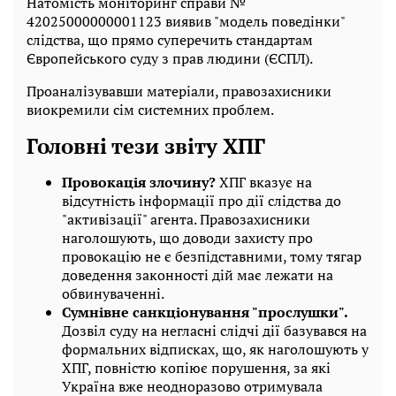
Натомість моніторинг справи №
42025000000001123 виявив "модель поведінки"
слідства, що прямо суперечить стандартам
Європейського суду з прав людини (ЄСПЛ).
Проаналізувавши матеріали, правозахисники
виокремили сім системних проблем.
Головні тези звіту ХПГ
Провокація злочину?
ХПГ вказує на
відсутність інформації про дії слідства до
"активізації" агента. Правозахисники
наголошують, що доводи захисту про
провокацію не є безпідставними, тому тягар
доведення законності дій має лежати на
обвинуваченні.
Сумнівне санкціонування "прослушки".
Дозвіл суду на негласні слідчі дії базувався на
формальних відписках, що, як наголошують у
ХПГ, повністю копіює порушення, за які
Україна вже неодноразово отримувала