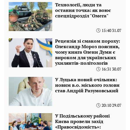
Технології, люди та
остання точка: як воює
спецпідрозділ "Омега"
15:40 31.07
Рецензія зі смаком пороху:
Олександр Мороз пояснив,
чому книга Олени Думи є
вироком для українських
ухилянтів-політологів
16:31 30.07
У Луцька новий очільник:
новим в.о. міського голови
став Андрій Разумовський
20:10 29.07
У Подільському районі
Києва провели захід
«Правосвідомість»: