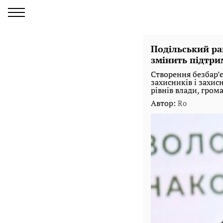
Подільський ра
змінить підтри
Створення безбар’
захисників і захис
рівнів влади, гром
Автор:
Ro