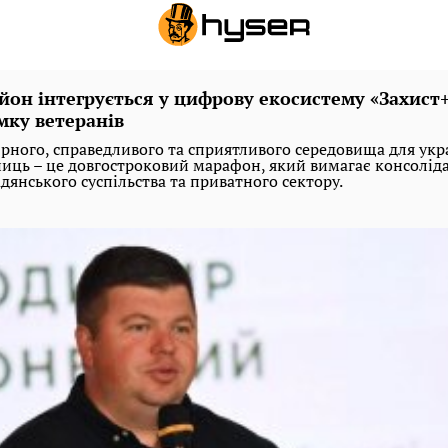
йон інтегрується у цифрову екосистему «Захист+
мку ветеранів
єрного, справедливого та сприятливого середовища для укр
ниць – це довгостроковий марафон, який вимагає консолідац
адянського суспільства та приватного сектору.