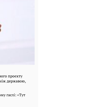
вого проєкту
 між державою,
му гаслі: «Тут