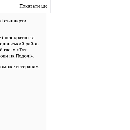
Показати ще
чі стандарти
у бюрократію та
Подільський район
б гасло «Тут
ови на Подолі».
поможе ветеранам