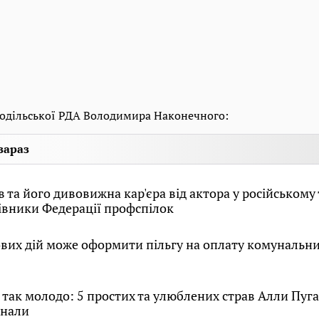
одільської РДА Володимира Наконечного:
зараз
 та його дивовижна кар'єра від актора у російському 
івники Федерації профспілок
вих дій може оформити пільгу на оплату комунальни
 так молодо: 5 простих та улюблених страв Алли Пугач
знали