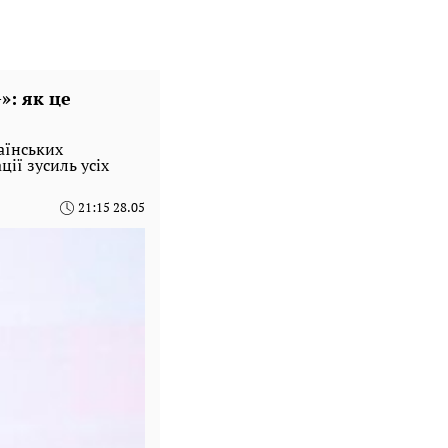
»: як це
аїнських
ії зусиль усіх
21:15 28.05