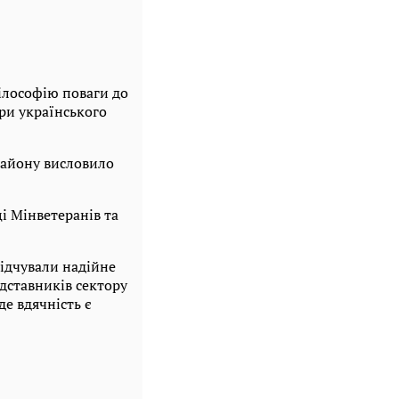
ілософію поваги до
ри українського
району висловило
і Мінветеранів та
відчували надійне
дставників сектору
де вдячність є