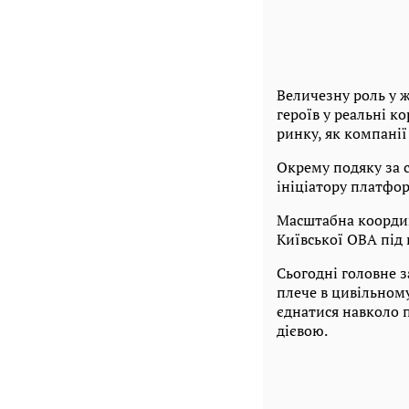
Величезну роль у ж
героїв у реальні к
ринку, як компанії
Окрему подяку за 
ініціатору платфор
Масштабна координ
Київської ОВА під
Сьогодні головне з
плече в цивільному
єднатися навколо п
дієвою.