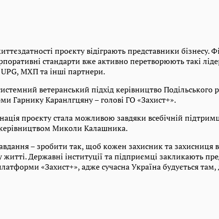
иттєздатності проєкту відіграють представники бізнесу. Ф
орпоративні стандарти вже активно перетворюють такі ліде
 UPG, МХП та інші партнери.
системний ветеранський підхід керівництво Подільського 
ми Гарнику Каранлгцяну – голові ГО «Захист+».
ація проєкту стала можливою завдяки всебічній підтримц
 керівництвом Миколи Калашника.
авдання – зробити так, щоб кожен захисник та захисниця 
 житті. Державні інституції та підприємці закликають пре
латформи «Захист+», адже сучасна Україна будується там, 