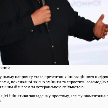
ечний
 цьому напрямку стала презентація інноваційного цифро
орми, покликаної якісно змінити та спростити взаємодію
дальним бізнесом та ветеранською спільнотою.
цієї ініціативи закладена у простому, але фундаментально
».