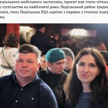
еціального мобільного застосунку, проєкт має стати чітк
о суспільства на найближчі роки. Подільський район трад
 змін, тому Подільська РДА однією з перших у столиці під
му.