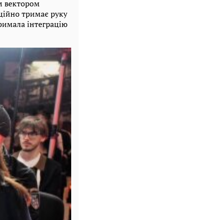
им вектором
иційно тримає руку
тримала інтеграцію