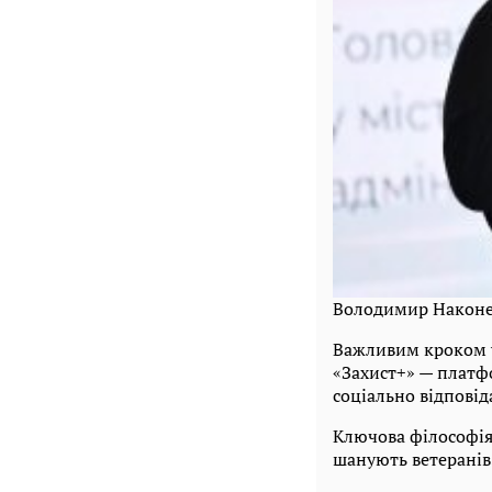
Володимир Након
Важливим кроком у
«Захист+» — платф
соціально відпові
Ключова філософія 
шанують ветеранів