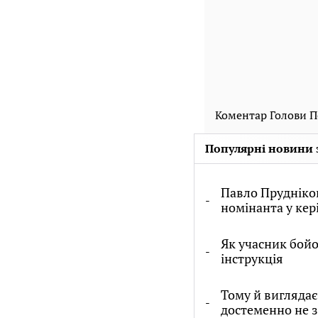
Коментар Голови П
Популярні новини 
Павло Прудніков
номінанта у кер
Як учасник бойо
інструкція
Тому й виглядає
достеменно не 