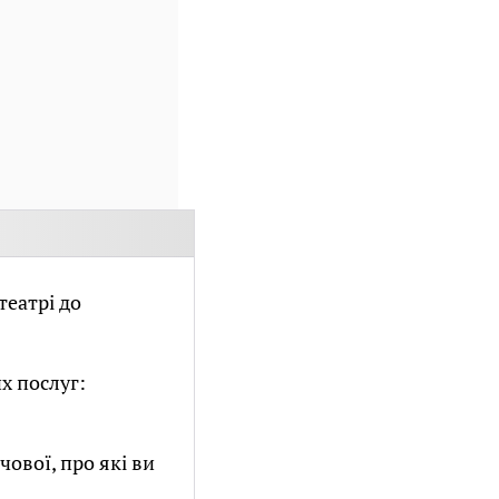
театрі до
х послуг:
ової, про які ви