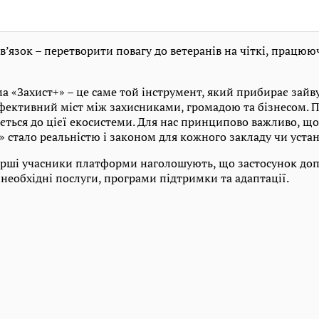
’язок – перетворити повагу до ветеранів на чіткі, працюю
 «Захист+» – це саме той інструмент, який прибирає зайв
фективний міст між захисниками, громадою та бізнесом. 
ться до цієї екосистеми. Для нас принципово важливо, що
 стало реальністю і законом для кожного закладу чи устан
ерші учасники платформи наголошують, що застосунок до
необхідні послуги, програми підтримки та адаптації.