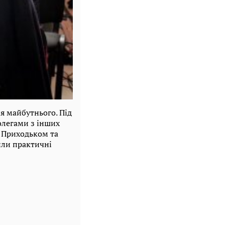
я майбутнього. Під
олегами з інших
м Приходьком та
или практичні