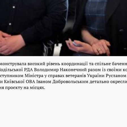
монструвала високий рівень координації та спільне баченн
 Подільської РДА Володимир Наконечний разом із своїми к
заступником Міністра у справах ветеранів України Руслано
и Київської ОВА Іваном Добровольським детально окресл
я проєкту на місцях.