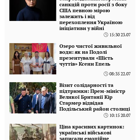
санкцій проти росії з боку
США певною мірою
залежить і від
перехоплення Україною
ініціативи у війні
15:30 23.07
Озеро чистої живильної
води: як на Подолі
презентували «Шість
чуттів» Ксени Епель
08:35 22.07
Візит солідарності та
підтримки: Прем-міністр
Великої Британії Кір
Стармер відвідав
Подільський район столиці
10:15 20.07
Ціна красивих картинок:
українські військові
записали емоційне