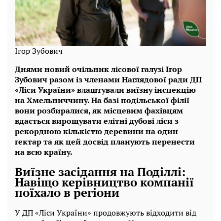
Ігор Зубович
Днями новий очільник лісової галузі Ігор
Зубович разом із членами Наглядової ради ДП
«Ліси України» влаштували виїзну інспекцію
на Хмельниччину. На базі подільської філії
вони розбиралися, як місцевим фахівцям
вдається вирощувати елітні дубові ліси з
рекордною кількістю деревини на один
гектар та як цей досвід планують перенести
на всю країну.
Виїзне засідання на Поділлі:
Навіщо керівництво компанії
поїхало в регіони
У ДП «Ліси України» продовжують відходити від