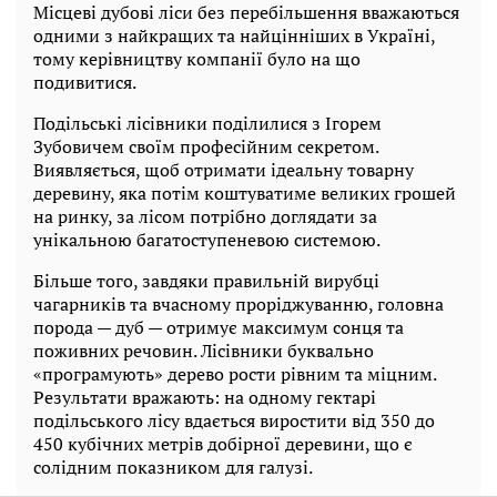
Місцеві дубові ліси без перебільшення вважаються
одними з найкращих та найцінніших в Україні,
тому керівництву компанії було на що
подивитися.
Подільські лісівники поділилися з Ігорем
Зубовичем своїм професійним секретом.
Виявляється, щоб отримати ідеальну товарну
деревину, яка потім коштуватиме великих грошей
на ринку, за лісом потрібно доглядати за
унікальною багатоступеневою системою.
Більше того, завдяки правильній вирубці
чагарників та вчасному проріджуванню, головна
порода — дуб — отримує максимум сонця та
поживних речовин. Лісівники буквально
«програмують» дерево рости рівним та міцним.
Результати вражають: на одному гектарі
подільського лісу вдається виростити від 350 до
450 кубічних метрів добірної деревини, що є
солідним показником для галузі.