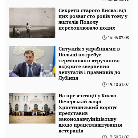
Секрети старого Києва: від
цих розваг сто років тому у
жителів Подолу
перехоплювало подих
15:45 02.08
Ситуація з українцями в
Польщі потребує
термінового втручання:
відкрите звернення
депутатів і правників до
Лубінця
19:10 31.07
На презентації у Києво-
Печерській лаврі
Християнський корпус
представив
законодавчуініціативу
щодо працевлаштування
ветеранів
17:30 31.07