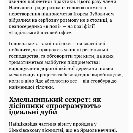
звичної кабінетної практики. Цього разу члени
Наглядової ради разом із головою комісії з
перетворення підприємства Ігорем Зубовичем
зібралися на серйозну розмову не в столиці, а
безпосередньо «в полі» — на базі філії
«Подільський лісовий офіс».
Головна мета такої поїздки — на власні очі
побачити, як працюють успішні регіональні
господарства, та обговорити три кити, на яких
триматиметься майбутнє підприємства:
вирощування дорогої якісної деревини, повна
механізація процесів та безвідходне виробництво,
коли в діло йде абсолютно все — від стовбура до
найменшої гілочки.
Хмельницький секрет: як
лісівники «програмують»
ідеальні дуби
Найцікавіша частина візиту пройшла у
Зіньківському лісництві, що на Ярмолинеччині.