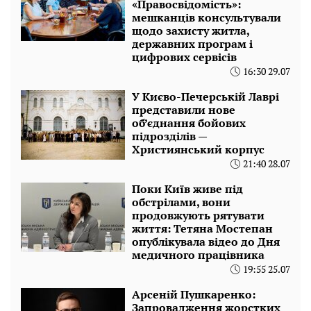
«Правосвідомість»:
мешканців консультували
щодо захисту житла,
державних програм і
цифрових сервісів
16:30 29.07
У Києво-Печерській Лаврі
представили нове
об’єднання бойових
підрозділів —
Християнський корпус
21:40 28.07
Поки Київ живе під
обстрілами, вони
продовжують рятувати
життя: Тетяна Мостепан
опублікувала відео до Дня
медичного працівника
19:55 25.07
Арсеній Пушкаренко:
Запровадження жорстких