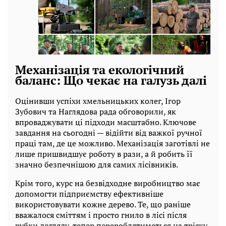
Механізація та екологічний
баланс: Що чекає на галузь далі
Оцінивши успіхи хмельницьких колег, Ігор
Зубович та Наглядова рада обговорили, як
впроваджувати ці підходи масштабно. Ключове
завдання на сьогодні — відійти від важкої ручної
праці там, де це можливо. Механізація заготівлі не
лише пришвидшує роботу в рази, а й робить її
значно безпечнішою для самих лісівників.
Крім того, курс на безвідходне виробництво має
допомогти підприємству ефективніше
використовувати кожне дерево. Те, що раніше
вважалося сміттям і просто гнило в лісі після
рубки догляду, тепер перероблятиметься на тріску