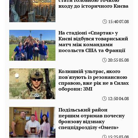
входу до історичного Києва
15:40 07.08
На стадіоні «Спартак» у
Києві відбувся товариський
матч між командами
посольств США та Франції
20:55 05.08
Колишній ультрас, якого
пов'язують із резонансною
справою, вже рік не в Силах
оборони: ЗМІ
12:50 04.08
Подільський район
першим отримав почесну
бронзову відзнаку
спецпідрозділу «Омега»
15:25 03.08