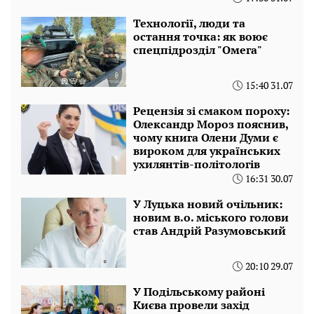
Технології, люди та
остання точка: як воює
спецпідрозділ "Омега"
15:40 31.07
Рецензія зі смаком пороху:
Олександр Мороз пояснив,
чому книга Олени Думи є
вироком для українських
ухилянтів-політологів
16:31 30.07
У Луцька новий очільник:
новим в.о. міського голови
став Андрій Разумовський
20:10 29.07
У Подільському районі
Києва провели захід