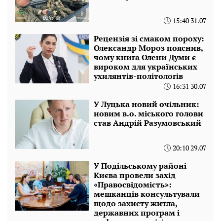
15:40 31.07
Рецензія зі смаком пороху:
Олександр Мороз пояснив,
чому книга Олени Думи є
вироком для українських
ухилянтів-політологів
16:31 30.07
У Луцька новий очільник:
новим в.о. міського голови
став Андрій Разумовський
20:10 29.07
У Подільському районі
Києва провели захід
«Правосвідомість»:
мешканців консультували
щодо захисту житла,
державних програм і