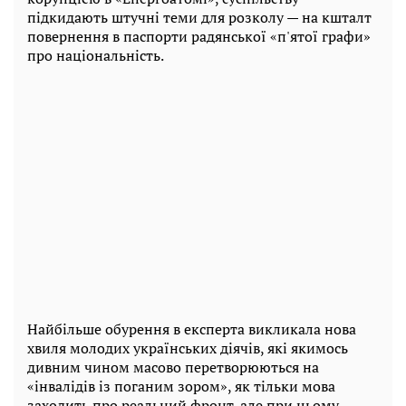
підкидають штучні теми для розколу — на кшталт
повернення в паспорти радянської «п'ятої графи»
про національність.
Найбільше обурення в експерта викликала нова
хвиля молодих українських діячів, які якимось
дивним чином масово перетворюються на
«інвалідів із поганим зором», як тільки мова
заходить про реальний фронт, але при цьому