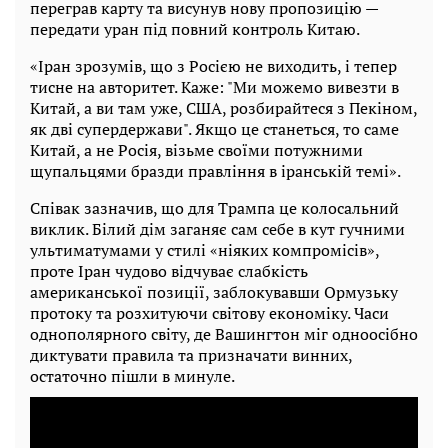
переграв карту та висунув нову пропозицію —
передати уран під повний контроль Китаю.
«Іран зрозумів, що з Росією не виходить, і тепер
тисне на авторитет. Каже: "Ми можемо вивезти в
Китай, а ви там уже, США, розбирайтеся з Пекіном,
як дві супердержави". Якщо це станеться, то саме
Китай, а не Росія, візьме своїми потужними
щупальцями бразди правління в іранській темі».
Співак зазначив, що для Трампа це колосальний
виклик. Білий дім заганяє сам себе в кут гучними
ультиматумами у стилі «ніяких компромісів»,
проте Іран чудово відчуває слабкість
американської позиції, заблокувавши Ормузьку
протоку та розхитуючи світову економіку. Часи
однополярного світу, де Вашингтон міг одноосібно
диктувати правила та призначати винних,
остаточно пішли в минуле.