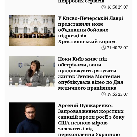
цифрових сервісів
16:30 29.07
У Києво-Печерській Лаврі
представили нове
об’єднання бойових
підрозділів —
Християнський корпус
21:40 28.07
Поки Київ живе під
обстрілами, вони
продовжують рятувати
життя: Тетяна Мостепан
опублікувала відео до Дня
медичного працівника
19:55 25.07
Арсеній Пушкаренко:
Запровадження жорстких
санкцій проти росії з боку
США певною мірою
залежить і від
перехоплення Україною