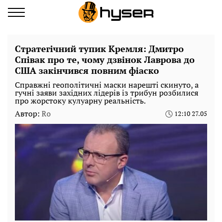
Стратегічний тупик Кремля: Дмитро
Співак про те, чому дзвінок Лаврова до
США закінчився повним фіаско
Справжні геополітичні маски нарешті скинуто, а
гучні заяви західних лідерів із трибун розбилися
про жорстоку кулуарну реальність.
Автор:
Ro
12:10 27.05