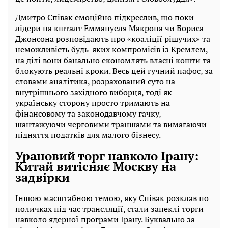
Дмитро Співак емоційно підкреслив, що поки
лідери на кшталт Еммануеля Макрона чи Бориса
Джонсона розповідають про «коаліції рішучих» та
неможливість будь-яких компромісів із Кремлем,
на ділі вони банально економлять власні кошти та
блокують реальні кроки. Весь цей гучний пафос, за
словами аналітика, розрахований суто на
внутрішнього західного виборця, тоді як
українську сторону просто тримають на
фінансовому та законодавчому гачку,
шантажуючи черговими траншами та вимагаючи
підняття податків для малого бізнесу.
Урановий торг навколо Ірану:
Китай витісняє Москву на
задвірки
Іншою масштабною темою, яку Співак розклав по
поличках під час трансляції, стали запеклі торги
навколо ядерної програми Ірану. Буквально за