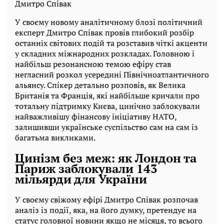
Дмитро Співак
У своєму новому аналітичному блозі політичний
експерт Дмитро Співак провів глибокий розбір
останніх світових подій та розставив чіткі акценти
у складних міжнародних розкладах. Головною і
найбільш резонансною темою ефіру став
негласний розкол усередині Північноатлантичного
альянсу. Спікер детально розповів, як Велика
Британія та Франція, які найбільше кричали про
тотальну підтримку Києва, цинічно заблокували
найважливішу фінансову ініціативу НАТО,
залишивши українське суспільство сам на сам із
багатьма викликами.
Цинізм без меж: як Лондон та
Париж заблокували 143
мільярди для України
У своєму свіжому ефірі Дмитро Співак розпочав
аналіз із події, яка, на його думку, претендує на
статус головної новини якщо не місяця, то всього