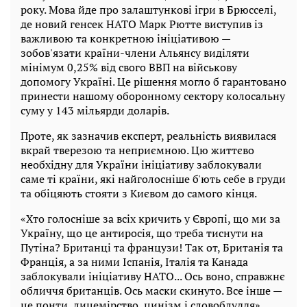
року. Мова йде про залаштункові ігри в Брюсселі,
де новий генсек НАТО Марк Рютте виступив із
важливою та конкретною ініціативою —
зобов'язати країни-члени Альянсу виділяти
мінімум 0,25% від свого ВВП на військову
допомогу Україні. Це рішення могло б гарантовано
принести нашому оборонному сектору колосальну
суму у 143 мільярди доларів.
Проте, як зазначив експерт, реальність виявилася
вкрай тверезою та неприємною. Цю життєво
необхідну для України ініціативу заблокували
саме ті країни, які найголосніше б'ють себе в груди
та обіцяють стояти з Києвом до самого кінця.
«Хто голосніше за всіх кричить у Європі, що ми за
Україну, що це антиросія, що треба тиснути на
Путіна? Британці та французи! Так от, Британія та
Франція, а за ними Іспанія, Італія та Канада
заблокували ініціативу НАТО... Ось воно, справжнє
обличчя британців. Ось маски скинуто. Все інше —
це понти, лицемірство, цинізм і словоблуддя».