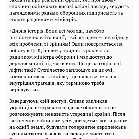
спокійно обіймають високі хлібні посади, керують
наглядовими радами оборонних підприємств та
стають радниками міністрів.
«Дивна історія. Вони всі молоді, начебто
патріотична еліта нації, і всі, як один — інваліди, у
всіх проблеми зі зрінням! Один повертається на
роботу в ЦПК, інший у тридцять років стає
радником міністра оборони і має доступ до
держтаємниці під час війни. Що це за соціальні
ліфти такі? Суспільство заплющує на це очі,
ковтаючи гасла та кліше, і це наша величезна
внутрішня трагедія, яку терміново треба
вирішувати».
Завершуючи свій виступ, Співак закликав
українців не втрачати людське обличчя та не
розмножувати ненависть усередині країни. Після
закінчення війни нам усім доведеться жити разом
на одній землі, будувати толерантне європейське
суспільство та освоювати складне мистецтво