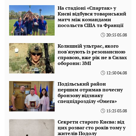
На стадіоні «Спартак» у
Києві відбувся товариський
матч між командами
посольств США та Франції
20:55 05.08
Колишній ультрас, якого
пов'язують із резонансною
справою, вже рік не в Силах
оборони: ЗМІ
12:50 04.08
Подільський район
першим отримав почесну
бронзову відзнаку
спецпідрозділу «Омега»
15:25 03.08
Секрети старого Києва: від
цих розваг сто років тому у
жителів Подолу