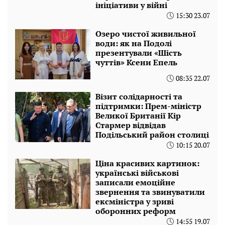
ініціативи у війні
15:30 23.07
Озеро чистої живильної
води: як на Подолі
презентували «Шість
чуттів» Ксени Епель
08:35 22.07
Візит солідарності та
підтримки: Прем-міністр
Великої Британії Кір
Стармер відвідав
Подільський район столиці
10:15 20.07
Ціна красивих картинок:
українські військові
записали емоційне
звернення та звинуватили
ексміністра у зриві
оборонних реформ
14:55 19.07