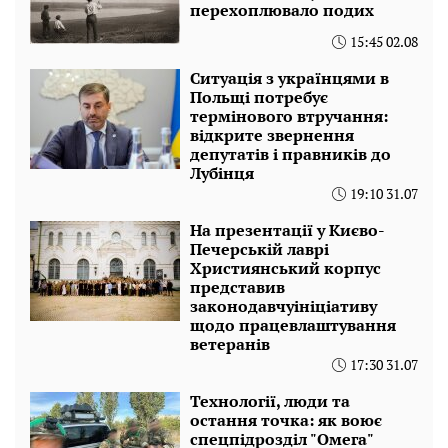
перехоплювало подих
15:45 02.08
Ситуація з українцями в
Польщі потребує
термінового втручання:
відкрите звернення
депутатів і правників до
Лубінця
19:10 31.07
На презентації у Києво-
Печерській лаврі
Християнський корпус
представив
законодавчуініціативу
щодо працевлаштування
ветеранів
17:30 31.07
Технології, люди та
остання точка: як воює
спецпідрозділ "Омега"