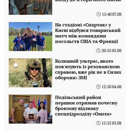
15:40 07.08
На стадіоні «Спартак» у
Києві відбувся товариський
матч між командами
посольств США та Франції
20:55 05.08
Колишній ультрас, якого
пов'язують із резонансною
справою, вже рік не в Силах
оборони: ЗМІ
12:50 04.08
Подільський район
першим отримав почесну
бронзову відзнаку
спецпідрозділу «Омега»
15:25 03.08