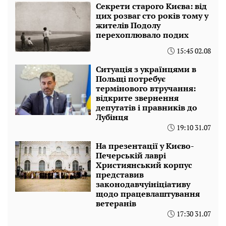
Секрети старого Києва: від
цих розваг сто років тому у
жителів Подолу
перехоплювало подих
15:45 02.08
Ситуація з українцями в
Польщі потребує
термінового втручання:
відкрите звернення
депутатів і правників до
Лубінця
19:10 31.07
На презентації у Києво-
Печерській лаврі
Християнський корпус
представив
законодавчуініціативу
щодо працевлаштування
ветеранів
17:30 31.07