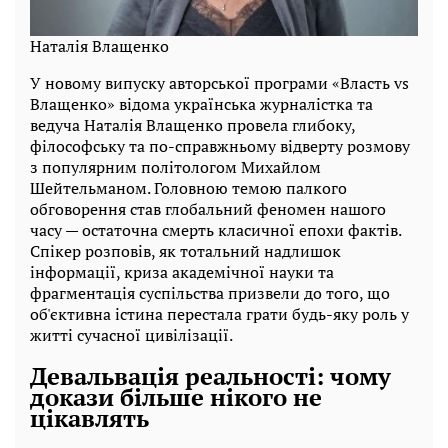
Наталія Влащенко
У новому випуску авторської програми «Власть vs
Влащенко» відома українська журналістка та
ведуча Наталія Влащенко провела глибоку,
філософську та по-справжньому відверту розмову
з популярним політологом Михайлом
Шейтельманом. Головною темою палкого
обговорення став глобальний феномен нашого
часу — остаточна смерть класичної епохи фактів.
Спікер розповів, як тотальний надлишок
інформації, криза академічної науки та
фрагментація суспільства призвели до того, що
об'єктивна істина перестала грати будь-яку роль у
житті сучасної цивілізації.
Девальвація реальності: чому
докази більше нікого не
цікавлять