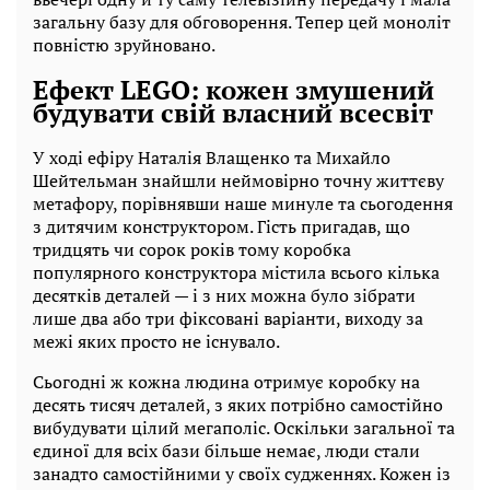
загальну базу для обговорення. Тепер цей моноліт
повністю зруйновано.
Ефект LEGO: кожен змушений
будувати свій власний всесвіт
У ході ефіру Наталія Влащенко та Михайло
Шейтельман знайшли неймовірно точну життєву
метафору, порівнявши наше минуле та сьогодення
з дитячим конструктором. Гість пригадав, що
тридцять чи сорок років тому коробка
популярного конструктора містила всього кілька
десятків деталей — і з них можна було зібрати
лише два або три фіксовані варіанти, виходу за
межі яких просто не існувало.
Сьогодні ж кожна людина отримує коробку на
десять тисяч деталей, з яких потрібно самостійно
вибудувати цілий мегаполіс. Оскільки загальної та
єдиної для всіх бази більше немає, люди стали
занадто самостійними у своїх судженнях. Кожен із