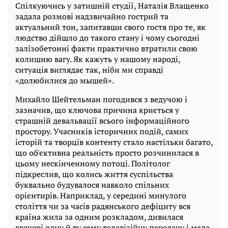
Спілкуючись у затишній студії, Наталія Влащенко
задала розмові надзвичайно гострий та
актуальний тон, запитавши свого гостя про те, як
людство дійшло до такого стану і чому сьогодні
залізобетонні факти практично втратили свою
колишню вагу. Як кажуть у нашому народі,
ситуація виглядає так, ніби ми справді
«долюбилися до мышей».
Михайло Шейтельман погодився з ведучою і
зазначив, що ключова причина криється у
страшній девальвації всього інформаційного
простору. Учасників історичних подій, самих
історій та творців контенту стало настільки багато,
що об'єктивна реальність просто розчинилася в
цьому нескінченному потоці. Політолог
підкреслив, що колись життя суспільства
буквально будувалося навколо спільних
орієнтирів. Наприклад, у середині минулого
століття чи за часів радянського дефіциту вся
країна жила за одним розкладом, дивилася
ввечері одну й ту саму телевізійну передачу і мала