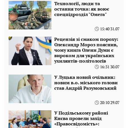
Технології, люди та
остання точка: як воює
спецпідрозділ "Омега"
15:40 31.07
Рецензія зі смаком пороху:
Олександр Мороз пояснив,
чому книга Олени Думи є
вироком для українських
ухилянтів-політологів
16:31 30.07
У Луцька новий очільник:
новим в.о. міського голови
став Андрій Разумовський
20:10 29.07
У Подільському районі
Києва провели захід
«Правосвідомість»: