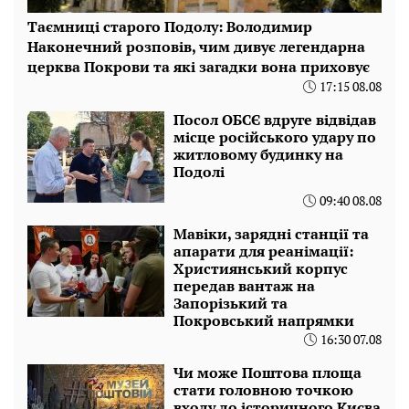
Таємниці старого Подолу: Володимир
Наконечний розповів, чим дивує легендарна
церква Покрови та які загадки вона приховує
17:15 08.08
Посол ОБСЄ вдруге відвідав
місце російського удару по
житловому будинку на
Подолі
09:40 08.08
Мавіки, зарядні станції та
апарати для реанімації:
Християнський корпус
передав вантаж на
Запорізький та
Покровський напрямки
16:30 07.08
Чи може Поштова площа
стати головною точкою
входу до історичного Києва