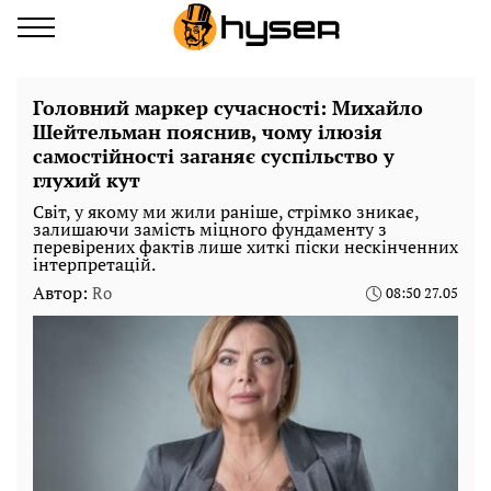
Головний маркер сучасності: Михайло
Шейтельман пояснив, чому ілюзія
самостійності заганяє суспільство у
глухий кут
Світ, у якому ми жили раніше, стрімко зникає,
залишаючи замість міцного фундаменту з
перевірених фактів лише хиткі піски нескінченних
інтерпретацій.
Автор:
Ro
08:50 27.05