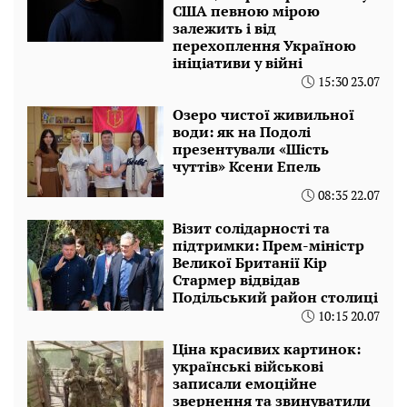
США певною мірою
залежить і від
перехоплення Україною
ініціативи у війні
15:30 23.07
Озеро чистої живильної
води: як на Подолі
презентували «Шість
чуттів» Ксени Епель
08:35 22.07
Візит солідарності та
підтримки: Прем-міністр
Великої Британії Кір
Стармер відвідав
Подільський район столиці
10:15 20.07
Ціна красивих картинок:
українські військові
записали емоційне
звернення та звинуватили