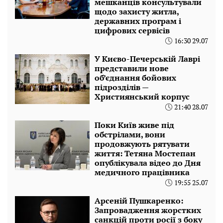
мешканців консультували
щодо захисту житла,
державних програм і
цифрових сервісів
16:30 29.07
У Києво-Печерській Лаврі
представили нове
об’єднання бойових
підрозділів —
Християнський корпус
21:40 28.07
Поки Київ живе під
обстрілами, вони
продовжують рятувати
життя: Тетяна Мостепан
опублікувала відео до Дня
медичного працівника
19:55 25.07
Арсеній Пушкаренко:
Запровадження жорстких
санкцій проти росії з боку