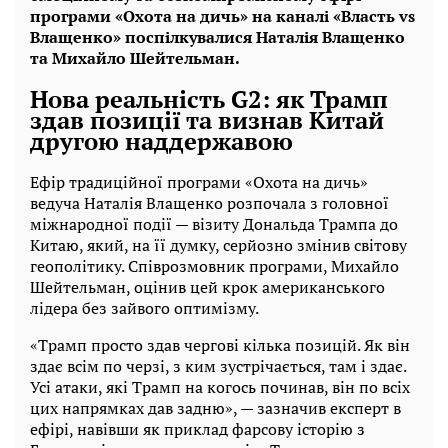
програми «Охота на дичь» на каналі «Власть vs
Влащенко» поспілкувалися Наталія Влащенко
та Михайло Шейтельман.
Нова реальність G2: як Трамп
здав позиції та визнав Китай
другою наддержавою
Ефір традиційної програми «Охота на дичь»
ведуча Наталія Влащенко розпочала з головної
міжнародної події — візиту Дональда Трампа до
Китаю, який, на її думку, серйозно змінив світову
геополітику. Співрозмовник програми, Михайло
Шейтельман, оцінив цей крок американського
лідера без зайвого оптимізму.
«Трамп просто здав чергові кілька позицій. Як він
здає всім по черзі, з ким зустрічається, там і здає.
Усі атаки, які Трамп на когось починав, він по всіх
цих напрямках дав задню», — зазначив експерт в
ефірі, навівши як приклад фарсову історію з