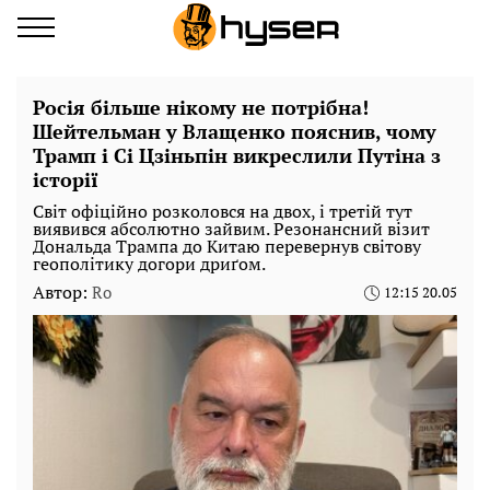
Росія більше нікому не потрібна!
Шейтельман у Влащенко пояснив, чому
Трамп і Сі Цзіньпін викреслили Путіна з
історії
Світ офіційно розколовся на двох, і третій тут
виявився абсолютно зайвим. Резонансний візит
Дональда Трампа до Китаю перевернув світову
геополітику догори дриґом.
Автор:
Ro
12:15 20.05