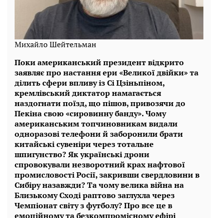
Михайло Шейтельман
Поки американський президент відкрито
заявляє про настання ери «Великої двійки» та
ділить сфери впливу із Сі Цзіньпіном,
кремлівський диктатор намагається
наздогнати поїзд, що пішов, привозячи до
Пекіна свою «сировинну банду». Чому
американським топчиновникам видали
одноразові телефони й заборонили брати
китайські сувеніри через тотальне
шпигунство? Як українські дрони
спровокували незворотний крах нафтової
промисловості Росії, закривши свердловини в
Сибіру назавжди? Та чому велика війна на
Близькому Сході раптово заглухла через
Чемпіонат світу з футболу? Про все це в
емоційному та безкомпромісному ефірі