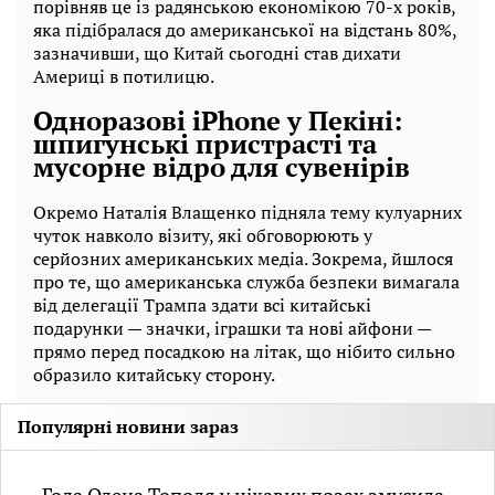
порівняв це із радянською економікою 70-х років,
яка підібралася до американської на відстань 80%,
зазначивши, що Китай сьогодні став дихати
Америці в потилицю.
Одноразові iPhone у Пекіні:
шпигунські пристрасті та
мусорне відро для сувенірів
Окремо Наталія Влащенко підняла тему кулуарних
чуток навколо візиту, які обговорюють у
серйозних американських медіа. Зокрема, йшлося
про те, що американська служба безпеки вимагала
від делегації Трампа здати всі китайські
подарунки — значки, іграшки та нові айфони —
прямо перед посадкою на літак, що нібито сильно
образило китайську сторону.
Популярні новини зараз