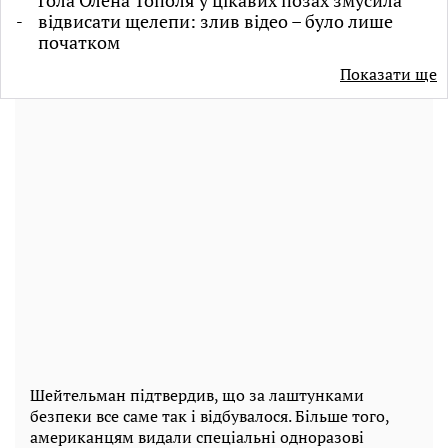
Гола Олена Тополя у цікавих позах змусила
відвисати щелепи: злив відео – було лише
початком
Показати ще
Шейтельман підтвердив, що за лаштунками
безпеки все саме так і відбувалося. Більше того,
американцям видали спеціальні одноразові