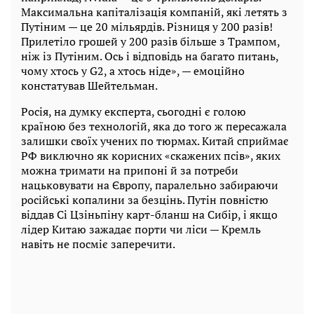
Максимальна капіталізація компаній, які летять з
Путіним — це 20 мільярдів. Різниця у 200 разів!
Прилетіло грошей у 200 разів більше з Трампом,
ніж із Путіним. Ось і відповідь на багато питань,
чому хтось у G2, а хтось ніде», — емоційно
констатував Шейтельман.
Росія, на думку експерта, сьогодні є голою
країною без технологій, яка до того ж пересажала
залишки своїх учених по тюрмах. Китай сприймає
РФ виключно як корисних «скажених псів», яких
можна тримати на припоні й за потреби
нацьковувати на Європу, паралельно забираючи
російські копалини за безцінь. Путін повністю
віддав Сі Цзіньпіну карт-бланш на Сибір, і якщо
лідер Китаю зажадає порти чи ліси — Кремль
навіть не посміє заперечити.