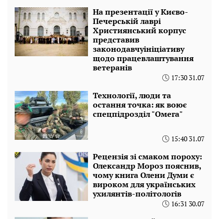
На презентації у Києво-
Печерській лаврі
Християнський корпус
представив
законодавчуініціативу
щодо працевлаштування
ветеранів
17:30 31.07
Технології, люди та
остання точка: як воює
спецпідрозділ "Омега"
15:40 31.07
Рецензія зі смаком пороху:
Олександр Мороз пояснив,
чому книга Олени Думи є
вироком для українських
ухилянтів-політологів
16:31 30.07