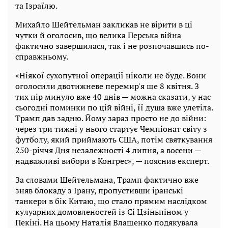
та Ізраїлю.
Михайло Шейтельман закликав не вірити в ці
чутки й оголосив, що велика Перська війна
фактично завершилася, так і не розпочавшись по-
справжньому.
«Ніякої сухопутної операції ніколи не буде. Вони
оголосили двотижневе перемир'я ще 8 квітня. З
тих пір минуло вже 40 днів — можна сказати, у нас
сьогодні поминки по цій війні, її душа вже улетіла.
Трамп дав задню. Йому зараз просто не до війни:
через три тижні у нього стартує Чемпіонат світу з
футболу, який приймають США, потім святкування
250-річчя Дня незалежності 4 липня, а восени —
надважливі вибори в Конгрес», — пояснив експерт.
За словами Шейтельмана, Трамп фактично вже
зняв блокаду з Ірану, пропустивши іранські
танкери в бік Китаю, що стало прямим наслідком
кулуарних домовленостей із Сі Цзіньпіном у
Пекіні. На цьому Наталія Влащенко подякувала