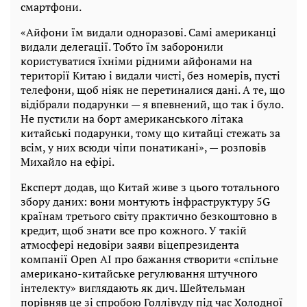
смартфони.
«Айфони їм видали одноразові. Самі американці
видали делегації. Тобто їм заборонили
користуватися їхніми рідними айфонами на
території Китаю і видали чисті, без номерів, пусті
телефони, щоб ніяк не перетиналися дані. А те, що
відібрали подарунки — я впевнений, що так і було.
Не пустили на борт американського літака
китайські подарунки, тому що китайці стежать за
всім, у них всюди чіпи понатикані», — розповів
Михайло на ефірі.
Експерт додав, що Китай живе з цього тотального
збору даних: вони монтують інфраструктуру 5G
країнам третього світу практично безкоштовно в
кредит, щоб знати все про кожного. У такій
атмосфері недовіри заяви віцепрезидента
компанії Open AI про бажання створити «спільне
американо-китайське регулювання штучного
інтелекту» виглядають як дич. Шейтельман
порівняв це зі спробою Голлівуду під час Холодної