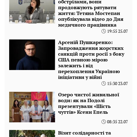
обстрілами, вони
продовжують рятувати
життя: Тетяна Мостепан
опублікувала відео до Дня
медичного працівника
19:55 25.07
Арсеній Пушкаренко:
Запровадження жорстких
санкцій проти росії з боку
США певною мірою
залежить і від
перехоплення Україною
ініціативи у війні
15:30 23.07
Озеро чистої живильної
води: як на Подолі
презентували «Шість
чуттів» Ксени Епель
08:35 22.07
Візит солідарності та