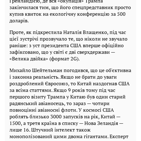
Гренландією, де вся «окупація» Трампа
закінчилася тим, що його спецпредставник просто
купив квиток на екологічну конференцію за 500
доларів.
Проте, як підкреслила Наталія Влащенко, під час
цієї зустрічі прозвучало те, що ніколи не звучало
раніше: з уст президента США вперше офіційно
зафіксовано, що у світі є дві сверхдержави —
«Велика двійка» (формат 2G).
Михайло Шейтельман погодився, що це об'єктивна
і законна реальність. Якщо не брати до уваги
роздроблений Євросоюз, то Китай наздогнав США
за всіма статтями. Якщо 9 років тому під час
першого візиту Трампа у Китаю був один старий
радянський авіаносець, то зараз — чотири
повноцінні авіаносні флоти. У космосі США
роблять близько 3000 запусків на рік, Китай —
1500, а третя країна в списку — Нова Зеландія —
лише 16. Штучний інтелект також
монополізований цими двома гігантами. Експерт