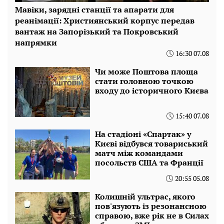
Мавіки, зарядні станції та апарати для
реанімації: Християнський корпус передав
вантаж на Запорізький та Покровський
напрямки
16:30 07.08
Чи може Поштова площа
стати головною точкою
входу до історичного Києва
15:40 07.08
На стадіоні «Спартак» у
Києві відбувся товариський
матч між командами
посольств США та Франції
20:55 05.08
Колишній ультрас, якого
пов'язують із резонансною
справою, вже рік не в Силах