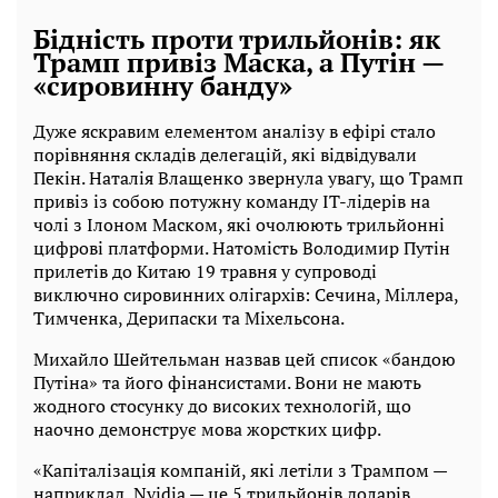
Бідність проти трильйонів: як
Трамп привіз Маска, а Путін —
«сировинну банду»
Дуже яскравим елементом аналізу в ефірі стало
порівняння складів делегацій, які відвідували
Пекін. Наталія Влащенко звернула увагу, що Трамп
привіз із собою потужну команду IT-лідерів на
чолі з Ілоном Маском, які очолюють трильйонні
цифрові платформи. Натомість Володимир Путін
прилетів до Китаю 19 травня у супроводі
виключно сировинних олігархів: Сечина, Міллера,
Тимченка, Дерипаски та Міхельсона.
Михайло Шейтельман назвав цей список «бандою
Путіна» та його фінансистами. Вони не мають
жодного стосунку до високих технологій, що
наочно демонструє мова жорстких цифр.
«Капіталізація компаній, які летіли з Трампом —
наприклад, Nvidia — це 5 трильйонів доларів.