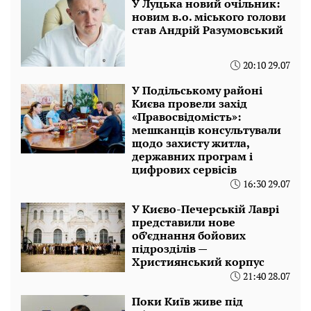
У Луцька новий очільник:
новим в.о. міського голови
став Андрій Разумовський
20:10 29.07
У Подільському районі
Києва провели захід
«Правосвідомість»:
мешканців консультували
щодо захисту житла,
державних програм і
цифрових сервісів
16:30 29.07
У Києво-Печерській Лаврі
представили нове
об’єднання бойових
підрозділів —
Християнський корпус
21:40 28.07
Поки Київ живе під