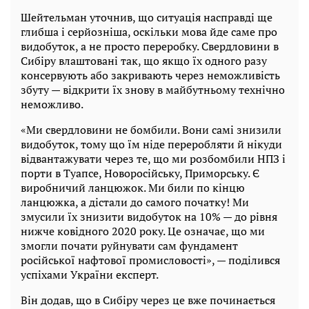
Шейтельман уточнив, що ситуація насправді ще
глибша і серйозніша, оскільки мова йде саме про
видобуток, а не просто переробку. Свердловини в
Сибіру влаштовані так, що якщо їх одного разу
консервують або закривають через неможливість
збуту — відкрити їх знову в майбутньому технічно
неможливо.
«Ми свердловини не бомбили. Вони самі знизили
видобуток, тому що їм ніде переробляти й нікуди
відвантажувати через те, що ми розбомбили НПЗ і
порти в Туапсе, Новоросійську, Приморську. Є
виробничий ланцюжок. Ми били по кінцю
ланцюжка, а дістали до самого початку! Ми
змусили їх знизити видобуток на 10% — до рівня
нижче ковідного 2020 року. Це означає, що ми
змогли почати руйнувати сам фундамент
російської нафтової промисловості», — поділився
успіхами України експерт.
Він додав, що в Сибіру через це вже починається