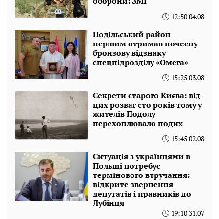
оборони: ЗМІ
12:50 04.08
Подільський район
першим отримав почесну
бронзову відзнаку
спецпідрозділу «Омега»
15:25 03.08
Секрети старого Києва: від
цих розваг сто років тому у
жителів Подолу
перехоплювало подих
15:45 02.08
Ситуація з українцями в
Польщі потребує
термінового втручання:
відкрите звернення
депутатів і правників до
Лубінця
19:10 31.07