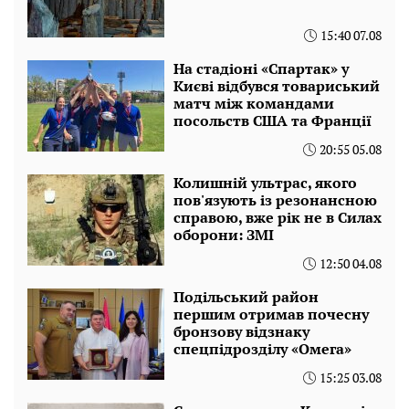
15:40 07.08
На стадіоні «Спартак» у
Києві відбувся товариський
матч між командами
посольств США та Франції
20:55 05.08
Колишній ультрас, якого
пов'язують із резонансною
справою, вже рік не в Силах
оборони: ЗМІ
12:50 04.08
Подільський район
першим отримав почесну
бронзову відзнаку
спецпідрозділу «Омега»
15:25 03.08