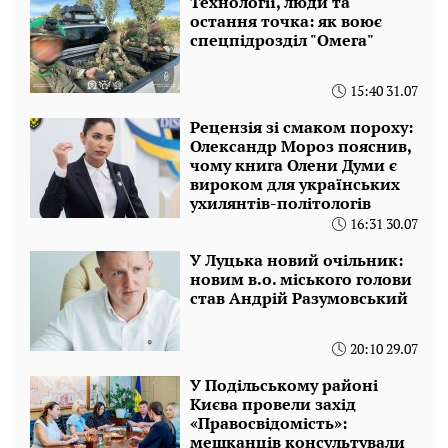
Технології, люди та
остання точка: як воює
спецпідрозділ "Омега"
15:40 31.07
Рецензія зі смаком пороху:
Олександр Мороз пояснив,
чому книга Олени Думи є
вироком для українських
ухилянтів-політологів
16:31 30.07
У Луцька новий очільник:
новим в.о. міського голови
став Андрій Разумовський
20:10 29.07
У Подільському районі
Києва провели захід
«Правосвідомість»:
мешканців консультували