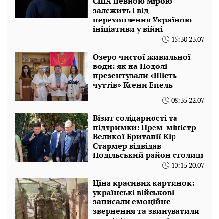
США певною мірою
залежить і від
перехоплення Україною
ініціативи у війні
15:30 23.07
Озеро чистої живильної
води: як на Подолі
презентували «Шість
чуттів» Ксени Епель
08:35 22.07
Візит солідарності та
підтримки: Прем-міністр
Великої Британії Кір
Стармер відвідав
Подільський район столиці
10:15 20.07
Ціна красивих картинок:
українські військові
записали емоційне
звернення та звинуватили