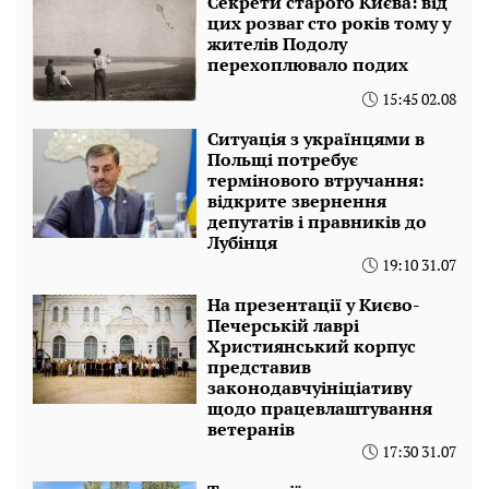
Секрети старого Києва: від
цих розваг сто років тому у
жителів Подолу
перехоплювало подих
15:45 02.08
Ситуація з українцями в
Польщі потребує
термінового втручання:
відкрите звернення
депутатів і правників до
Лубінця
19:10 31.07
На презентації у Києво-
Печерській лаврі
Християнський корпус
представив
законодавчуініціативу
щодо працевлаштування
ветеранів
17:30 31.07