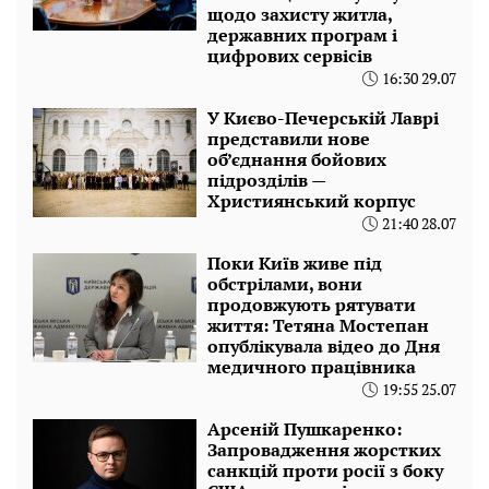
щодо захисту житла,
державних програм і
цифрових сервісів
16:30 29.07
У Києво-Печерській Лаврі
представили нове
об’єднання бойових
підрозділів —
Християнський корпус
21:40 28.07
Поки Київ живе під
обстрілами, вони
продовжують рятувати
життя: Тетяна Мостепан
опублікувала відео до Дня
медичного працівника
19:55 25.07
Арсеній Пушкаренко:
Запровадження жорстких
санкцій проти росії з боку