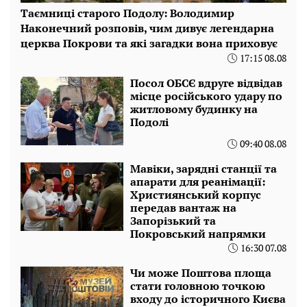
Таємниці старого Подолу: Володимир
Наконечний розповів, чим дивує легендарна
церква Покрови та які загадки вона приховує
17:15 08.08
Посол ОБСЄ вдруге відвідав
місце російського удару по
житловому будинку на
Подолі
09:40 08.08
Мавіки, зарядні станції та
апарати для реанімації:
Християнський корпус
передав вантаж на
Запорізький та
Покровський напрямки
16:30 07.08
Чи може Поштова площа
стати головною точкою
входу до історичного Києва