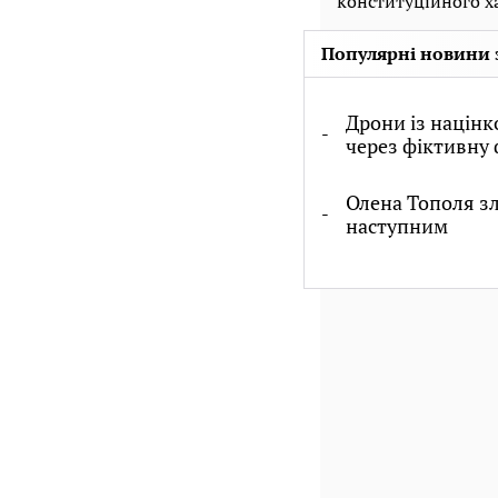
конституційного ха
Популярні новини 
Дрони із націн
через фіктивну 
Олена Тополя зл
наступним