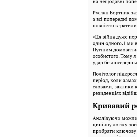
на нещодавні попе
Руслан Бортник заз
а всі попередні до
повністю втратили 
«Ця війна дуже пер
один одного. І ми 
Путіним домовитис
особистого. Тому 
удар безпосередньо
Політолог підкресл
період, коли замах
словами, заклики 
резиденціях відійш
Кривавий ро
Аналізуючи можлив
цинічну логіку рос
прибрати ключову 