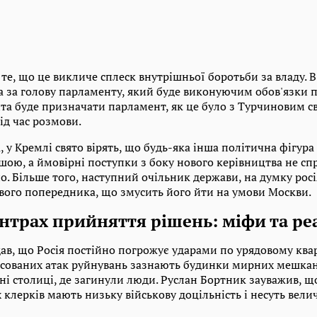
 те, що це викличе сплеск внутрішньої боротьби за владу. 
а за голову парламенту, який буде виконуючим обов'язки 
а буде призначати парламент, як це було з Турчиновим св
ід час розмови.
, у Кремлі свято вірять, що будь-яка інша політична фігура
бшою, а ймовірні поступки з боку нового керівництва не с
о. Більше того, наступний очільник держави, на думку росі
вого попередника, що змусить його йти на умови Москви.
нтрах прийняття рішень: міфи та ре
ав, що Росія постійно погрожує ударами по урядовому ква
асованих атак руйнувань зазнають будинки мирних мешканц
і столиці, де загинули люди. Руслан Бортник зауважив, щ
 клерків мають низьку військову доцільність і несуть вели