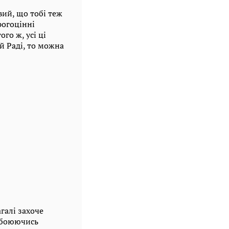
ий, що тобі теж
рогоцінні
го ж, усі ці
й Раді, то можна
галі захоче
обоюючись