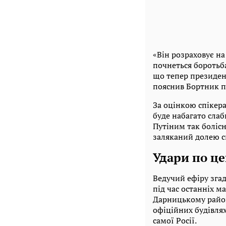
«Він розраховує на
почнеться боротьб
що тепер президент
пояснив Бортник п
За оцінкою спікера
буде набагато сла
Путіним так болісн
заляканий долею с
Удари по це
Ведучий ефіру згад
під час останніх м
Дарницькому район
офіційних будівлях
самої Росії.