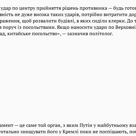
удар по центру прийняття рішень противника — будь готов
ність не дуже висока таких ударів, потрібно витратити до
раження, щоб розвалити будівлі, в яких сиділи клерки. До то
я поруч із посольствами. Якщо наносити удари по Верховні
д, китайське посольство», — зазначив політолог.
амент — це саме той орган, з яким Путін у майбутньому вза
тотально знищувати його у Кремлі поки не поспішають, п