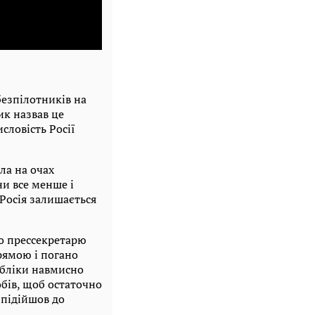
езпілотників на
ик назвав це
словість Росії
ла на очах
ни все менше і
 Росія залишається
що прессекретарю
рямою і погано
абліки навмисно
обів, щоб остаточно
 підійшов до