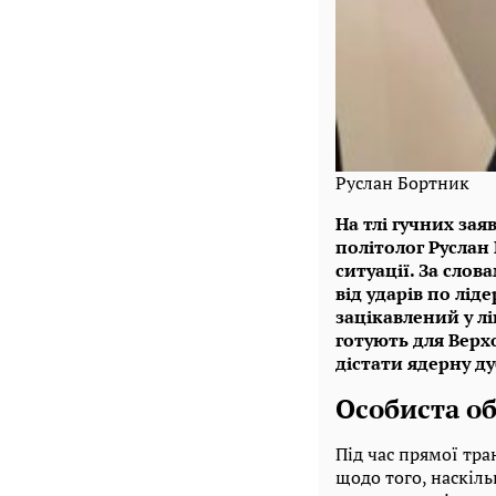
Руслан Бортник
На тлі гучних за
політолог Руслан
ситуації. За слов
від ударів по лі
зацікавлений у л
готують для Верх
дістати ядерну д
Особиста об
Під час прямої тр
щодо того, наскіл