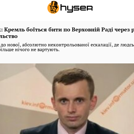
: Кремль боїться бити по Верховній Раді через 
льство
к до нової, абсолютно неконтрольованої ескалації, де людс
ільше нічого не вартують.