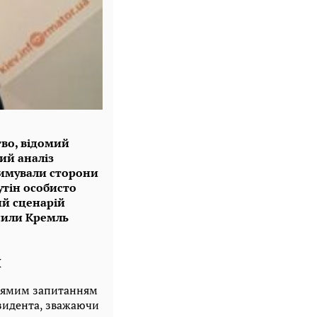
тво, відомий
ий аналіз
тримували сторони
утін особисто
ий сценарій
сили Кремль
й
прямим запитанням
зидента, зважаючи