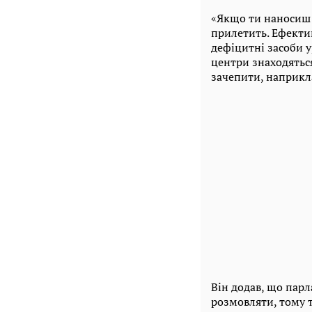
«Якщо ти наносиш 
прилетить. Ефектив
дефіцитні засоби у
центри знаходятьс
зачепити, наприкла
Він додав, що парл
розмовляти, тому 