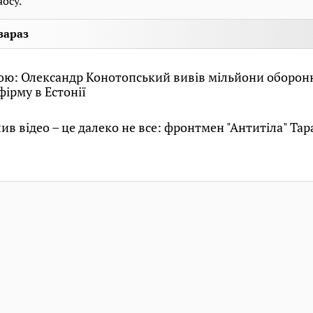
осу.
зараз
кою: Олександр Конотопський вивів мільйони оборо
фірму в Естонії
ив відео – це далеко не все: фронтмен "Антитіла" Тар