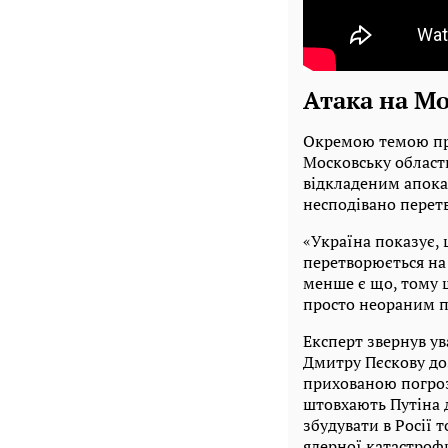
Атака на М
Окремою темою пря
Московську област
відкладеним апокал
несподівано перетв
«Україна показує, 
перетворюється на 
менше є що, тому щ
просто неораним п
Експерт звернув ув
Дмитру Пєскову до
прихованою погроз
штовхають Путіна д
збудувати в Росії 
ядерної катастроф