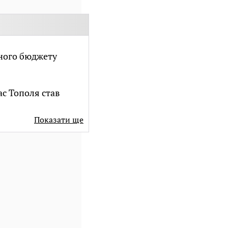
нного бюджету
ас Тополя став
Показати ще