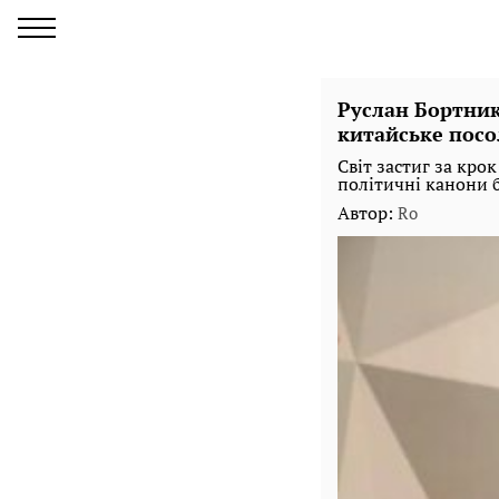
Руслан Бортник
китайське посо
Світ застиг за кро
політичні канони б
Автор:
Ro