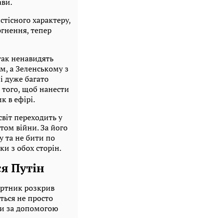
ви.
стісного характеру,
ргнення, тепер
так ненавидять
им, а Зеленському з
і дуже багато
 того, щоб нанести
к в ефірі.
світ переходить у
том війни. За його
 та не бити по
и з обох сторін.
я Путін
ортник розкрив
ться не просто
ни за допомогою