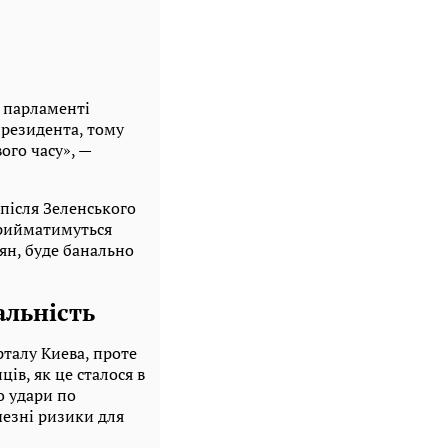
В парламенті
президента, тому
ого часу», —
 після Зеленського
прийматимуться
ян, буде банально
альність
рталу Киева, проте
ів, як це сталося в
о удари по
чезні ризики для