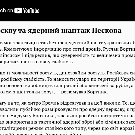
оскву та ядерний шантаж Пескова
мої трансляції став безпрецедентний наліт українських б
ь. Коментуючи інформацію про сотні дронів, Руслан Бортн
іпсисом і підкреслив, що суверенність та величезна проми
орилися на її головну слабкість.
що її можливості ростуть, дипстрайки ростуть. Російська си
російську слабкість. То наносити удари по території Украї
о основні виробництва запрятані або винесені за рубіж, а
олем з цієї точки зору», — резюмував Бортник.
агу на те, як хитро Кремль відреагував на цей виклик. Те, 
зволили публічно розмірковувати про ядерну державу, є п
ою. На думку Бортника, так звані російські патріотичні п
о використання тактичної ядерної зброї або хімічних зас
тоталітарний режим сталінського типу, через що світ наразі
и найближче з часів Холодної війни.