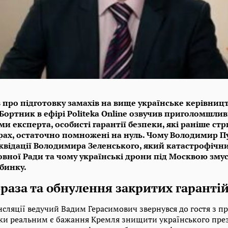
яв про підготовку замахів на вище українське керівниц
 Бортник в ефірі Politeka Online озвучив приголомшлив
ами експерта, особисті гарантії безпеки, які раніше с
дерах, остаточно помножені на нуль. Чому Володимир П
іквідації Володимира Зеленського, який катастрофічн
овної Ради та чому українські дрони під Москвою зму
убинку.
раза та обнулення закритих гаранті
ансляції ведучий Вадим Герасимович звернувся до гостя з 
ьки реальним є бажання Кремля знищити українського пре