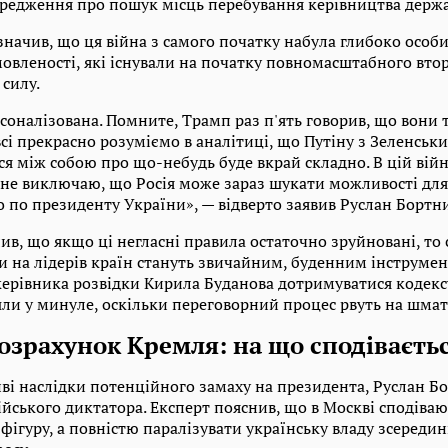
редження про пошук місць перебування керівництва держа
начив, що ця війна з самого початку набула глибоко особи
мовленості, які існували на початку повномасштабного вто
силу.
соналізована. Помните, Трамп раз п'ять говорив, що вони 
всі прекрасно розуміємо в аналітиці, що Путіну з Зеленськ
я між собою про що-небудь буде вкрай складно. В цій війн
я не виключаю, що Росія може зараз шукати можливості для
 по президенту України», — відверто заявив Руслан Бортни
ив, що якщо ці негласні правила остаточно зруйновані, то 
и на лідерів країн стануть звичайним, буденним інструмен
керівника розвідки Кирила Буданова дотримуватися кодексу
ли у минуле, оскільки переговорний процес рвуть на шматк
зрахунок Кремля: на що сподіваєтьс
і наслідки потенційного замаху на президента, Руслан Б
ійського диктатора. Експерт пояснив, що в Москві сподіваю
фігуру, а повністю паралізувати українську владу зсереди